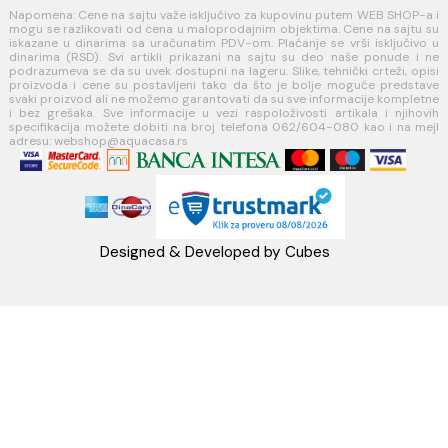
Načini isporuke
MINOTTI
Koste Abraševića 12,
11271 Surčin
webshop@aquacasa.rs
Telefon: +38162604080
PIB:101030622
MB: 17336118
Račun:160-6000001237490-60
PRATITE NAS