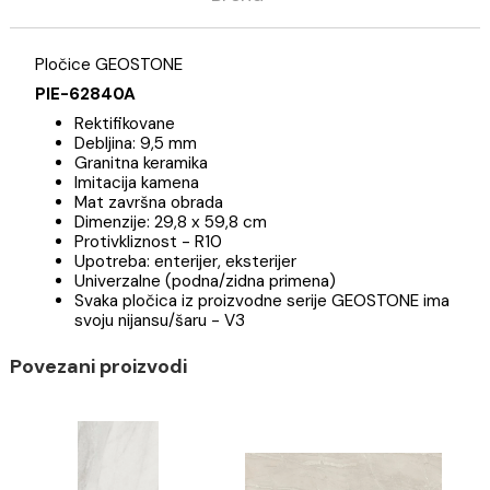
Opis
Specifikacija
Brend
Pločice GEOSTONE
PIE-62840A
Rektifikovane
Debljina: 9,5 mm
Granitna keramika
Imitacija kamena
Mat završna obrada
Dimenzije: 29,8 x 59,8 cm
Protivkliznost - R10
Upotreba: enterijer, eksterijer
Univerzalne (podna/zidna primena)