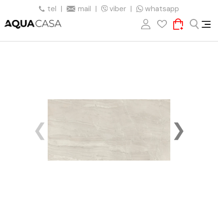
tel
|
mail
|
viber
|
whatsapp