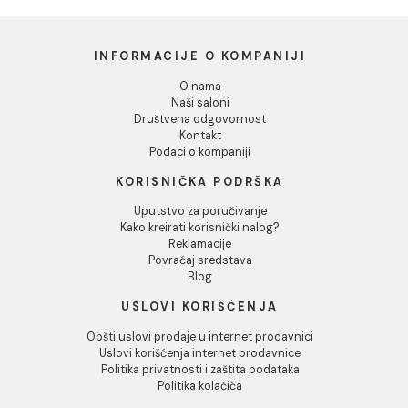
GEOSTONE bianco velvet
GEOSTONE bianco lev
grip 29.8x59.8 rett A51
59,8x119,8 rett A49
5.106,00 RSD / m2
INFORMACIJE O KOMPANIJI