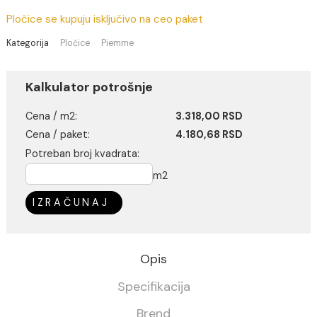
(Cena je po jednom m2)
Pri isteku zaliha
Pločice se kupuju isključivo na ceo paket
Kategorija
Pločice
Piemme
Kalkulator potrošnje
Cena / m2:
3.318,00 RSD
Cena / paket:
4.180,68 RSD
Potreban broj kvadrata:
m2
IZRAČUNAJ