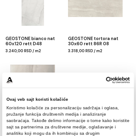
Svaka pločica iz proizvodne serije GEOSTONE i
svoju nijansu/šaru - V3
Povezani proizvodi
GEOSTONE bianco nat
GEOSTONE tortora nat
60x120 rett D48
30x60 rett 86R 08
3.240,00 RSD / m2
3.318,00 RSD / m2