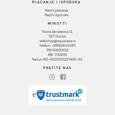
O nama
Naši saloni
Društvena odgovornost
Kontakt
Podaci o kompaniji
KORISNIČKA PODRŠKA
Uputstvo za poručivanje
Kako kreirati korisnički nalog?
Reklamacije
Povraćaj sredstava
Blog
USLOVI KORIŠĆENJA
Opšti uslovi prodaje u internet prodavnici
Uslovi korišćenja internet prodavnice
Politika privatnosti i zaštita podataka
Politika kolačića
PLAĆANJE I ISPORUKA
Načini plaćanja