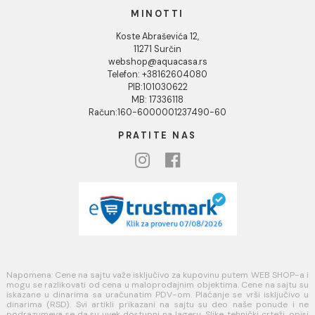
Uputstvo za poručivanje
Kako kreirati korisnički nalog?
Reklamacije
Povraćaj sredstava
Blog
USLOVI KORIŠĆENJA
Opšti uslovi prodaje u internet prodavnici
Uslovi korišćenja internet prodavnice
Politika privatnosti i zaštita podataka
Politika kolačića
PLAĆANJE I ISPORUKA
Načini plaćanja
Načini isporuke
MINOTTI
Koste Abraševića 12,
11271 Surčin
webshop@aquacasa.rs