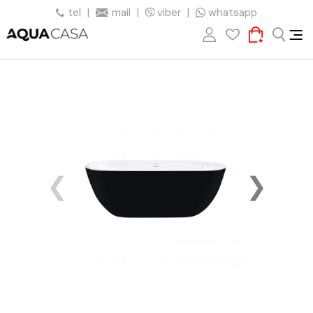
tel
|
mail
|
viber
|
whatsapp