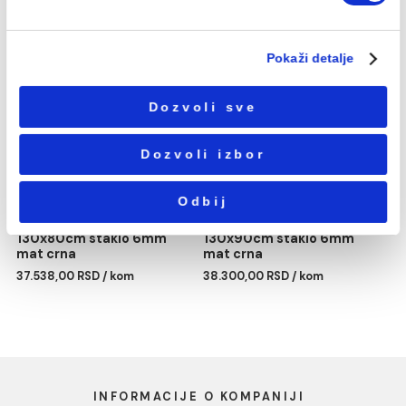
Избор
Neophodni
сагласности
Podešavanja
Statistika
Tuš kabina ATLAS PRO
Tuš kabina ATLAS PRO
120x90cm staklo 6mm
140x70cm staklo 6mm
mat crna
mat crna
Marketing
37.515,00 RSD / kom
37.560,00 RSD / kom
Pokaži detalje
Dozvoli sve
Dozvoli izbor