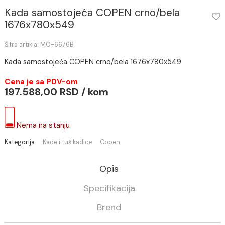
Kada samostojeća COPEN crno/bela
1676x780x549
Šifra artikla: MO-6676B
Kada samostojeća COPEN crno/bela 1676x780x549
Cena je sa PDV-om
197.588,00 RSD / kom
Nema na stanju
Kategorija
Kade i tuš kadice
Copen
Opis