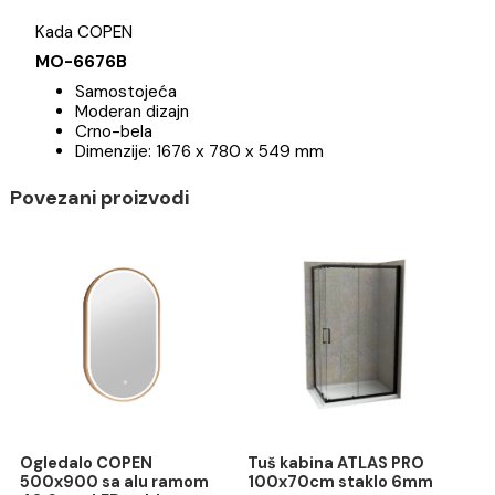
Specifikacija
Brend
Kada COPEN
MO-6676B
Samostojeća
Moderan dizajn
Crno-bela
Dimenzije: 1676 x 780 x 549 mm
Povezani proizvodi