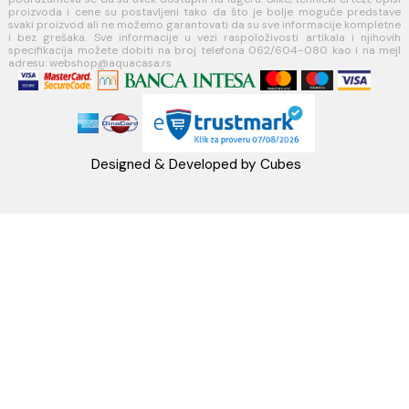
Telefon: +38162604080
PIB:101030622
MB: 17336118
Račun:160-6000001237490-60
PRATITE NAS
Napomena: Cene na sajtu važe isključivo za kupovinu putem WEB SH
mogu se razlikovati od cena u maloprodajnim objektima. Cene na sa
iskazane u dinarima sa uračunatim PDV-om. Plaćanje se vrši isklju
dinarima (RSD). Svi artikli prikazani na sajtu su deo naše ponud
podrazumeva se da su uvek dostupni na lageru. Slike, tehnički crteži
proizvoda i cene su postavljeni tako da što je bolje moguće pre
svaki proizvod ali ne možemo garantovati da su sve informacije kom
i bez grešaka. Sve informacije u vezi raspoloživosti artikala i nj