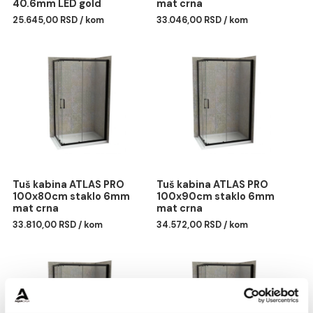
Ogledalo COPEN
Tuš kabina ATLAS PRO
500x900 sa alu ramom
100x70cm staklo 6mm
40.6mm LED gold
mat crna
25.645,00 RSD / kom
33.046,00 RSD / kom
Tuš kabina ATLAS PRO
Tuš kabina ATLAS PRO