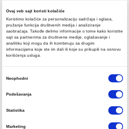
100x80cm staklo 6mm
100x90cm staklo 6mm
mat crna
mat crna
33.810,00 RSD / kom
34.572,00 RSD / kom
Ovaj veb sajt koristi kolačiće
Koristimo kolačiće za personalizaciju sadržaja i oglasa,
pružanje funkcija društvenih medija i analiziranje
Tuš kabina ATLAS PRO
Tuš kabina ATLAS PRO
saobraćaja. Takođe delimo informacije o tome kako koris
120x70cm staklo 6mm
120x80cm staklo 6mm
sajt sa partnerima za društvene medije, oglašavanje i
mat crna
mat crna
analitiku koji mogu da ih kombinuju sa drugim
35.989,00 RSD / kom
36.753,00 RSD / kom
informacijama koje ste im dali ili koje su prikupili na osn
korišćenja usluga.