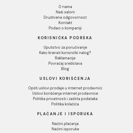
Odbij
Tuš kabina ATLAS PRO
Tuš kabina ATLAS PRO
130x80cm staklo 6mm
130x90cm staklo 6mm
mat crna
mat crna
37.538,00 RSD / kom
38.300,00 RSD / kom
INFORMACIJE O KOMPANIJI
O nama
Naši saloni
Društvena odgovornost
Kontakt
Podaci o kompaniji
KORISNIČKA PODRŠKA