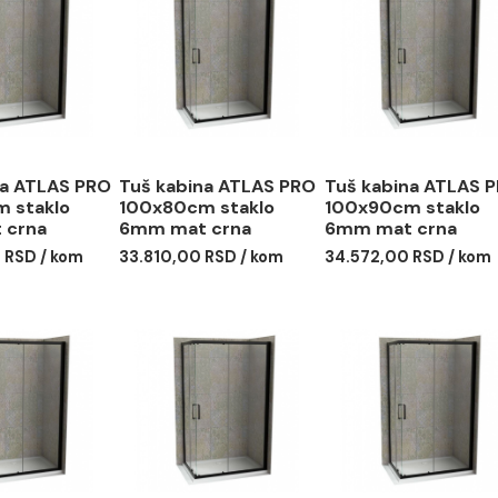
 kabina ATLAS PRO
Tuš kabina ATLAS PRO
Tuš kab
x70cm staklo
100x80cm staklo
100x90c
 mat crna
6mm mat crna
6mm ma
46,00 RSD / kom
33.810,00 RSD / kom
34.572,0