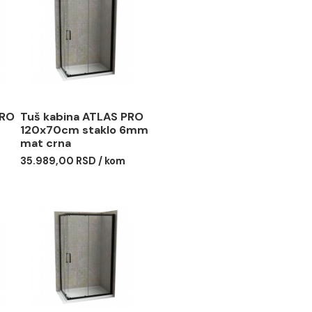
ina ATLAS PRO
Tuš kabina ATLAS PRO
m staklo
120x70cm staklo 6mm
t crna
mat crna
0 RSD / kom
35.989,00 RSD / kom