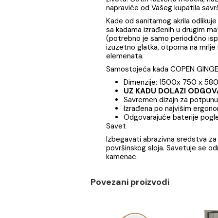
Opis
Specifikaci
COPEN samostojeće kade o
života. Četiri različita m
napraviće od Vašeg kupati
Kade od sanitarnog akrila o
sa kadama izrađenih u drugi
(potrebno je samo periodič
izuzetno glatka, otporna na
elemenata.
Samostojeća kada COPEN
Dimenzije: 1500x 75
UZ KADU DOLAZI 
Savremen dizajn za po
Izrađena po najvišim
Odgovarajuće baterij
Savet
Izbegavati abrazivna sredst
površinskog sloja. Savetuj