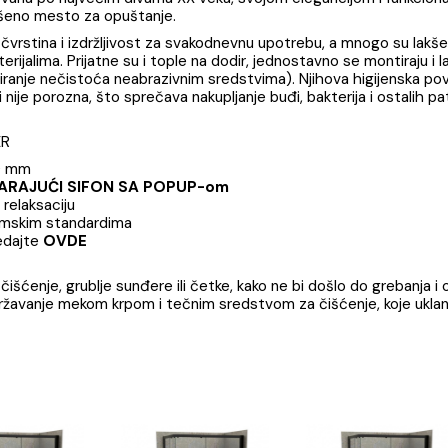
ja
Brend
smišljene su tako da u njima nestane sav stres prouzro
odela, nazvana po najvećim divama XX veka, svojom elegancij
la savršeno mesto za opuštanje.
dlikuje čvrstina i izdržljivost za svakodnevnu upotrebu, a 
m materijalima. Prijatne su i tople na dodir, jednostavno se
no ispiranje nečistoća neabrazivnim sredstvima). Njihova h
 mrlje i nije porozna, što sprečava nakupljanje buđi, bakteri
 GINGER
0 x 580 mm
ODGOVARAJUĆI SIFON SA POPUP-om
tpunu relaksaciju
 ergonomskim standardima
e pogledajte
OVDE
va za čišćenje, grublje sunđere ili četke, kako ne bi došlo 
e se održavanje mekom krpom i tečnim sredstvom za čišćenj