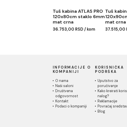
Tuš kabina ATLAS PRO
Tuš
120x80cm staklo 6mm
120
mat crna
mat
36.753,00 RSD / kom
37.5