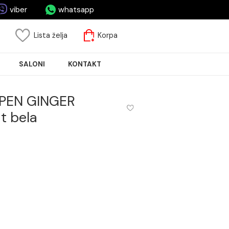
asa.rs
viber
whatsapp
risnički nalog
Lista želja
Korpa
JA PLOČICA
SALONI
KONTAKT
jeća COPEN GINGER
mm mat bela