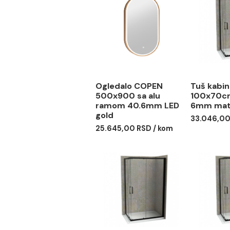
kamenac.
Povezani proizvodi
Ogledalo COPEN
Tuš
500x900 sa alu
100
ramom 40.6mm LED
6mm
gold
33.0
25.645,00 RSD / kom