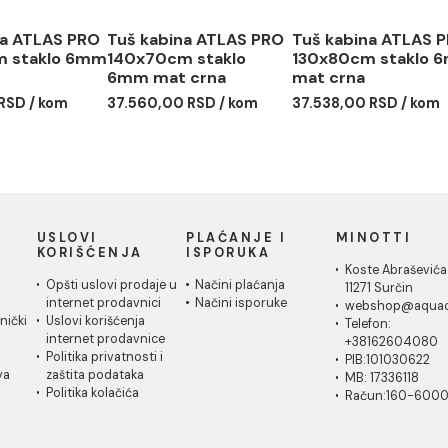
 kabina ATLAS PRO
Tuš kabina ATLAS PRO
Tuš kab
x90cm staklo 6mm
140x70cm staklo
130x80
 crna
6mm mat crna
mat crn
15,00 RSD / kom
37.560,00 RSD / kom
37.538,0