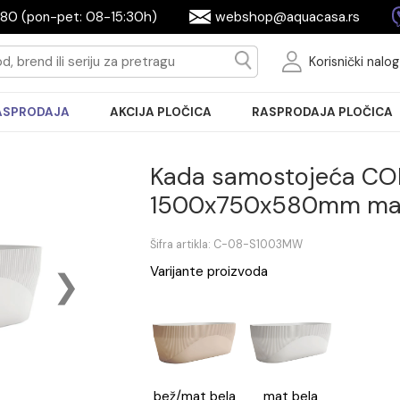
2604080 (pon-pet: 08-15:30h)
webshop@aquac
Ko
RASPRODAJA
AKCIJA PLOČICA
RASPRODA
Kada samosto
1500x750x580
Šifra artikla: C-08-S1003MW
Varijante proizvoda