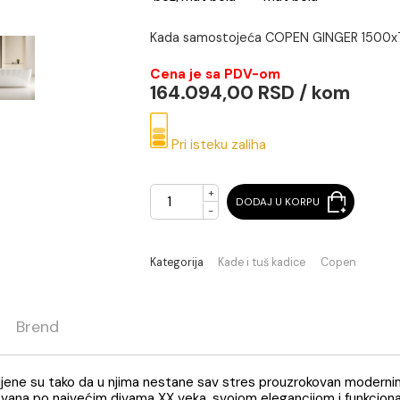
bež/mat bela
mat bela
Kada samostojeća COPEN 
Cena je sa PDV-om
164.094,00 RSD /
Pri isteku zaliha
+
DODAJ U KORPU
-
Kategorija
Kade i tuš kadice