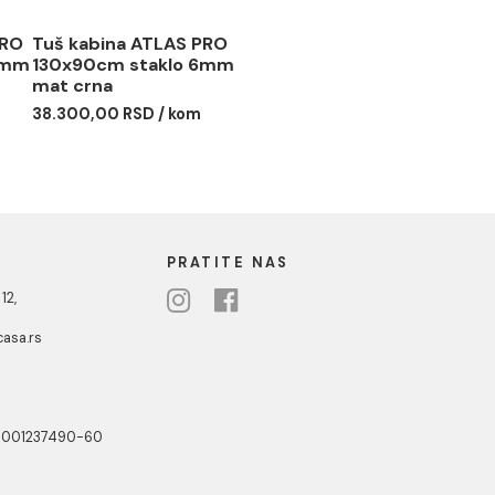
ina ATLAS PRO
Tuš kabina ATLAS PRO
cm staklo 6mm
130x90cm staklo 6mm
a
mat crna
0 RSD / kom
38.300,00 RSD / kom