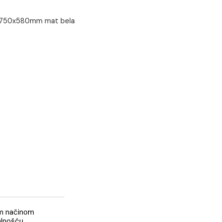
GINGER 1500x750x580mm mat bela
 kom
Copen