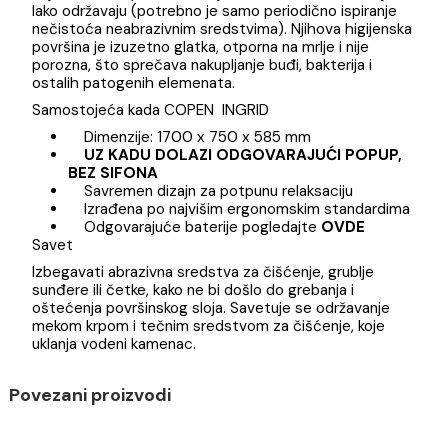
najvećim divama XX veka, svojom elegancijom i
funkcionalnošću napraviće od Vašeg kupatila savršen
mesto za opuštanje.
Kade od sanitarnog akrila odlikuje čvrstina i izdržljivos
za svakodnevnu upotrebu, a mnogo su lakše u
poređenju sa kadama izrađenih u drugim materijalima.
Prijatne su i tople na dodir, jednostavno se montiraju i
lako održavaju (potrebno je samo periodično ispiranje
nečistoća neabrazivnim sredstvima). Njihova higijens
površina je izuzetno glatka, otporna na mrlje i nije
porozna, što sprečava nakupljanje buđi, bakterija i
ostalih patogenih elemenata.
Samostojeća kada COPEN INGRID
Dimenzije: 1700 x 750 x 585 mm
UZ KADU DOLAZI ODGOVARAJUĆI POPUP,
BEZ SIFONA
Savremen dizajn za potpunu relaksaciju
Izrađena po najvišim ergonomskim standardim
Odgovarajuće baterije pogledajte
OVDE
Savet