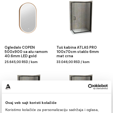
Izbegavati abrazivna sredstva za čišćenje, grublje
sunđere ili četke, kako ne bi došlo do grebanja i
oštećenja površinskog sloja. Savetuje se održavanje
mekom krpom i tečnim sredstvom za čišćenje, koje
uklanja vodeni kamenac.
Povezani proizvodi
Ogledalo COPEN
Tuš kabina ATLAS PRO
500x900 sa alu ramom
100x70cm staklo 6mm
40.6mm LED gold
mat crna