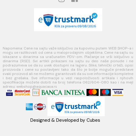
Opšti uslovi prodaje u internet prodavnici
Uslovi korišćenja internet prodavnice
Politika privatnosti i zaštita podataka
Politika kolačića
PLAĆANJE I ISPORUKA
Načini plaćanja
Načini isporuke
MINOTTI
Koste Abraševića 12,
11271 Surčin
webshop@aquacasa.rs
Telefon: +38162604080
PIB:101030622
MB: 17336118
Račun:160-6000001237490-60
PRATITE NAS