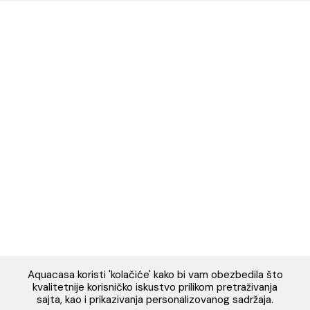
Napomena: Cene na sajtu važe isključivo za kupovinu putem WEB SH
mogu se razlikovati od cena u maloprodajnim objektima. Cene na sa
iskazane u dinarima sa uračunatim PDV-om. Plaćanje se vrši isklju
dinarima (RSD). Svi artikli prikazani na sajtu su deo naše ponud
podrazumeva se da su uvek dostupni na lageru. Slike, tehnički crteži
proizvoda i cene su postavljeni tako da što je bolje moguće pre
svaki proizvod ali ne možemo garantovati da su sve informacije kom
i bez grešaka. Sve informacije u vezi raspoloživosti artikala i nj
specifikacija možete dobiti na broj telefona 062/604-080 kao i n
adresu: webshop@aquacasa.rs
Designed & Developed by Cubes