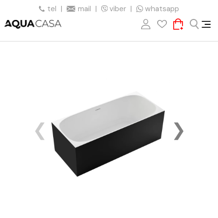
tel
|
mail
|
viber
|
whatsapp