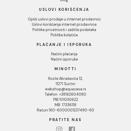
INFORMACIJE O KOMPANIJI
O nama
Naši saloni
Društvena odgovornost
Kontakt
Podaci o kompaniji
KORISNIČKA PODRŠKA
Uputstvo za poručivanje
Kako kreirati korisnički nalog?
Reklamacije
Povraćaj sredstava
Blog
USLOVI KORIŠĆENJA