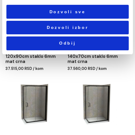
Neophodni
сагласности
Podešavanja
Statistika
Tuš kabina ATLAS PRO
Tuš kabina ATLAS PRO
120x70cm staklo 6mm
120x80cm staklo 6mm
mat crna
mat crna
Marketing
35.989,00 RSD / kom
36.753,00 RSD / kom
Pokaži detalje
Dozvoli sve
Dozvoli izbor