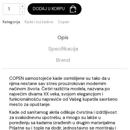
157.895,00 RSD / kom
Pri isteku zaliha
+
DODAJ U KORPU
-
Kategorija
Kade i tuš kadice
Copen
Opis
Specifikacija
Brend
COPEN samostojeće kade osmišljene su tako da u
njima nestane sav stres prouzrokovan modernim
načinom života. Četiri različita modela, nazvana po