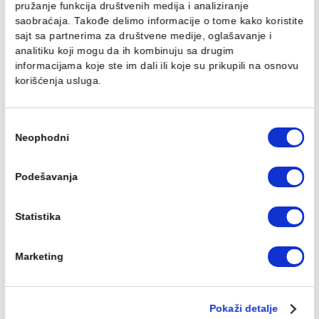
25.645,00 RSD / kom
33.046,00 RSD / kom
Ovaj veb sajt koristi kolačiće
Koristimo kolačiće za personalizaciju sadržaja i oglasa,
pružanje funkcija društvenih medija i analiziranje
saobraćaja. Takođe delimo informacije o tome kako koris
Tuš kabina ATLAS PRO
Tuš kabina ATLAS PRO
100x80cm staklo 6mm
100x90cm staklo 6mm
sajt sa partnerima za društvene medije, oglašavanje i
mat crna
mat crna
analitiku koji mogu da ih kombinuju sa drugim
33.810,00 RSD / kom
34.572,00 RSD / kom
informacijama koje ste im dali ili koje su prikupili na osn
korišćenja usluga.
Избор