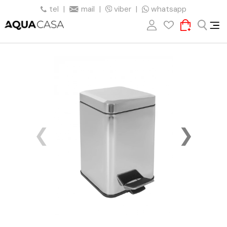
tel
|
mail
|
viber
|
whatsapp