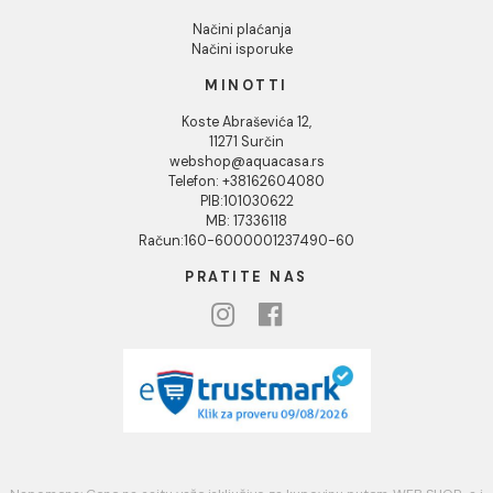
Kontakt
Podaci o kompaniji
KORISNIČKA PODRŠKA
Uputstvo za poručivanje
Kako kreirati korisnički nalog?
Reklamacije
Povraćaj sredstava
Blog
USLOVI KORIŠĆENJA
Opšti uslovi prodaje u internet prodavnici
Uslovi korišćenja internet prodavnice
Politika privatnosti i zaštita podataka
Politika kolačića
PLAĆANJE I ISPORUKA
Načini plaćanja
Načini isporuke
MINOTTI