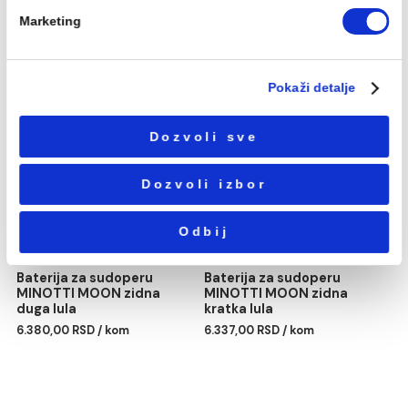
korišćenja usluga.
4.986,00 RSD / kom
5.449,00 RSD / kom
Избор
Neophodni
сагласности
Podešavanja
Statistika
Marketing
Baterija za lavabo
Baterija za kadu MINOTT
MINOTTI MOON visoka
MOON
10.131,00 RSD / kom
8.154,00 RSD / kom
Pokaži detalje
Dozvoli sve