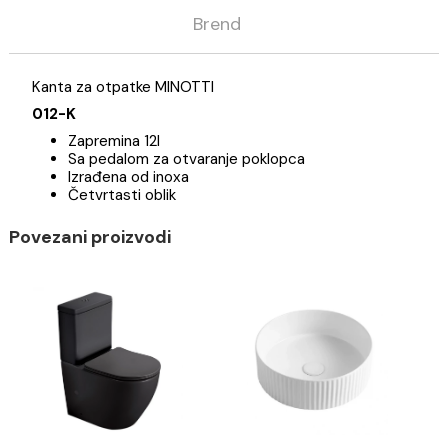
Opis
Specifikacija
Brend
Kanta za otpatke MINOTTI
012-K
Zapremina 12l
Sa pedalom za otvaranje poklopca
Izrađena od inoxa
Četvrtasti oblik
Povezani proizvodi