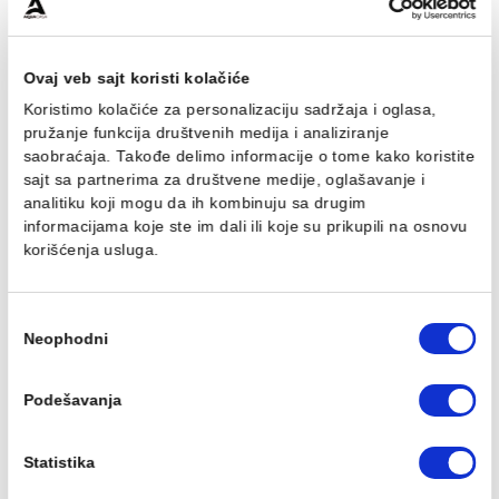
Baterija za tuš MINOTTI
Baterija za tuš MINOTTI
MOON sa komplet
MOON sa komplet
usponskim tušem. ruča
usponskim tušem. ruča
O250
O250 MUT-075
13.778,00 RSD / kom
16.124,00 RSD / kom
Ovaj veb sajt koristi kolačiće
Koristimo kolačiće za personalizaciju sadržaja i oglasa,
pružanje funkcija društvenih medija i analiziranje
saobraćaja. Takođe delimo informacije o tome kako koris
sajt sa partnerima za društvene medije, oglašavanje i
analitiku koji mogu da ih kombinuju sa drugim
Baterija za lavabo
Baterija za lavabo
informacijama koje ste im dali ili koje su prikupili na osn
MINOTTI MOON
MINOTTI MOON povišen