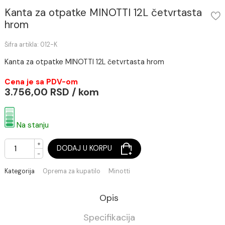
Kanta za otpatke MINOTTI 12L četvrtasta
hrom
Šifra artikla: 012-K
Kanta za otpatke MINOTTI 12L četvrtasta hrom
Cena je sa PDV-om
3.756,00 RSD / kom
Na stanju
+
DODAJ U KORPU
-
Kategorija
Oprema za kupatilo
Minotti