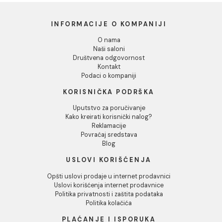
Dozvoli izbor
Odbij
Baterija za sudoperu
Baterija za sudoperu
MINOTTI MOON zidna
MINOTTI MOON zidna
duga lula
kratka lula
6.380,00 RSD / kom
6.337,00 RSD / kom
INFORMACIJE O KOMPANIJI
O nama
Naši saloni
Društvena odgovornost