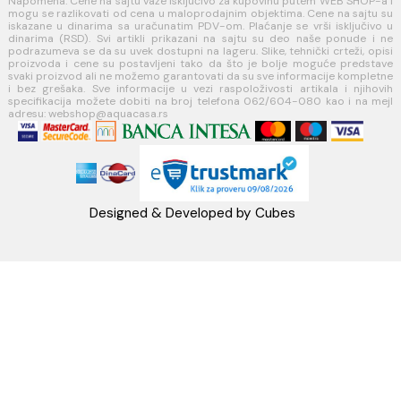
Koste Abraševića 12,
11271 Surčin
webshop@aquacasa.rs
Telefon: +38162604080
PIB:101030622
MB: 17336118
Račun:160-6000001237490-60
PRATITE NAS
Napomena: Cene na sajtu važe isključivo za kupovinu putem WEB SH
mogu se razlikovati od cena u maloprodajnim objektima. Cene na sa
iskazane u dinarima sa uračunatim PDV-om. Plaćanje se vrši isklju
dinarima (RSD). Svi artikli prikazani na sajtu su deo naše ponud