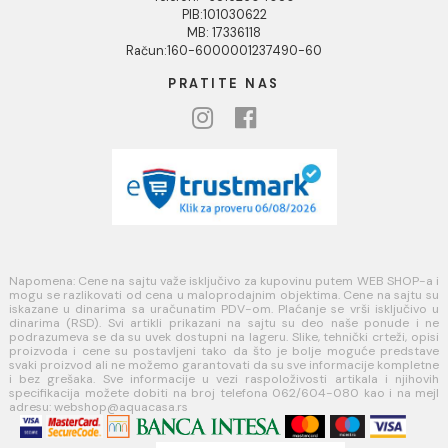
Politika kolačića
PLAĆANJE I ISPORUKA
Načini plaćanja
Načini isporuke
MINOTTI
Koste Abraševića 12,
11271 Surčin
webshop@aquacasa.rs
Telefon: +38162604080
PIB:101030622
MB: 17336118
Račun:160-6000001237490-60
PRATITE NAS