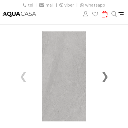
tel
|
mail
|
viber
|
whatsapp