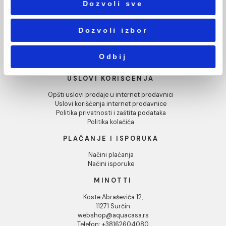
Statistika
INFORMACIJE O KOMPANIJI
Marketing
O nama
Naši saloni
Društvena odgovornost
Pokaži detalje
Kontakt
Podaci o kompaniji
Dozvoli sve
KORISNIČKA PODRŠKA
Uputstvo za poručivanje
Dozvoli izbor
Kako kreirati korisnički nalog?
Reklamacije
Povraćaj sredstava
Odbij
Blog
USLOVI KORIŠĆENJA
Opšti uslovi prodaje u internet prodavnici
Uslovi korišćenja internet prodavnice
Politika privatnosti i zaštita podataka