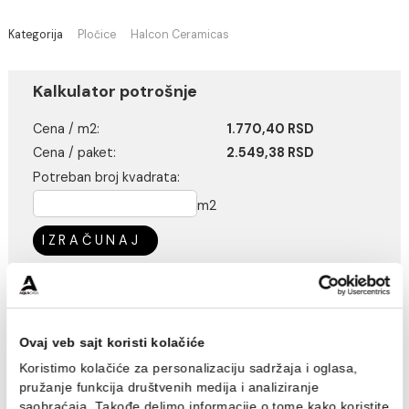
Pločice se kupuju isključivo na ceo paket
Kategorija
Pločice
Halcon Ceramicas
Kalkulator potrošnje
Cena / m2:
1.770,40 RSD
Cena / paket:
2.549,38 RSD
Potreban broj kvadrata:
m2
IZRAČUNAJ