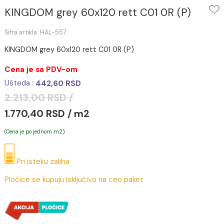
KINGDOM grey 60x120 rett C01 0R (P)
Šifra artikla: HAL-557
KINGDOM grey 60x120 rett C01 0R (P)
Cena je sa PDV-om
Ušteda :
442,60 RSD
2.213,00 RSD /
1.770,40 RSD / m2
(Cena je po jednom m2)
Pri isteku zaliha