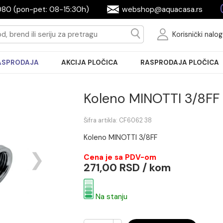
2604080 (pon-pet: 08-15:30h)
webshop@aquac
Ko
RASPRODAJA
AKCIJA PLOČICA
RASPRODA
Koleno MINOTT
Šifra artikla: CF6062 38
Koleno MINOTTI 3/8FF
Cena je sa PDV-om
271,00 RSD / kom
Na stanju