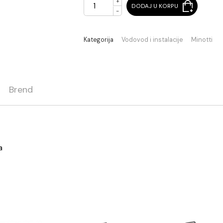
+
DODAJ U KORPU
-
Kategorija
Vodovod i instalaci
ja
Brend
 mesinga