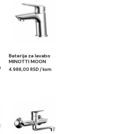
 za tuš
Baterija za lavabo
I MOON sa
MINOTTI MOON
 usponskim
4.986,00 RSD / kom
ruča O250
5
0 RSD / kom