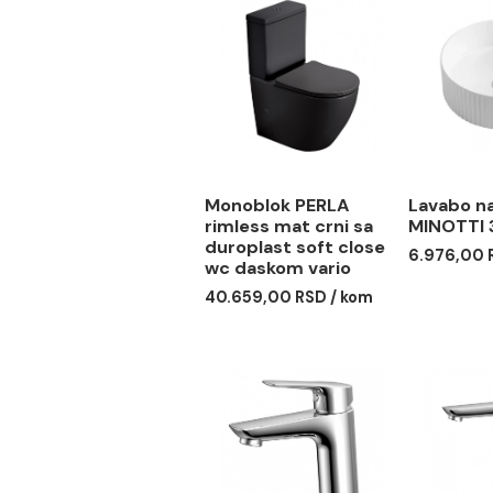
Povezani proizvodi
Monoblok PERLA
Lav
rimless mat crni sa
MIN
duroplast soft close
6.97
wc daskom vario
40.659,00 RSD / kom