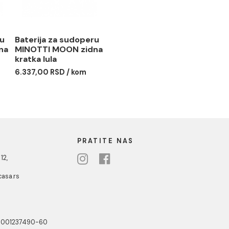
 za sudoperu
Baterija za sudoperu
I MOON zidna
MINOTTI MOON zidna
a
kratka lula
 RSD / kom
6.337,00 RSD / kom