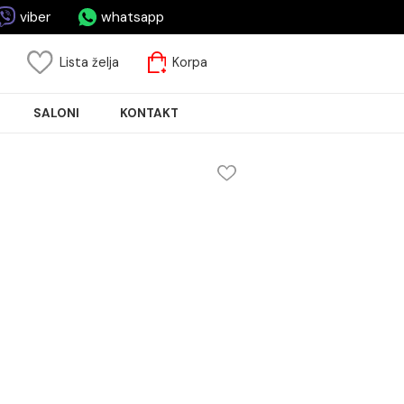
asa.rs
viber
whatsapp
risnički nalog
Lista želja
Korpa
JA PLOČICA
SALONI
KONTAKT
I 3/8FF