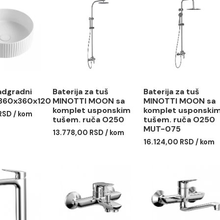
abo nadgradni
Baterija za tuš
Baterija
OTTI 360x360x120
MINOTTI MOON sa
MINOTT
komplet usponskim
komplet
6,00 RSD / kom
tušem. ruča O250
tušem. 
MUT-07
13.778,00 RSD / kom
16.124,0