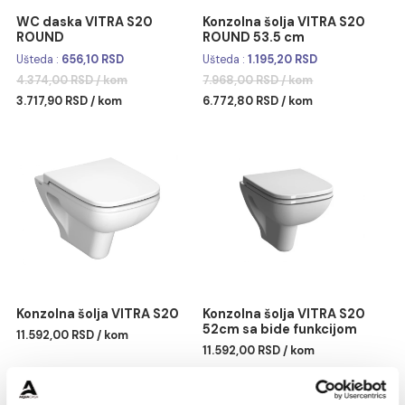
WC daska VITRA S20
Konzolna šolja VITRA S2
ROUND
ROUND 53.5 cm
Ušteda :
656,10 RSD
Ušteda :
1.195,20 RSD
4.374,00 RSD / kom
7.968,00 RSD / kom
3.717,90 RSD / kom
6.772,80 RSD / kom