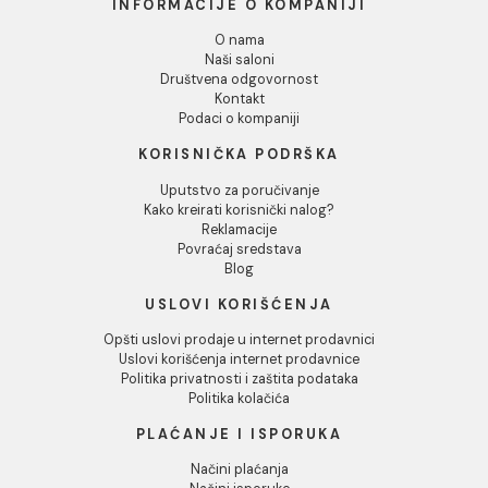
Odbij
Lavabo podgradni VITRA
WC daska VITRA S20
S20 47,5x30cm
duroplast
9.638,00 RSD / kom
5.151,00 RSD / kom
INFORMACIJE O KOMPANIJI
O nama
Naši saloni
Društvena odgovornost
Kontakt
Podaci o kompaniji