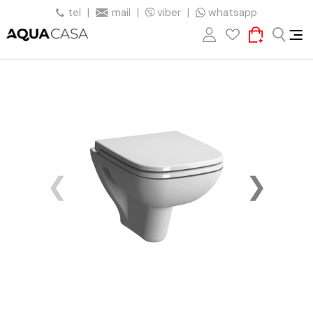
tel
|
mail
|
viber
|
whatsapp