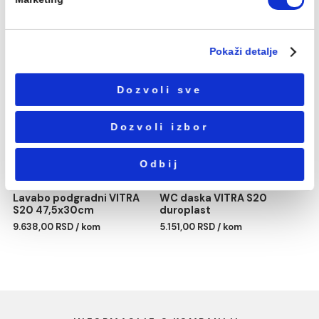
Избор
Neophodni
сагласности
Podešavanja
Statistika
Marketing
Lavabo VITRA S20
Lavabo VITRA S20
55x44cm
60x46cm
7.528,00 RSD / kom
8.056,00 RSD / kom
Pokaži detalje
Dozvoli sve
Dozvoli izbor