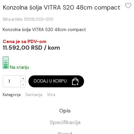
Konzolna šolja VITRA S20 48cm compact
Šifra artikla: 5505L003-0101
Konzolna šolja VITRA S20 48cm compact
Cena je sa PDV-om
11.592,00 RSD / kom
Na stanju
+
DODAJ U KORPU
-
Kategorija
Sanitarija
Vitra