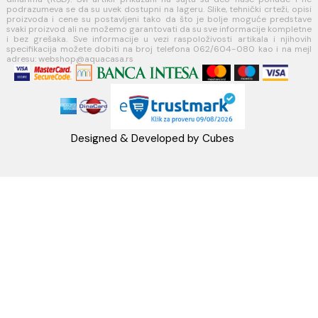
webshop@aquacasa.rs
Telefon: +38162604080
PIB:101030622
MB: 17336118
Račun:160-6000001237490-60
PRATITE NAS
Napomena: Cene na sajtu važe isključivo za kupovinu putem WEB SH
mogu se razlikovati od cena u maloprodajnim objektima. Cene na sa
iskazane u dinarima sa uračunatim PDV-om. Plaćanje se vrši isklju
dinarima (RSD). Svi artikli prikazani na sajtu su deo naše ponud
podrazumeva se da su uvek dostupni na lageru. Slike, tehnički crteži
proizvoda i cene su postavljeni tako da što je bolje moguće pre
svaki proizvod ali ne možemo garantovati da su sve informacije kom