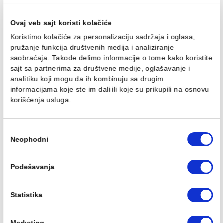
Konzolna šolja VITRA S20
Konzolna šolja VITRA S2
52cm sa bide funkcijom
11.592,00 RSD / kom
11.592,00 RSD / kom
Ovaj veb sajt koristi kolačiće
Koristimo kolačiće za personalizaciju sadržaja i oglasa,
pružanje funkcija društvenih medija i analiziranje
saobraćaja. Takođe delimo informacije o tome kako koris
sajt sa partnerima za društvene medije, oglašavanje i
analitiku koji mogu da ih kombinuju sa drugim
Lavabo nadgradni VITRA
Lavabo VITRA S20
informacijama koje ste im dali ili koje su prikupili na osn
S20 65x46cm vanity
50x42cm
korišćenja usluga.
14.457,00 RSD / kom
6.735,00 RSD / kom