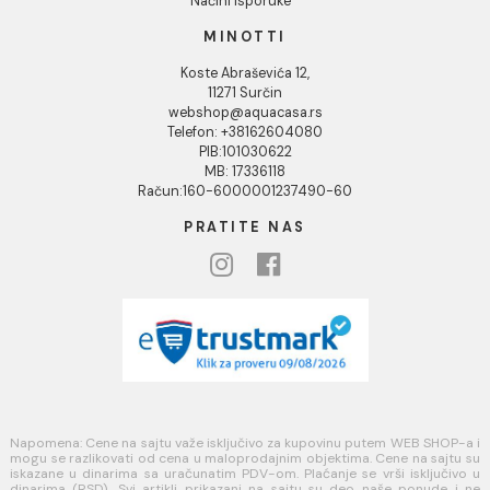
KORISNIČKA PODRŠKA
Uputstvo za poručivanje
Kako kreirati korisnički nalog?
Reklamacije
Povraćaj sredstava
Blog
USLOVI KORIŠĆENJA
Opšti uslovi prodaje u internet prodavnici
Uslovi korišćenja internet prodavnice
Politika privatnosti i zaštita podataka
Politika kolačića
PLAĆANJE I ISPORUKA
Načini plaćanja
Načini isporuke
MINOTTI
Koste Abraševića 12,
11271 Surčin