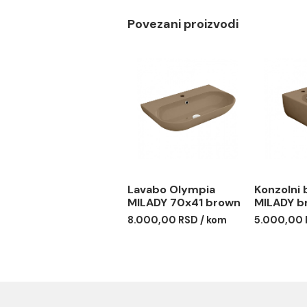
Sanitarna keramika
Sa otvorom za baterij
Potpuno skrivena fiks
Povezani proizvodi
Lavabo Olympia
Kon
MILADY 70x41 brown
MIL