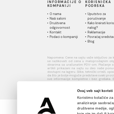
8.000,00 RSD / kom
5.00
INFORMACIJE O
KORISN
KOMPANIJI
PODRŠK
O nama
Uputstvo
Naši saloni
poručivan
Društvena
Kako kreir
odgovornost
nalog?
Kontakt
Reklamaci
Podaci o kompaniji
Povraćaj 
Blog
Napomena: Cene na sajtu važe isklj
se razlikovati od cena u maloprodaj
dinarima sa uračunatim PDV-om. Plaća
artikli prikazani na sajtu su deo 