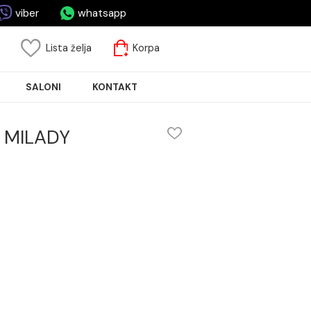
asa.rs
viber
whatsapp
risnički nalog
Lista želja
Korpa
JA PLOČICA
SALONI
KONTAKT
 Olympia MILADY
DY
om