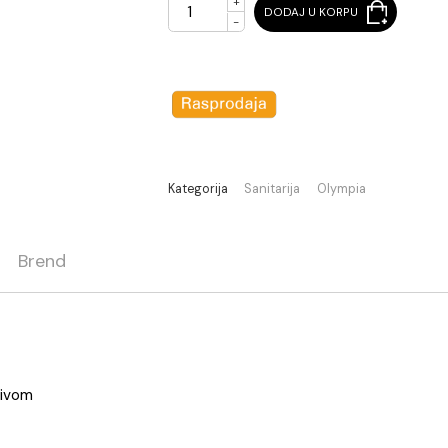
+
DODAJ U KORPU
-
Kategorija
Sanitarija
Olymp
ja
Brend
ADY