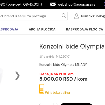
2604080 (pon-pet: 08-15:30h)
webshop@aquac
Ko
RASPRODAJA
AKCIJA PLOČICA
RASPRODA
Konzolni bide
Šifra artikla: MIL220101
Konzolni bide Olympia MILA
Cena je sa PDV-om
8.000,00 RSD / k
Pri isteku zaliha