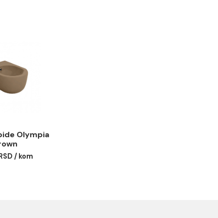
u i prelivom
acija
zolni bide Olympia
ADY brown