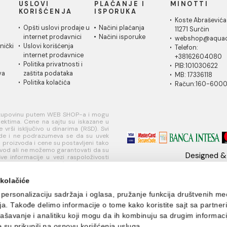
0,00 RSD / kom
IČKA
USLOVI
PLAĆANJE I
MI
A
KORIŠĆENJA
ISPORUKA
Ko
 za
Opšti uslovi prodaje u
Načini plaćanja
11
je
internet prodavnici
Načini isporuke
w
ati korisnički
Uslovi korišćenja
Te
internet prodavnice
+
je
Politika privatnosti i
PI
sredstava
zaštita podataka
MB
Politika kolačića
R
učivo za kupovinu putem WEB SHOP-a i mogu
nim objektima. Cene na sajtu su iskazane u
nje se vrši isključivo u dinarima (RSD). Svi
naše ponude i ne podrazumeva se da su uvek