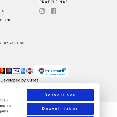
NOTTI
PRATITE NAS
ste Abraševića 12,
271 Surčin
ebshop@aquacasa.rs
lefon:
38162604080
B:101030622
: 17336118
ačun:160-6000001237490-60