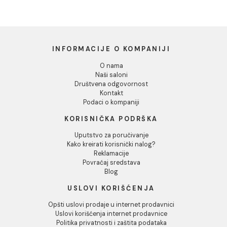
Dozvoli izbor
Odbij
Lavabo COLAVENE
Lavabo COLAVENE
SKYLAND terra mat
SKYLAND siena 48x48
48x48
49.020,00 RSD / kom
49.020,00 RSD / kom
INFORMACIJE O KOMPANIJI
O nama