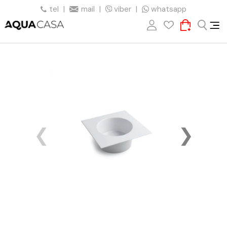
tel
|
mail
|
viber
|
whatsapp