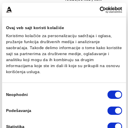
Lavabo COLAVENE
Lavabo COLAVENE
SKYLAND 48x48 bela sjaj
SKYLAND azzurro mat
48x48
32.669,00 RSD / kom
49.020,00 RSD / kom
Ovaj veb sajt koristi kolačiće
Koristimo kolačiće za personalizaciju sadržaja i oglasa,
pružanje funkcija društvenih medija i analiziranje
saobraćaja. Takođe delimo informacije o tome kako koris
sajt sa partnerima za društvene medije, oglašavanje i
analitiku koji mogu da ih kombinuju sa drugim