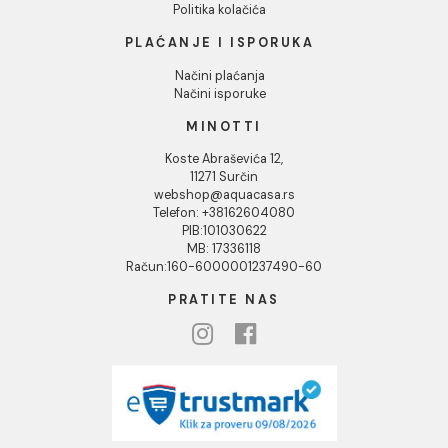
Naši saloni
Društvena odgovornost
Kontakt
Podaci o kompaniji
KORISNIČKA PODRŠKA
Uputstvo za poručivanje
Kako kreirati korisnički nalog?
Reklamacije
Povraćaj sredstava
Blog
USLOVI KORIŠĆENJA
Opšti uslovi prodaje u internet prodavnici
Uslovi korišćenja internet prodavnice
Politika privatnosti i zaštita podataka
Politika kolačića
PLAĆANJE I ISPORUKA
Načini plaćanja