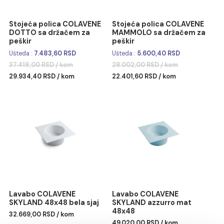
Stojeća polica COLAVENE
Stojeća polica COLAVEN
DOTTO sa držačem za
MAMMOLO sa držačem z
peškir
peškir
Ušteda :
7.483,60 RSD
Ušteda :
5.600,40 RSD
37.418,00 RSD / kom
28.002,00 RSD / kom
29.934,40 RSD / kom
22.401,60 RSD / kom