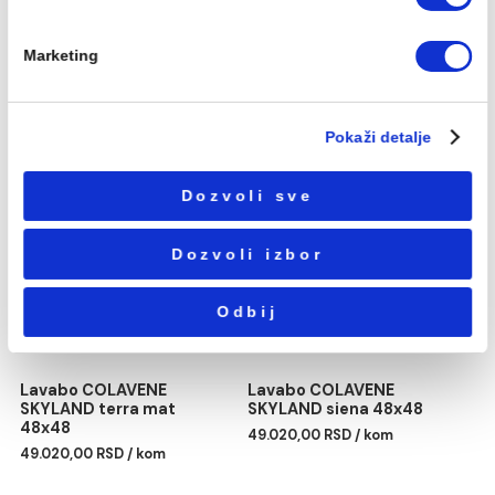
informacijama koje ste im dali ili koje su prikupili na osn
Lavabo COLAVENE
Lavabo COLAVENE
SKYLAND verde bamboo
SKYLAND. grigio mat
korišćenja usluga.
48x48
48x48
49.020,00 RSD / kom
49.020,00 RSD / kom
Избор
Neophodni
сагласности
Podešavanja
Statistika
Marketing
Lavabo COLAVENE
Lavabo COLAVENE
SKYLAND matera 48x48
SKYLAND nero mat 48x4
49.020,00 RSD / kom
49.020,00 RSD / kom
Pokaži detalje
Dozvoli sve