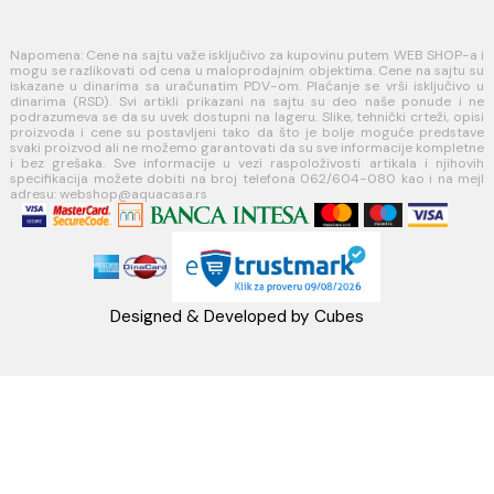
Načini isporuke
MINOTTI
Koste Abraševića 12,
11271 Surčin
webshop@aquacasa.rs
Telefon: +38162604080
PIB:101030622
MB: 17336118
Račun:160-6000001237490-60
PRATITE NAS