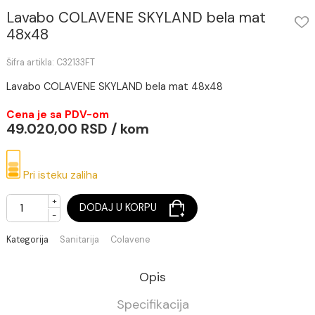
Lavabo COLAVENE SKYLAND bela mat
48x48
Šifra artikla: C32133FT
Lavabo COLAVENE SKYLAND bela mat 48x48
Cena je sa PDV-om
49.020,00 RSD / kom
Pri isteku zaliha
+
DODAJ U KORPU
-
Kategorija
Sanitarija
Colavene