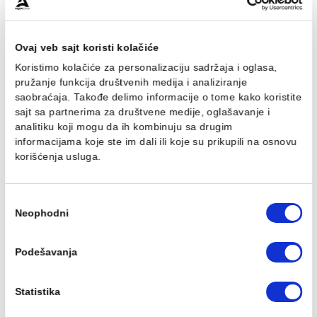
Baterija za tuš MINOTTI
Baterija za tuš MINOTTI
MOON sa komplet
MOON sa komplet
usponskim tušem. ruča
usponskim tušem. ruča
O250
O250 MUT-075
13.778,00 RSD / kom
16.124,00 RSD / kom
Ovaj veb sajt koristi kolačiće
Koristimo kolačiće za personalizaciju sadržaja i oglasa,
pružanje funkcija društvenih medija i analiziranje
saobraćaja. Takođe delimo informacije o tome kako koris
sajt sa partnerima za društvene medije, oglašavanje i
analitiku koji mogu da ih kombinuju sa drugim
Baterija za lavabo
Baterija za lavabo
informacijama koje ste im dali ili koje su prikupili na osn
MINOTTI MOON
MINOTTI MOON povišen
korišćenja usluga.