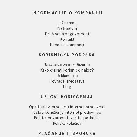
Dozvoli izbor
Odbij
Baterija za sudoperu
Baterija za sudoperu
MINOTTI MOON zidna
MINOTTI MOON zidna
duga lula
kratka lula
6.380,00 RSD / kom
6.337,00 RSD / kom
INFORMACIJE O KOMPANIJI
O nama
Naši saloni
Društvena odgovornost
Kontakt