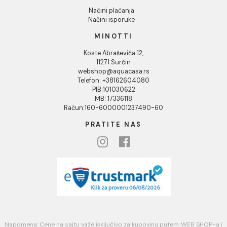
Podaci o kompaniji
KORISNIČKA PODRŠKA
Uputstvo za poručivanje
Kako kreirati korisnički nalog?
Reklamacije
Povraćaj sredstava
Blog
USLOVI KORIŠĆENJA
Opšti uslovi prodaje u internet prodavnici
Uslovi korišćenja internet prodavnice
Politika privatnosti i zaštita podataka
Politika kolačića
PLAĆANJE I ISPORUKA
Načini plaćanja
Načini isporuke
MINOTTI