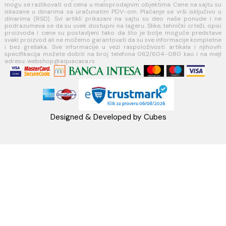
Koste Abraševića 12,
11271 Surčin
webshop@aquacasa.rs
Telefon: +38162604080
PIB:101030622
MB: 17336118
Račun:160-6000001237490-60
PRATITE NAS
Napomena: Cene na sajtu važe isključivo za kupovinu putem WEB SH
mogu se razlikovati od cena u maloprodajnim objektima. Cene na sa
iskazane u dinarima sa uračunatim PDV-om. Plaćanje se vrši isklju
dinarima (RSD). Svi artikli prikazani na sajtu su deo naše ponud