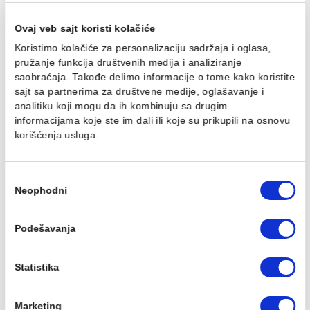
Lavabo VITRA VALARTE
Lavabo VITRA VALARTE
80cm sa prelivom
80cm sa prelivom sa
metalnim stalkom
24.293,00 RSD / kom
82.054,00 RSD / kom
Ovaj veb sajt koristi kolačiće
Koristimo kolačiće za personalizaciju sadržaja i oglasa,
pružanje funkcija društvenih medija i analiziranje
saobraćaja. Takođe delimo informacije o tome kako koris
Lavabo VITRA VALARTE sa
Konzolna wc šolja VITRA
sajt sa partnerima za društvene medije, oglašavanje i
prelivom sa metalnim
VALARTE rimex 54cm -
analitiku koji mogu da ih kombinuju sa drugim
stalkom
bez wc daske
informacijama koje ste im dali ili koje su prikupili na osn
92.502,00 RSD / kom
38.734,00 RSD / kom
korišćenja usluga.