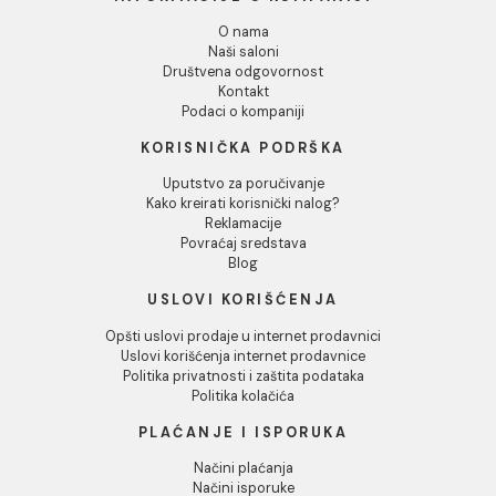
Odbij
Stub za lavabo VITRA
Monoblok VITRA VALART
VALARTE
sa duroplast soft close
WC daskom
9.259,00 RSD / kom
65.604,00 RSD / kom
INFORMACIJE O KOMPANIJI
O nama
Naši saloni
Društvena odgovornost
Kontakt
Podaci o kompaniji
KORISNIČKA PODRŠKA