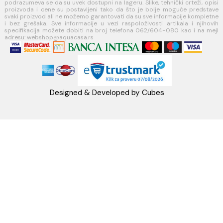
webshop@aquacasa.rs
Telefon: +38162604080
PIB:101030622
MB: 17336118
Račun:160-6000001237490-60
PRATITE NAS
Napomena: Cene na sajtu važe isključivo za kupovinu putem WEB SH
mogu se razlikovati od cena u maloprodajnim objektima. Cene na sa
iskazane u dinarima sa uračunatim PDV-om. Plaćanje se vrši isklju
dinarima (RSD). Svi artikli prikazani na sajtu su deo naše ponud
podrazumeva se da su uvek dostupni na lageru. Slike, tehnički crteži
proizvoda i cene su postavljeni tako da što je bolje moguće pre
svaki proizvod ali ne možemo garantovati da su sve informacije kom