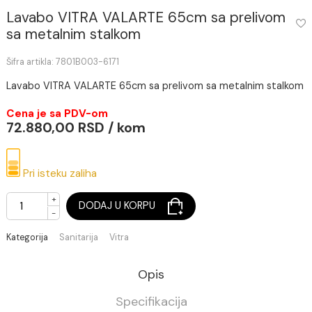
Lavabo VITRA VALARTE 65cm sa prelivo
sa metalnim stalkom
Šifra artikla: 7801B003-6171
Lavabo VITRA VALARTE 65cm sa prelivom sa metalnim st
Cena je sa PDV-om
72.880,00 RSD / kom
Pri isteku zaliha
+
DODAJ U KORPU
-
Kategorija
Sanitarija
Vitra