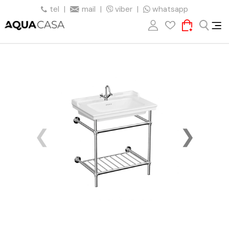
tel
|
mail
|
viber
|
whatsapp