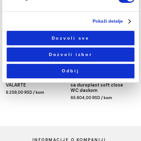
Избор
Neophodni
сагласности
Podešavanja
Statistika
Lavabo VITRA VALARTE
WC šolja VITRA VALARTE
100cm sa prelivom
BTW - bez wc daske
Marketing
29.135,00 RSD / kom
23.784,00 RSD / kom
Pokaži detalje
Dozvoli sve
Dozvoli izbor