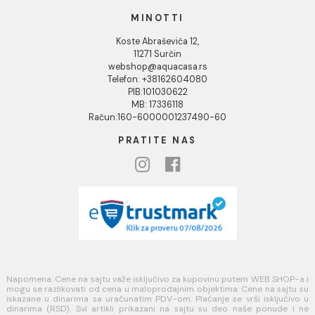
Uputstvo za poručivanje
Kako kreirati korisnički nalog?
Reklamacije
Povraćaj sredstava
Blog
USLOVI KORIŠĆENJA
Opšti uslovi prodaje u internet prodavnici
Uslovi korišćenja internet prodavnice
Politika privatnosti i zaštita podataka
Politika kolačića
PLAĆANJE I ISPORUKA
Načini plaćanja
Načini isporuke
MINOTTI
Koste Abraševića 12,
11271 Surčin