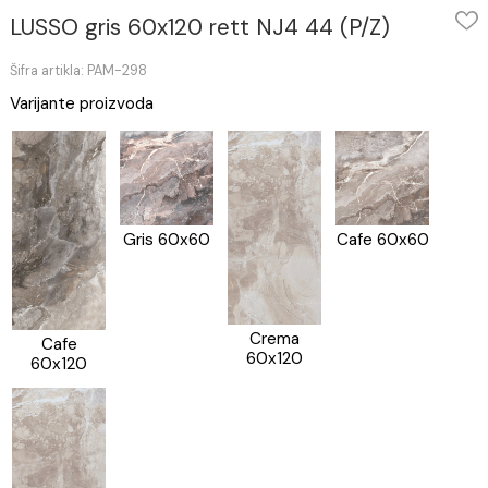
LUSSO gris 60x120 rett NJ4 44 (P/Z)
Šifra artikla: PAM-298
Varijante proizvoda
Gris 60x60
Cafe 60x60
Crema
Cafe
60x120
60x120