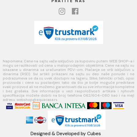
Opšti uslovi prodaje u internet prodavnici
Uslovi korišćenja internet prodavnice
Politika privatnosti i zaštita podataka
Politika kolačića
PLAĆANJE I ISPORUKA
Načini plaćanja
Načini isporuke
MINOTTI
Koste Abraševića 12,
11271 Surčin
webshop@aquacasa.rs
Telefon: +38162604080
PIB:101030622
MB: 17336118
Račun:160-6000001237490-60
PRATITE NAS