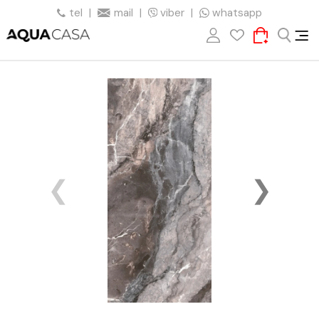
tel
|
mail
|
viber
|
whatsapp