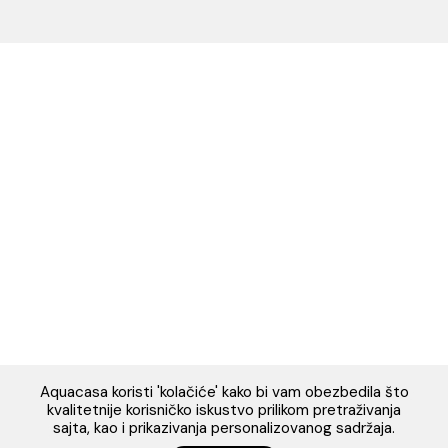
Napomena: Cene na sajtu važe isključivo za kupovinu putem WEB SH
mogu se razlikovati od cena u maloprodajnim objektima. Cene na sa
iskazane u dinarima sa uračunatim PDV-om. Plaćanje se vrši isklju
dinarima (RSD). Svi artikli prikazani na sajtu su deo naše ponud
podrazumeva se da su uvek dostupni na lageru. Slike, tehnički crteži
proizvoda i cene su postavljeni tako da što je bolje moguće pre
svaki proizvod ali ne možemo garantovati da su sve informacije kom
i bez grešaka. Sve informacije u vezi raspoloživosti artikala i nj
specifikacija možete dobiti na broj telefona 062/604-080 kao i n
adresu: webshop@aquacasa.rs
Designed & Developed by Cubes