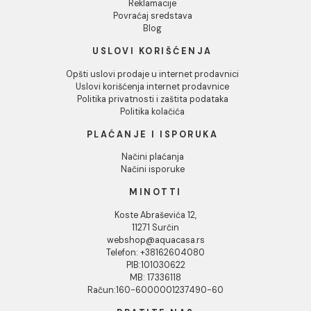
INFORMACIJE O KOMPANIJI
O nama
Naši saloni
Društvena odgovornost
Kontakt
Podaci o kompaniji
KORISNIČKA PODRŠKA
Uputstvo za poručivanje
Kako kreirati korisnički nalog?
Reklamacije
Povraćaj sredstava
Blog
USLOVI KORIŠĆENJA