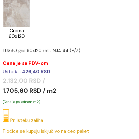
Crema
60x120
LUSSO gris 60x120 rett NJ4 44 (P/Z)
Cena je sa PDV-om
Ušteda :
426,40 RSD
2.132,00 RSD /
1.705,60 RSD / m2