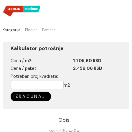
(Cena je po jednom m2)
Pri isteku zaliha
Pločice se kupuju isključivo na ceo paket
Kategorija
Pločice
Pamesa
Kalkulator potrošnje
Cena / m2:
1.705,60 RSD
Cena / paket:
2.456,06 RSD
Potreban broj kvadrata: