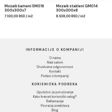
Pokaži detalje
Mozaik stakleni GM011
Mozaik stakleni GM012
300x300x8
327x327x4
Dozvoli sve
7.017,00 RSD / m2
3.492,00 RSD / m2
Dozvoli izbor
Odbij
Mozaik kameni SM018
Mozaik stakleni GM014
300x300x7
300x300x8
7.100,00 RSD / m2
8.538,00 RSD / m2