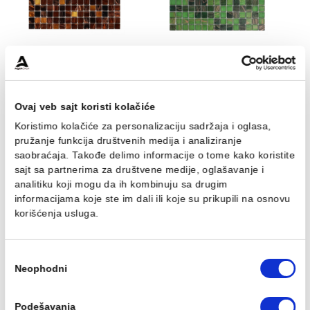
AS001 300x300x8
304x304x6
9.381,00 RSD / m2
6.151,00 RSD / m2
Mozaik stakleni GM007
Mozaik stakleni GM008
327x327x4
327x327x4
3.394,00 RSD / m2
3.492,00 RSD / m2
Ovaj veb sajt koristi kolačiće
Koristimo kolačiće za personalizaciju sadržaja i oglasa,
pružanje funkcija društvenih medija i analiziranje