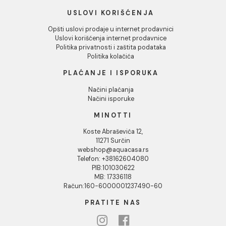
INFORMACIJE O KOMPANIJI
O nama
Naši saloni
Društvena odgovornost
Kontakt
Podaci o kompaniji
KORISNIČKA PODRŠKA
Uputstvo za poručivanje
Kako kreirati korisnički nalog?
Reklamacije
Povraćaj sredstava
Blog
USLOVI KORIŠĆENJA
Opšti uslovi prodaje u internet prodavnici
Uslovi korišćenja internet prodavnice