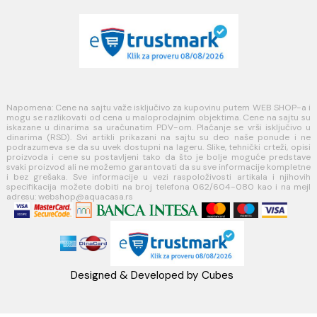
Politika privatnosti i zaštita podataka
Politika kolačića
PLAĆANJE I ISPORUKA
Načini plaćanja
Načini isporuke
MINOTTI
Koste Abraševića 12,
11271 Surčin
webshop@aquacasa.rs
Telefon: +38162604080
PIB:101030622
MB: 17336118
Račun:160-6000001237490-60
PRATITE NAS