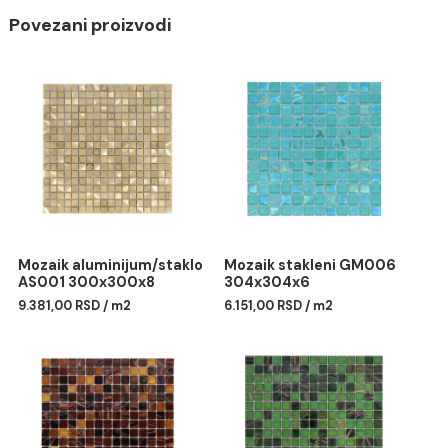
Mozaik kamen/staklo
GS023
Debljina: 8 mm
Dimenzije: 30 x 30 cm
Upotreba: zidna pločica za unutrašnje i spoljno
oblaganje
Povezani proizvodi
Mozaik aluminijum/staklo
Mozaik stakleni GM006