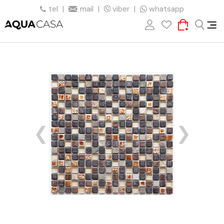
tel
|
mail
|
viber
|
whatsapp