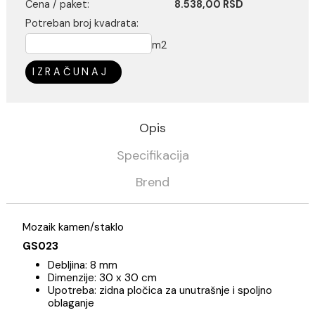
Kalkulator potrošnje
Cena / m2:
8.538,00 RSD
Cena / paket:
8.538,00 RSD
Potreban broj kvadrata:
m2
IZRAČUNAJ
Opis
Specifikacija
Brend