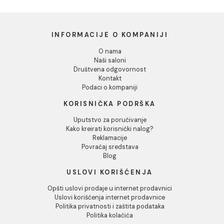
Dozvoli izbor
Odbij
Lavabo COLAVENE
Lavabo COLAVENE
SKYLAND terra mat
SKYLAND siena 48x48
48x48
49.020,00 RSD / kom
49.020,00 RSD / kom
INFORMACIJE O KOMPANIJI
O nama
Naši saloni