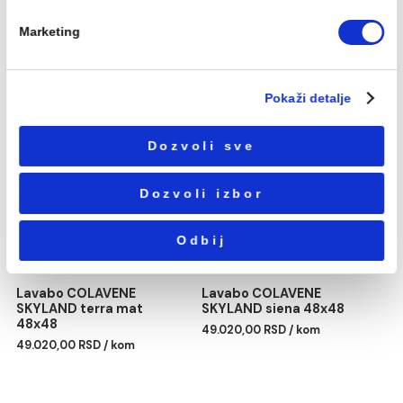
korišćenja usluga.
48x48
48x48
49.020,00 RSD / kom
49.020,00 RSD / kom
Избор
Neophodni
сагласности
Podešavanja
Statistika
Marketing
Lavabo COLAVENE
Lavabo COLAVENE
SKYLAND matera 48x48
SKYLAND nero mat 48x4
49.020,00 RSD / kom
49.020,00 RSD / kom
Pokaži detalje
Dozvoli sve