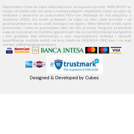
MINOTTI
Koste Abraševića 12,
11271 Surčin
webshop@aquacasa.rs
Telefon: +38162604080
PIB:101030622
MB: 17336118
Račun:160-6000001237490-60
PRATITE NAS
Napomena: Cene na sajtu važe isključivo za kupovinu putem WEB SH
mogu se razlikovati od cena u maloprodajnim objektima. Cene na sa