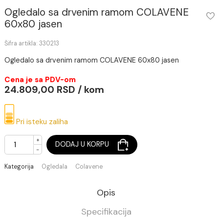
Ogledalo sa drvenim ramom COLAVENE
60x80 jasen
Šifra artikla: 330213
Ogledalo sa drvenim ramom COLAVENE 60x80 jasen
Cena je sa PDV-om
24.809,00 RSD / kom
Pri isteku zaliha
+
DODAJ U KORPU
-
Kategorija
Ogledala
Colavene