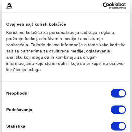
Lavabo COLAVENE
Lavabo COLAVENE
SKYLAND 48x48 bela sjaj
SKYLAND azzurro mat
48x48
32.669,00 RSD / kom
49.020,00 RSD / kom
Ovaj veb sajt koristi kolačiće
Koristimo kolačiće za personalizaciju sadržaja i oglasa,
pružanje funkcija društvenih medija i analiziranje
saobraćaja. Takođe delimo informacije o tome kako koris
sajt sa partnerima za društvene medije, oglašavanje i
analitiku koji mogu da ih kombinuju sa drugim
Lavabo COLAVENE
Lavabo COLAVENE
informacijama koje ste im dali ili koje su prikupili na osn
SKYLAND verde bamboo
SKYLAND. grigio mat