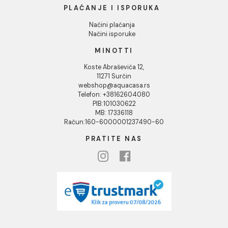
Društvena odgovornost
Kontakt
Podaci o kompaniji
KORISNIČKA PODRŠKA
Uputstvo za poručivanje
Kako kreirati korisnički nalog?
Reklamacije
Povraćaj sredstava
Blog
USLOVI KORIŠĆENJA
Opšti uslovi prodaje u internet prodavnici
Uslovi korišćenja internet prodavnice
Politika privatnosti i zaštita podataka
Politika kolačića
PLAĆANJE I ISPORUKA
Načini plaćanja
Načini isporuke