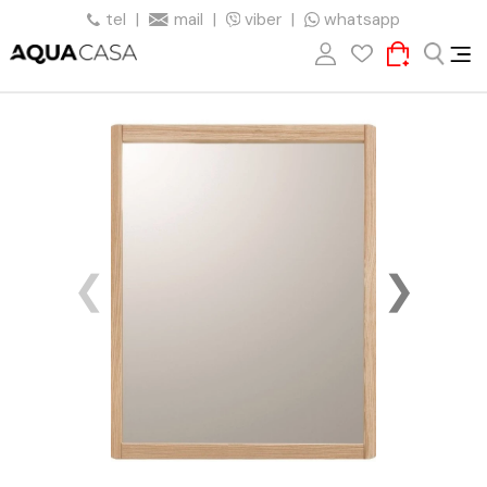
tel
|
mail
|
viber
|
whatsapp