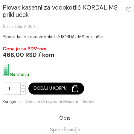
Plovak kasetni za vodokotlić KORDAL MS
priključak
Šifra artikla: A160 K
Plovak kasetni za vodokotlić KORDAL MS priključak
Cena je sa PDV-om
468,00 RSD / kom
Na stanju
+
DODAJ U KORPU
-
Kategorija
Vodokotlići i ugradni elementi
Kordal