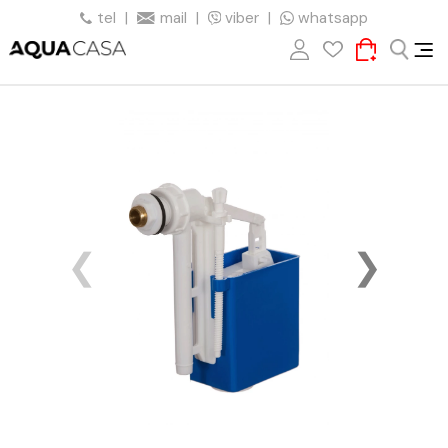
tel
|
mail
|
viber
|
whatsapp