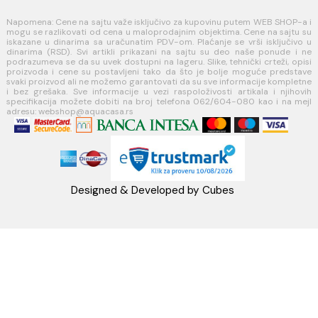
MB: 17336118
Račun:160-6000001237490-60
PRATITE NAS
Napomena: Cene na sajtu važe isključivo za kupovinu putem WEB SH
mogu se razlikovati od cena u maloprodajnim objektima. Cene na sa
iskazane u dinarima sa uračunatim PDV-om. Plaćanje se vrši isklju
dinarima (RSD). Svi artikli prikazani na sajtu su deo naše ponud
podrazumeva se da su uvek dostupni na lageru. Slike, tehnički crteži
proizvoda i cene su postavljeni tako da što je bolje moguće pre
svaki proizvod ali ne možemo garantovati da su sve informacije kom
i bez grešaka. Sve informacije u vezi raspoloživosti artikala i nj
specifikacija možete dobiti na broj telefona 062/604-080 kao i n
adresu: webshop@aquacasa.rs