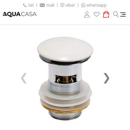
tel
|
mail
|
viber
|
whatsapp