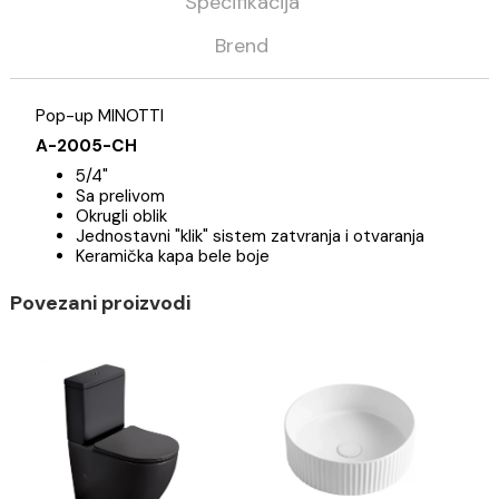
Opis
Specifikacija
Brend
Pop-up MINOTTI
A-2005-CH
5/4"
Sa prelivom
Okrugli oblik
Jednostavni "klik" sistem zatvranja i otvaranja
Keramička kapa bele boje
Povezani proizvodi