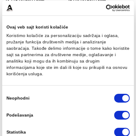
Baterija za tuš MINOTTI
Baterija za tuš MINOTTI
MOON sa komplet
MOON sa komplet
usponskim tušem. ruča
usponskim tušem. ruča
O250
O250 MUT-075
13.778,00 RSD / kom
16.124,00 RSD / kom
Ovaj veb sajt koristi kolačiće
Koristimo kolačiće za personalizaciju sadržaja i oglasa,
pružanje funkcija društvenih medija i analiziranje
saobraćaja. Takođe delimo informacije o tome kako koris
sajt sa partnerima za društvene medije, oglašavanje i
analitiku koji mogu da ih kombinuju sa drugim
informacijama koje ste im dali ili koje su prikupili na osn