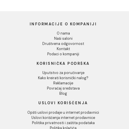
Dozvoli izbor
Odbij
Baterija za sudoperu
Baterija za sudoperu
MINOTTI MOON zidna
MINOTTI MOON zidna
duga lula
kratka lula
6.380,00 RSD / kom
6.337,00 RSD / kom
INFORMACIJE O KOMPANIJI
O nama
Naši saloni