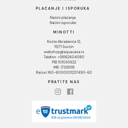
Društvena odgovornost
Kontakt
Podaci o kompaniji
KORISNIČKA PODRŠKA
Uputstvo za poručivanje
Kako kreirati korisnički nalog?
Reklamacije
Povraćaj sredstava
Blog
USLOVI KORIŠĆENJA
Opšti uslovi prodaje u internet prodavnici
Uslovi korišćenja internet prodavnice
Politika privatnosti i zaštita podataka
Politika kolačića
PLAĆANJE I ISPORUKA
Načini plaćanja
Načini isporuke