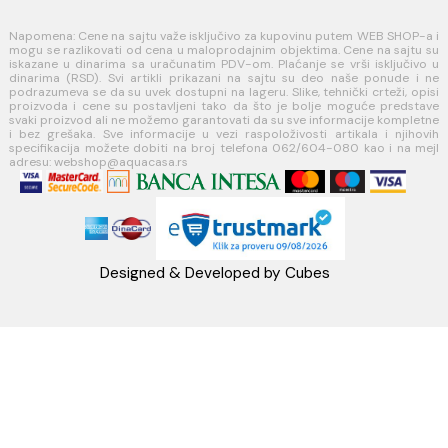
MINOTTI
Koste Abraševića 12,
11271 Surčin
webshop@aquacasa.rs
Telefon: +38162604080
PIB:101030622
MB: 17336118
Račun:160-6000001237490-60
PRATITE NAS
Napomena: Cene na sajtu važe isključivo za kupovinu putem WEB SH