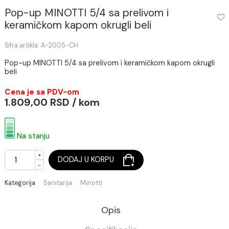
Pop-up MINOTTI 5/4 sa prelivom i
keramičkom kapom okrugli beli
Šifra artikla: A-2005-CH
Pop-up MINOTTI 5/4 sa prelivom i keramičkom kapom okru
beli
Cena je sa PDV-om
1.809,00 RSD / kom
Na stanju
+
DODAJ U KORPU
-
Kategorija
Sanitarija
Minotti