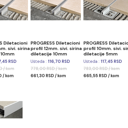
GRESS Diletacioni
PROGRESS Diletacioni
PROGRES
il 10mm. sivi. sirina
profil 12mm. sivi. sirina
profil 10
etacije 10mm
diletacije 10mm
diletac
da :
117,45 RSD
Ušteda :
116,70 RSD
Ušteda :
00 RSD / kom
778,00 RSD / kom
783,00 R
55 RSD / kom
661,30 RSD / kom
665,55 R