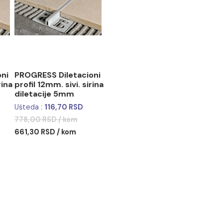
S Diletacioni
PROGRESS Diletacioni
mm. sivi. sirina
profil 12mm. sivi. sirina
ije 5mm
diletacije 5mm
117,45 RSD
Ušteda :
116,70 RSD
SD / kom
778,00 RSD / kom
SD / kom
661,30 RSD / kom