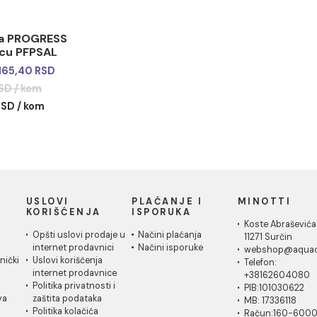
fil baza PROGRESS
okapnicu PFPSAL
da :
2.165,40 RSD
8,00 RSD / kom
2,60 RSD / kom