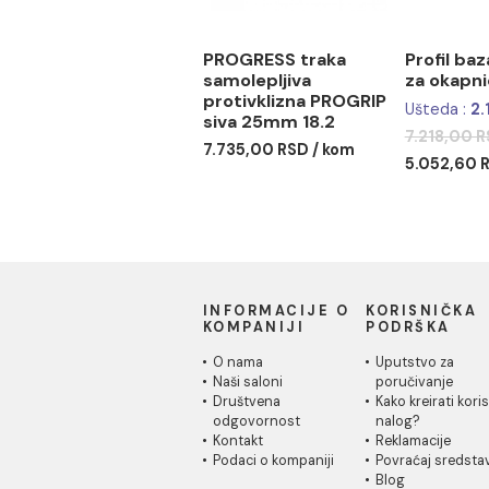
PROGRESS traka
Pro
samolepljiva
za 
protivklizna PROGRIP
Ušte
siva 25mm 18.2
7.21
7.735,00 RSD / kom
5.05