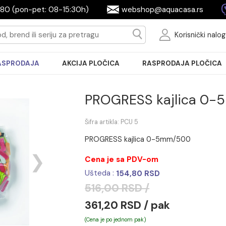
2604080 (pon-pet: 08-15:30h)
webshop@aquac
Ko
RASPRODAJA
AKCIJA PLOČICA
RASPRODA
PROGRESS kaj
Šifra artikla: PCU 5
PROGRESS kajlica 0-5mm/
Cena je sa PDV-om
Ušteda :
154,80 RSD
516,00 RSD /