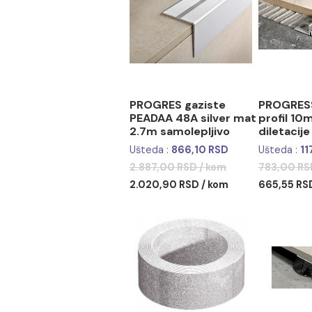
PROGRES gaziste
PRO
PEADAA 48A silver mat
prof
2.7m samolepljivo
dil
Ušteda :
866,10 RSD
Ušte
2.887,00 RSD / kom
783,
2.020,90 RSD / kom
665,