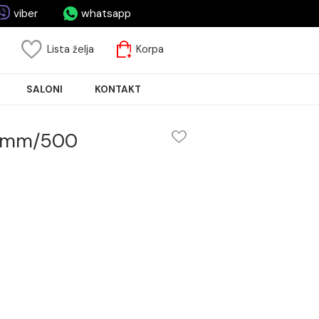
asa.rs
viber
whatsapp
risnički nalog
Lista želja
Korpa
JA PLOČICA
SALONI
KONTAKT
lica 0-5mm/500
500