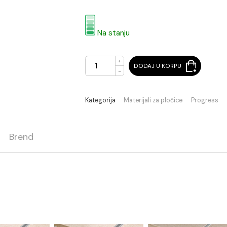
361,20 RSD / pak
(Cena je po jednom pak)
Na stanju
+
DODAJ U KORPU
-
Kategorija
Materijali za pločic
ja
Brend