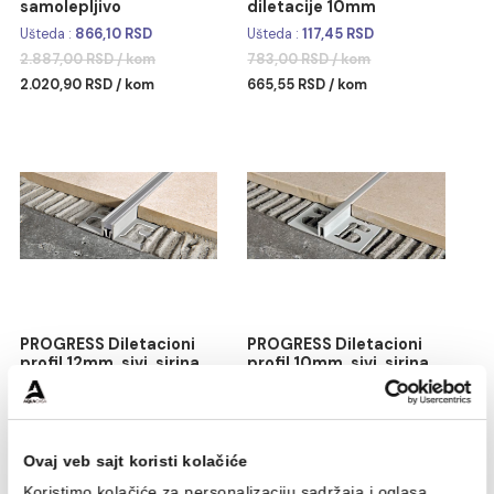
PROGRES gaziste PEADAA
PROGRESS Diletacioni
48A silver mat 2.7m
profil 10mm. sivi. sirina
samolepljivo
diletacije 10mm
Ušteda :
866,10 RSD
Ušteda :
117,45 RSD
2.887,00 RSD / kom
783,00 RSD / kom
2.020,90 RSD / kom
665,55 RSD / kom