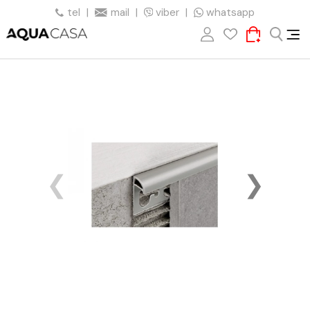
tel
|
mail
|
viber
|
whatsapp