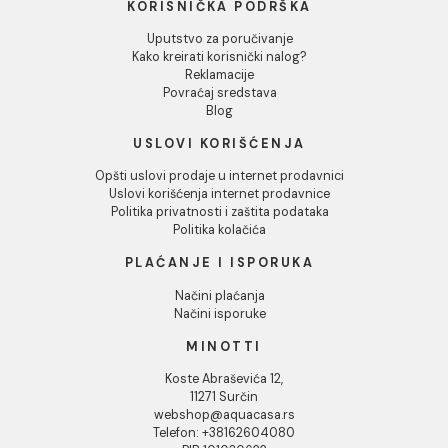
5.052,60 RSD / kom
INFORMACIJE O KOMPANIJI
O nama
Naši saloni
Društvena odgovornost
Kontakt
Podaci o kompaniji
KORISNIČKA PODRŠKA
Uputstvo za poručivanje
Kako kreirati korisnički nalog?
Reklamacije
Povraćaj sredstava
Blog