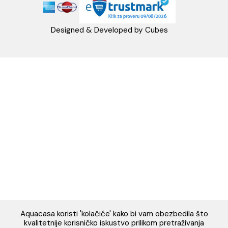
Napomena: Cene na sajtu važe isključivo za kupovinu putem WEB SH
mogu se razlikovati od cena u maloprodajnim objektima. Cene na sa
iskazane u dinarima sa uračunatim PDV-om. Plaćanje se vrši isklju
dinarima (RSD). Svi artikli prikazani na sajtu su deo naše ponud
podrazumeva se da su uvek dostupni na lageru. Slike, tehnički crteži
proizvoda i cene su postavljeni tako da što je bolje moguće pre
svaki proizvod ali ne možemo garantovati da su sve informacije kom
i bez grešaka. Sve informacije u vezi raspoloživosti artikala i nj
specifikacija možete dobiti na broj telefona 062/604-080 kao i n
adresu: webshop@aquacasa.rs