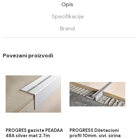
DODAJ U KORPU
-
Kategorija
Materijali za pločice
Progress
Opis
Specifikacija
Brend
Povezani proizvodi