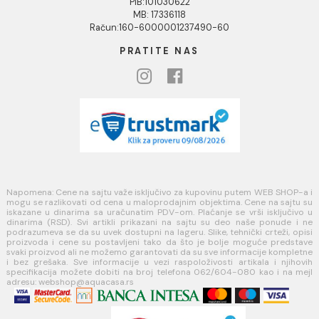
USLOVI KORIŠĆENJA
Opšti uslovi prodaje u internet prodavnici
Uslovi korišćenja internet prodavnice
Politika privatnosti i zaštita podataka
Politika kolačića
PLAĆANJE I ISPORUKA
Načini plaćanja
Načini isporuke
MINOTTI
Koste Abraševića 12,
11271 Surčin
webshop@aquacasa.rs
Telefon: +38162604080
PIB:101030622
MB: 17336118
Račun:160-6000001237490-60
PRATITE NAS