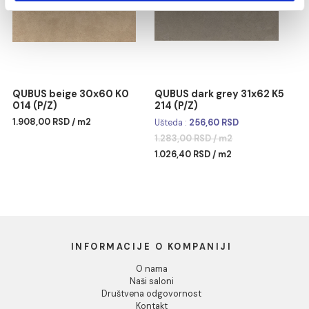
Marketing
QUBUS antracite 31x62 K6
QUBUS soft grey 30x60
Pokaži detalje
214 (P/Z)
K9 024 (P/Z)
1.908,00 RSD / m2
Ušteda :
256,60 RSD
Dozvoli sve
1.283,00 RSD / m2
1.026,40 RSD / m2
Dozvoli izbor
Odbij