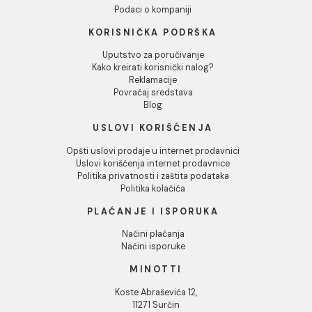
QUBUS beige 30x60 K0
QUBUS dark grey 31x62 
014 (P/Z)
214 (P/Z)
1.908,00 RSD / m2
Ušteda :
256,60 RSD
1.283,00 RSD / m2
1.026,40 RSD / m2
INFORMACIJE O KOMPANIJI
O nama
Naši saloni
Društvena odgovornost
Kontakt
Podaci o kompaniji
KORISNIČKA PODRŠKA
Uputstvo za poručivanje