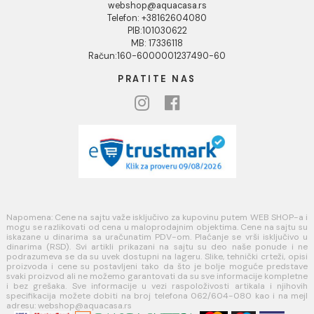
Kako kreirati korisnički nalog?
Reklamacije
Povraćaj sredstava
Blog
USLOVI KORIŠĆENJA
Opšti uslovi prodaje u internet prodavnici
Uslovi korišćenja internet prodavnice
Politika privatnosti i zaštita podataka
Politika kolačića
PLAĆANJE I ISPORUKA
Načini plaćanja
Načini isporuke
MINOTTI
Koste Abraševića 12,
11271 Surčin
webshop@aquacasa.rs
Telefon: +38162604080
PIB:101030622