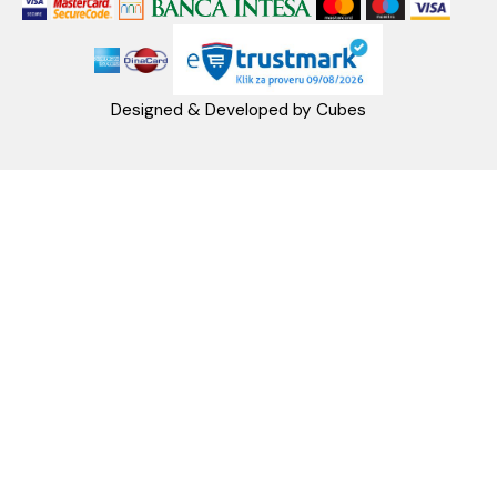
MB: 17336118
Račun:160-6000001237490-60
PRATITE NAS
Napomena: Cene na sajtu važe isključivo za kupovinu putem WEB SH
mogu se razlikovati od cena u maloprodajnim objektima. Cene na sa
iskazane u dinarima sa uračunatim PDV-om. Plaćanje se vrši isklju
dinarima (RSD). Svi artikli prikazani na sajtu su deo naše ponud
podrazumeva se da su uvek dostupni na lageru. Slike, tehnički crteži
proizvoda i cene su postavljeni tako da što je bolje moguće pre
svaki proizvod ali ne možemo garantovati da su sve informacije kom
i bez grešaka. Sve informacije u vezi raspoloživosti artikala i nj
specifikacija možete dobiti na broj telefona 062/604-080 kao i n
adresu: webshop@aquacasa.rs