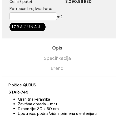
Kalkulator potrošnje
Cena / m2:
1.908,00 RSD
Cena / paket:
3.090,96 RSD
Potreban broj kvadrata:
m2
IZRAČUNAJ
Opis
Specifikacija
Brend