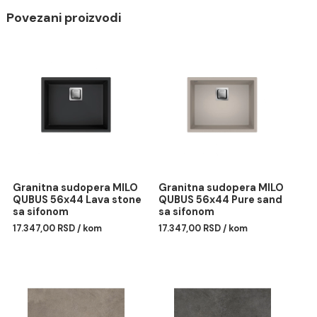
Pločice QUBUS
STAR-749
Granitna keramika
Završna obrada - mat
Dimenzije: 30 x 60 cm
Upotreba: podna/zidna primena u enterijeru
Povezani proizvodi
Granitna sudopera MILO
Granitna sudopera MILO