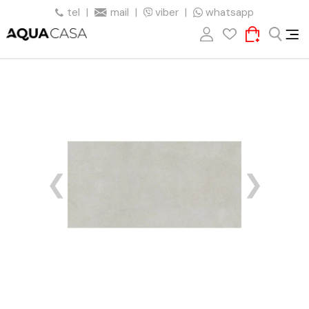
tel
|
mail
|
viber
|
whatsapp