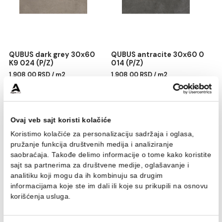
QUBUS 56x44 Lava stone
QUBUS 56x44 Pure sand
sa sifonom
sa sifonom
17.347,00 RSD / kom
17.347,00 RSD / kom
QUBUS dark grey 30x60
QUBUS antracite 30x60
K9 024 (P/Z)
014 (P/Z)
1.908,00 RSD / m2
1.908,00 RSD / m2