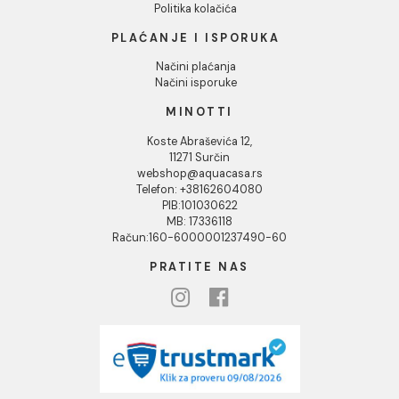
Naši saloni
Društvena odgovornost
Kontakt
Podaci o kompaniji
KORISNIČKA PODRŠKA
Uputstvo za poručivanje
Kako kreirati korisnički nalog?
Reklamacije
Povraćaj sredstava
Blog
USLOVI KORIŠĆENJA
Opšti uslovi prodaje u internet prodavnici
Uslovi korišćenja internet prodavnice
Politika privatnosti i zaštita podataka
Politika kolačića
PLAĆANJE I ISPORUKA
Načini plaćanja