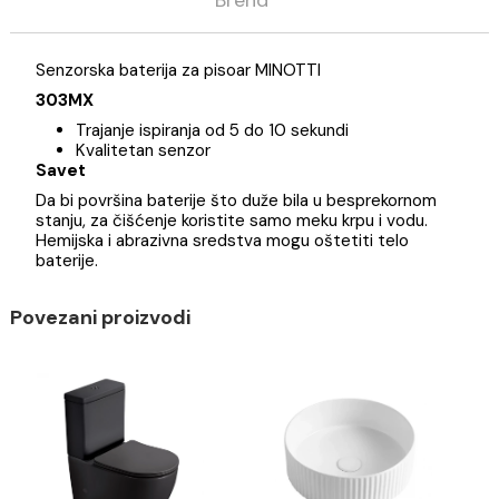
Opis
Specifikacija
Brend
Senzorska baterija za pisoar MINOTTI
303MX
Trajanje ispiranja od 5 do 10 sekundi
Kvalitetan senzor
Savet
Da bi površina baterije što duže bila u besprekornom
stanju, za čišćenje koristite samo meku krpu i vodu.
Hemijska i abrazivna sredstva mogu oštetiti telo
baterije.
Povezani proizvodi