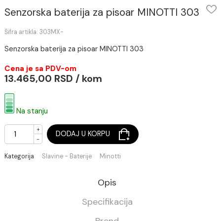
Senzorska baterija za pisoar MINOTTI 30
Šifra artikla: 303MX-
Senzorska baterija za pisoar MINOTTI 303
Cena je sa PDV-om
13.465,00 RSD / kom
Na stanju
+
DODAJ U KORPU
-
Kategorija
Slavine - Baterije
Minotti