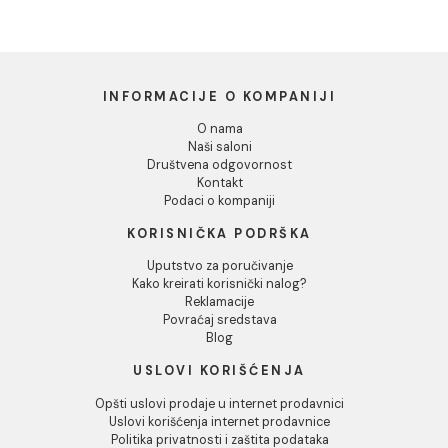
Dozvoli izbor
Odbij
Baterija za sudoperu
Baterija za sudoperu
MINOTTI MOON zidna
MINOTTI MOON zidna
duga lula
kratka lula
6.380,00 RSD / kom
6.337,00 RSD / kom
INFORMACIJE O KOMPANIJI
O nama