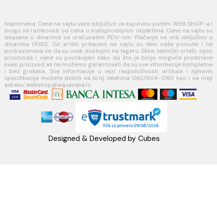
Načini isporuke
MINOTTI
Koste Abraševića 12,
11271 Surčin
webshop@aquacasa.rs
Telefon: +38162604080
PIB:101030622
MB: 17336118
Račun:160-6000001237490-60
PRATITE NAS