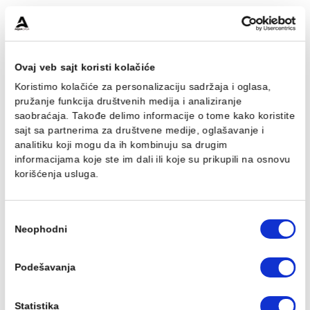
Baterija za tuš MINOTTI
Baterija za tuš MINOTTI
MOON sa komplet
MOON sa komplet
usponskim tušem. ruča
usponskim tušem. ruča
O250
O250 MUT-075
13.778,00 RSD / kom
16.124,00 RSD / kom
Ovaj veb sajt koristi kolačiće
Koristimo kolačiće za personalizaciju sadržaja i oglasa,
pružanje funkcija društvenih medija i analiziranje
saobraćaja. Takođe delimo informacije o tome kako koris
sajt sa partnerima za društvene medije, oglašavanje i
analitiku koji mogu da ih kombinuju sa drugim