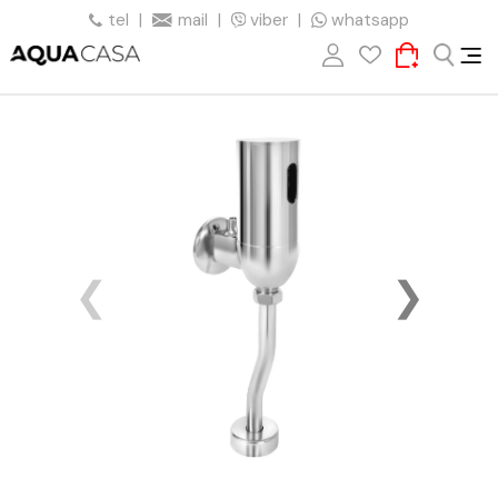
tel
|
mail
|
viber
|
whatsapp