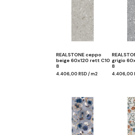
Mrazootporne
Svaka pločica iz proi
Povezani proizvodi
REALSTONE ceppo
REA
beige 60x120 rett C10
grig
8
8
4.406,00 RSD / m2
4.40