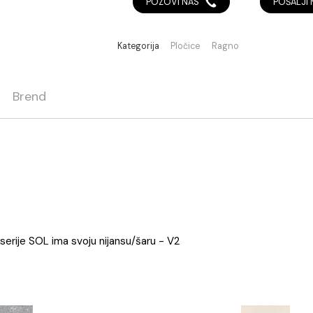
isporuke kod proizvođača.
Za više informacija kliknite
POZOVI NAS
Kategorija
Pločice
Ragno
ja
Brend