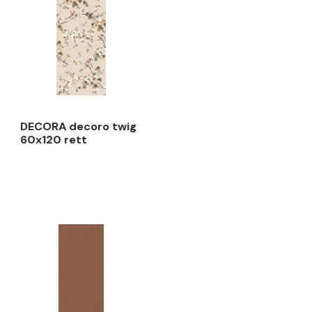
 bianco
DECORA decoro twig
rett
60x120 rett