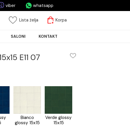
asa.rs
viber
whatsapp
risnički nalog
Lista želja
Korpa
JA PLOČICA
SALONI
KONTAKT
lossy 15x15 E11 07