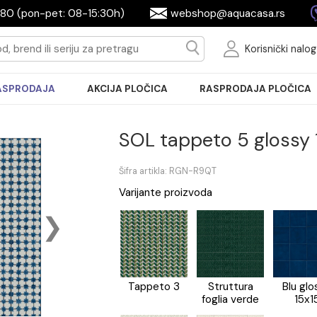
2604080 (pon-pet: 08-15:30h)
webshop@aquac
Ko
RASPRODAJA
AKCIJA PLOČICA
RASPRODA
SOL tappeto 5 g
Šifra artikla: RGN-R9QT
Varijante proizvoda