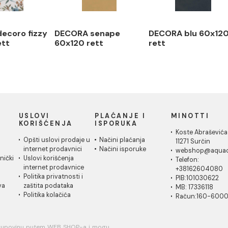
2.884,50 RSD / m2
ORA decoro fizzy
DECORA senape
DECORA 
120 rett
60x120 rett
rett