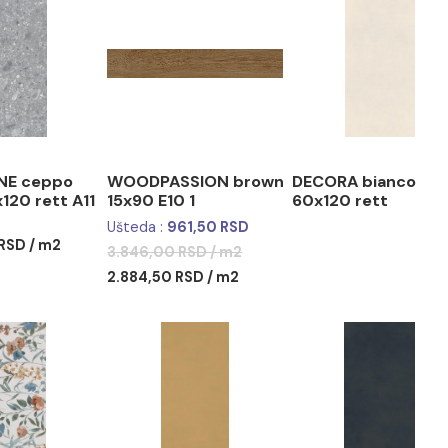
zvodne serije SOL ima svoju nijansu/šaru - V2
LSTONE ceppo
WOODPASSION brown
DECORA
io 60x120 rett A11
15x90 E10 1
60x120 
Ušteda :
961,50 RSD
6,00 RSD / m2
3.846,00 RSD / m2