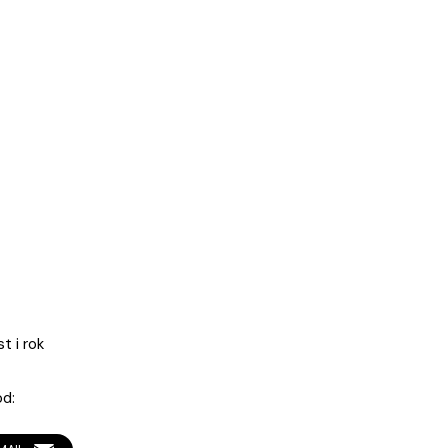
Blu glossy
Bianco
Verde glossy
de
15x15
glossy 15x15
15x15
co
15
E11 07
 na ceo paket
T
raspoloživost i rok