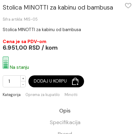
Stolica MINOTTI za kabinu od bambusa
Šifra artikla: MIS-05
Stolica MINOTTI za kabinu od bambusa
Cena je sa PDV-om
6.951,00 RSD / kom
Na stanju
+
DODAJ U KORPU
-
Kategorija
Oprema za kupatilo
Minotti