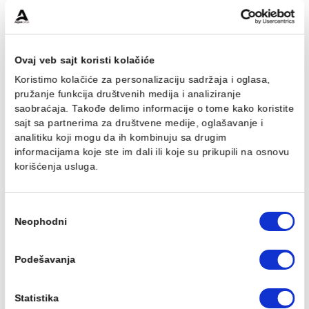
Baterija za tuš MINOTTI
Baterija za tuš MINOTTI
MOON sa komplet
MOON sa komplet
usponskim tušem. ruča
usponskim tušem. ruča
O250
O250 MUT-075
13.778,00 RSD / kom
16.124,00 RSD / kom
Ovaj veb sajt koristi kolačiće
Koristimo kolačiće za personalizaciju sadržaja i oglasa,
pružanje funkcija društvenih medija i analiziranje
saobraćaja. Takođe delimo informacije o tome kako koris
sajt sa partnerima za društvene medije, oglašavanje i
analitiku koji mogu da ih kombinuju sa drugim
informacijama koje ste im dali ili koje su prikupili na osn