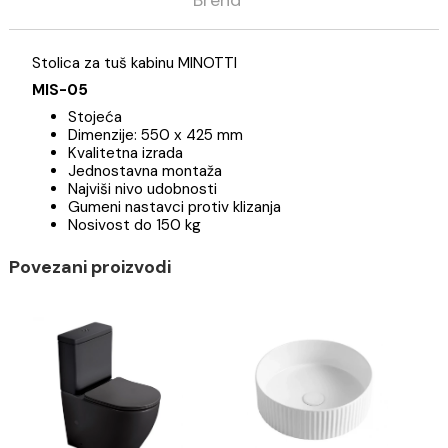
Opis
Specifikacija
Brend
Stolica za tuš kabinu MINOTTI
MIS-05
Stojeća
Dimenzije: 550 x 425 mm
Kvalitetna izrada
Jednostavna montaža
Najviši nivo udobnosti
Gumeni nastavci protiv klizanja
Nosivost do 150 kg
Povezani proizvodi