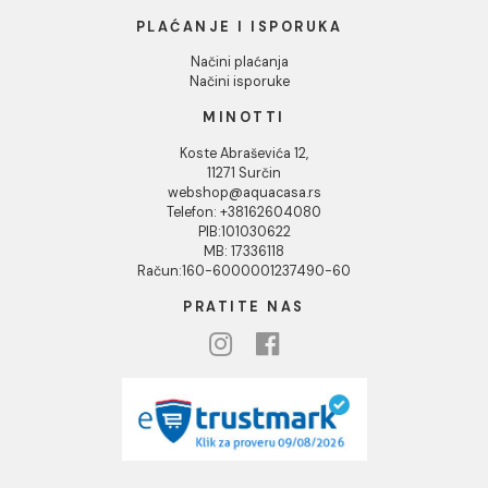
Društvena odgovornost
Kontakt
Podaci o kompaniji
KORISNIČKA PODRŠKA
Uputstvo za poručivanje
Kako kreirati korisnički nalog?
Reklamacije
Povraćaj sredstava
Blog
USLOVI KORIŠĆENJA
Opšti uslovi prodaje u internet prodavnici
Uslovi korišćenja internet prodavnice
Politika privatnosti i zaštita podataka
Politika kolačića
PLAĆANJE I ISPORUKA
Načini plaćanja
Načini isporuke