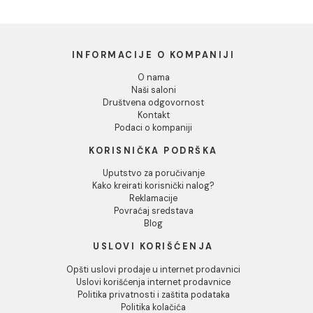
Dozvoli izbor
Odbij
Baterija za sudoperu
Baterija za sudoperu
MINOTTI MOON zidna
MINOTTI MOON zidna
duga lula
kratka lula
6.380,00 RSD / kom
6.337,00 RSD / kom
INFORMACIJE O KOMPANIJI
O nama
Naši saloni