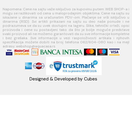
MINOTTI
Koste Abraševića 12,
11271 Surčin
webshop@aquacasa.rs
Telefon: +38162604080
PIB:101030622
MB: 17336118
Račun:160-6000001237490-60
PRATITE NAS
Napomena: Cene na sajtu važe isključivo za kupovinu putem WEB SH