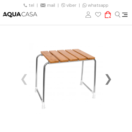
tel
|
mail
|
viber
|
whatsapp