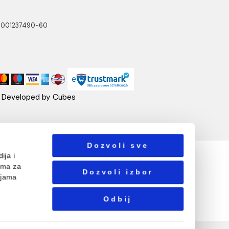
NOTTI
PRATITE NAS
ste Abraševića 12,
271 Surčin
ebshop@aquacasa.rs
lefon:
38162604080
B:101030622
: 17336118
ačun:160-6000001237490-60
Designed & Developed by Cubes