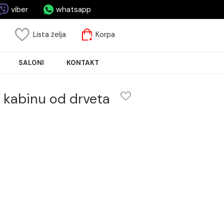
asa.rs
viber
whatsapp
risnički nalog
Lista želja
Korpa
JA PLOČICA
SALONI
KONTAKT
I za tuš kabinu od drveta
nu od drveta