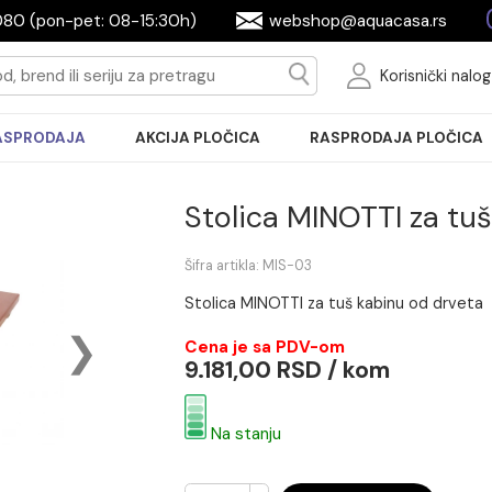
2604080 (pon-pet: 08-15:30h)
webshop@aquac
Ko
RASPRODAJA
AKCIJA PLOČICA
RASPRODA
Stolica MINOTT
Šifra artikla: MIS-03
Stolica MINOTTI za tuš kabi
Cena je sa PDV-om
9.181,00 RSD / kom
Na stanju