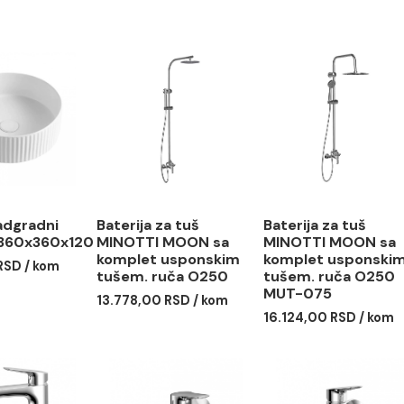
abo nadgradni
Baterija za tuš
Baterija
OTTI 360x360x120
MINOTTI MOON sa
MINOTT
komplet usponskim
komplet
6,00 RSD / kom
tušem. ruča O250
tušem. 