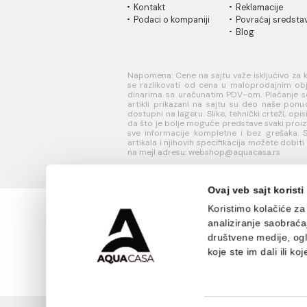
INFORMACIJE O
KORISN
KOMPANIJI
PODRŠK
O nama
Uputstvo
Naši saloni
poručivan
Društvena
Kako kreir
odgovornost
nalog?
Kontakt
Reklamaci
Podaci o kompaniji
Povraćaj 
Blog
Napomena: Cene na sajtu važe isklj
se razlikovati od cena u maloprodaj
dinarima sa uračunatim PDV-om. Plaća
artikli prikazani na sajtu su deo 
dostupni na lageru. Slike, tehnički crt
da što je bolje moguće predstave sv
sve informacije kompletne i bez gre
artikala i njihovih specifikacija mož
na mejl adresu: webshop@aquacasa.r