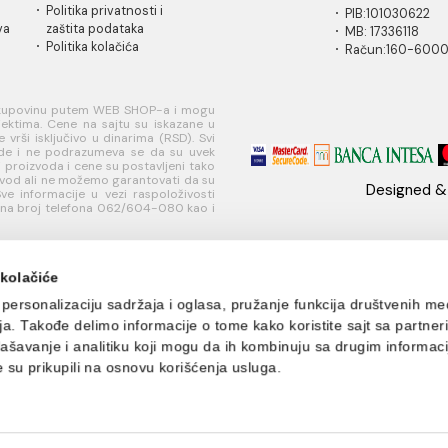
IČKA
USLOVI
PLAĆANJE I
MI
A
KORIŠĆENJA
ISPORUKA
Ko
 za
Opšti uslovi prodaje u
Načini plaćanja
11
je
internet prodavnici
Načini isporuke
w
ati korisnički
Uslovi korišćenja
Te
internet prodavnice
+
je
Politika privatnosti i
PI
sredstava
zaštita podataka
MB
Politika kolačića
R
učivo za kupovinu putem WEB SHOP-a i mogu
nim objektima. Cene na sajtu su iskazane u
nje se vrši isključivo u dinarima (RSD). Svi
naše ponude i ne podrazumeva se da su uvek
eži, opisi proizvoda i cene su postavljeni tako
aki proizvod ali ne možemo garantovati da su
šaka. Sve informacije u vezi raspoloživosti
ete dobiti na broj telefona 062/604-080 kao i
s