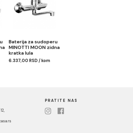
5
0 RSD / kom
 za sudoperu
Baterija za sudoperu
I MOON zidna
MINOTTI MOON zidna
a
kratka lula
 RSD / kom
6.337,00 RSD / kom