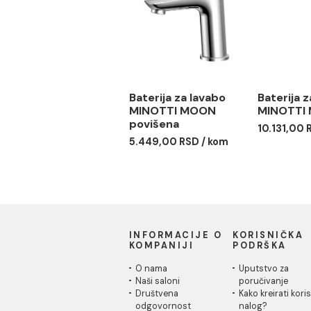
40.659,00 RSD / kom
Baterija za lavabo
Bate
MINOTTI MOON
MIN
povišena
10.1
5.449,00 RSD / kom