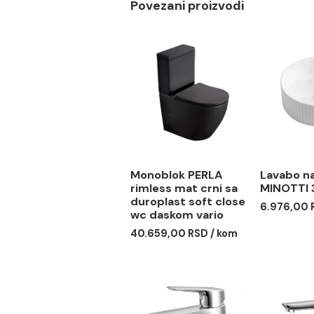
Nosivost: 160 kg
Sklopiva
Povezani proizvodi
Monoblok PERLA
Lav
rimless mat crni sa
MIN
duroplast soft close
6.97
wc daskom vario