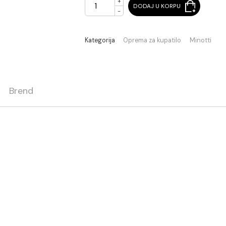
+
DODAJ U KORPU
-
Kategorija
Oprema za kupatil
ja
Brend
TTI
drveta
a
i
0 mm