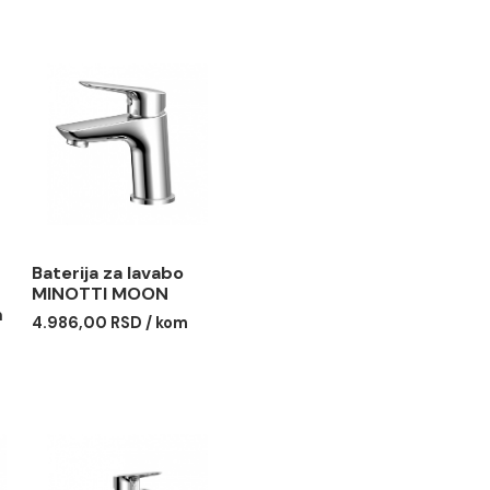
 za tuš
Baterija za lavabo
I MOON sa
MINOTTI MOON
 usponskim
4.986,00 RSD / kom
ruča O250