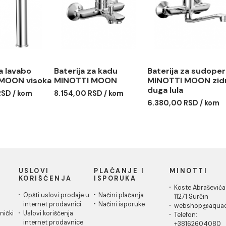
MUT-07
13.778,00 RSD / kom
16.124,0
rija za lavabo
Baterija za kadu
Baterija
OTTI MOON visoka
MINOTTI MOON
MINOTT
duga lul
31,00 RSD / kom
8.154,00 RSD / kom
6.380,00