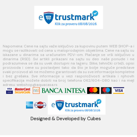
PLAĆANJE I ISPORUKA
Načini plaćanja
Načini isporuke
MINOTTI
Koste Abraševića 12,
11271 Surčin
webshop@aquacasa.rs
Telefon: +38162604080
PIB:101030622
MB: 17336118
Račun:160-6000001237490-60
PRATITE NAS