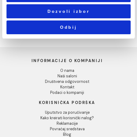
Statistika
Marketing
Pokaži detalje
Dozvoli sve
Sudopera Metalac
Sudopera Metalac
QUADRO 465x435 fi90
VENERA 510e fi90 inox
Dozvoli izbor
inox mat
mat
6.079,00 RSD / kom
Odbij