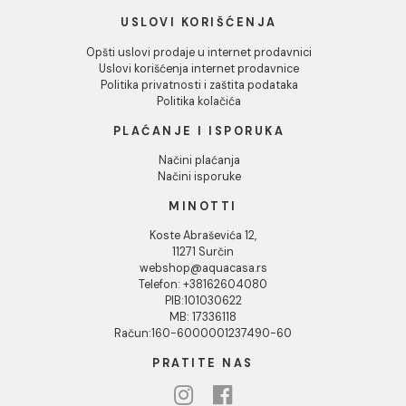
INFORMACIJE O KOMPANIJI
O nama
Naši saloni
Društvena odgovornost
Kontakt
Podaci o kompaniji
KORISNIČKA PODRŠKA
Uputstvo za poručivanje
Kako kreirati korisnički nalog?
Reklamacije
Povraćaj sredstava
Blog
USLOVI KORIŠĆENJA
Opšti uslovi prodaje u internet prodavnici
Uslovi korišćenja internet prodavnice
Politika privatnosti i zaštita podataka
Politika kolačića