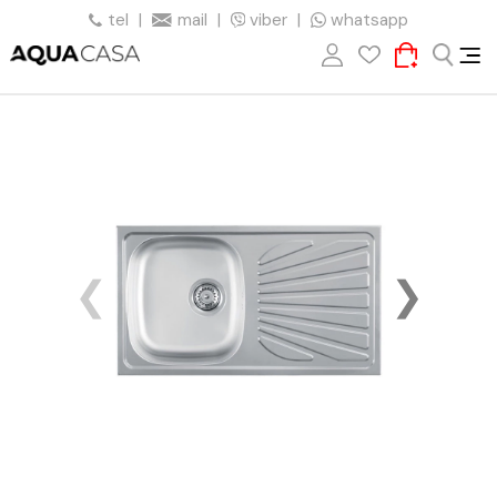
tel
|
mail
|
viber
|
whatsapp