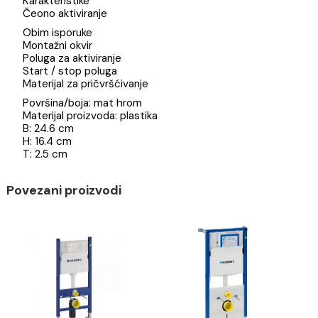
Geberit taster - start/stop ispiranje
Tehnički podaci
Sila aktiviranja < 20 N
Namene
Za aktiviranje ispiranja kod Geberit Delta ugradnih
vodokotlića
Karakteristike
Čeono aktiviranje
Obim isporuke
Montažni okvir
Poluga za aktiviranje
Start / stop poluga
Materijal za pričvršćivanje
Površina/boja: mat hrom
Materijal proizvoda: plastika
B: 24.6 cm
H: 16.4 cm
T: 2.5 cm
Povezani proizvodi