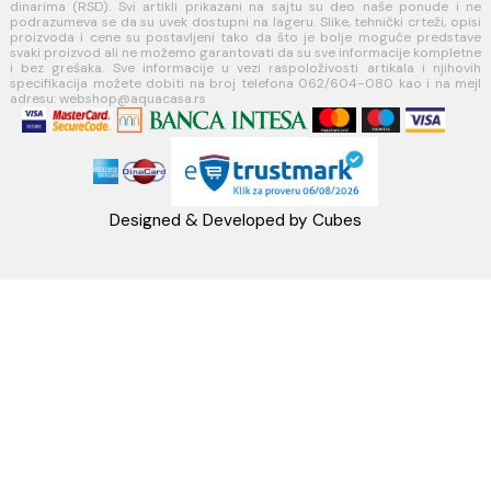
Koste Abraševića 12,
11271 Surčin
webshop@aquacasa.rs
Telefon: +38162604080
PIB:101030622
MB: 17336118
Račun:160-6000001237490-60
PRATITE NAS
Napomena: Cene na sajtu važe isključivo za kupovinu putem WEB SH
mogu se razlikovati od cena u maloprodajnim objektima. Cene na sa
iskazane u dinarima sa uračunatim PDV-om. Plaćanje se vrši isklju