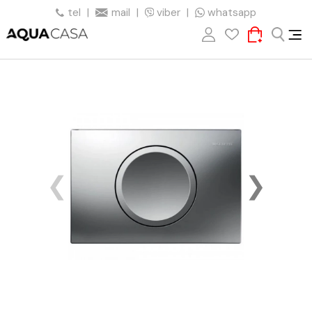
tel
|
mail
|
viber
|
whatsapp