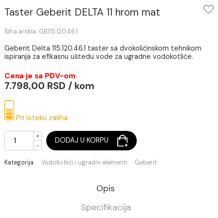
Taster Geberit DELTA 11 hrom mat
Šifra artikla: GB115.120.46.1
Geberit Delta 115.120.46.1 taster sa dvokoličinskom tehnikom
ispiranja za efikasnu uštedu vode za ugradne vodokotliće.
Cena je sa PDV-om
7.798,00 RSD / kom
Pri isteku zaliha
+
DODAJ U KORPU
-
Kategorija
Vodokotlići i ugradni elementi
Geberit