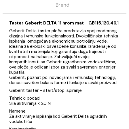
Opis
Specifikacija
Brend
Taster Geberit DELTA 11 hrom mat - GB115.120.46
Geberit Delta taster ploča predstavlja spoj moderno
dizajna i vrhunske funkcionalnosti. Dvokoličinska tehni
ispiranja omogućava ekonomičnu potrošnju vode,
idealna za ekološki osvešćene korisnike. Izrađena je o
kvalitetnih materijala koji garantuju dugotrajnost i
otpornost na habanje. Zahvaljujući svojoj
kompatibilnosti sa Geberit ugradbenim vodokotlićima
ova ploča je odličan izbor za svaki savremeni enterijer
kupatila.
Geberit, poznat po inovacijama i vrhunskoj tehnologiji
donosi savršen balans forme i funkcije u svaki proizvod