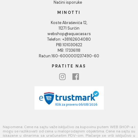
Kontakt
Podaci o kompaniji
KORISNIČKA PODRŠKA
Uputstvo za poručivanje
Kako kreirati korisnički nalog?
Reklamacije
Povraćaj sredstava
Blog
USLOVI KORIŠĆENJA
Opšti uslovi prodaje u internet prodavnici
Uslovi korišćenja internet prodavnice
Politika privatnosti i zaštita podataka
Politika kolačića
PLAĆANJE I ISPORUKA
Načini plaćanja
Načini isporuke
MINOTTI