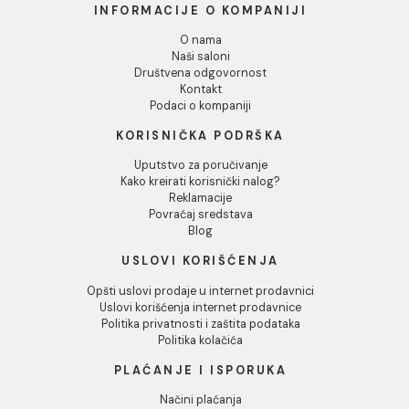
Taster Geberit DELTA 21
Taster Geberit DELTA 21
beli
hrom sjaj
5.562,00 RSD / kom
8.305,00 RSD / kom
INFORMACIJE O KOMPANIJI
O nama
Naši saloni
Društvena odgovornost