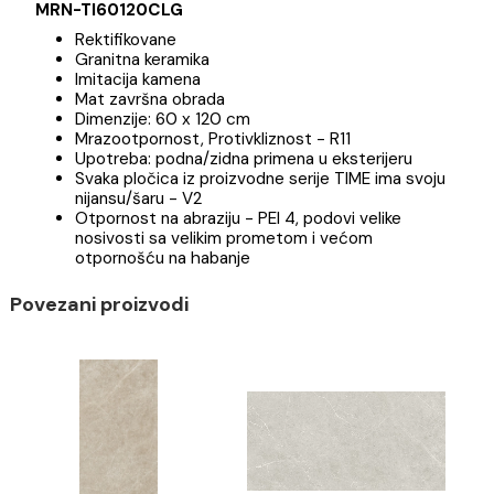
Specifikacija
Brend
Pločice TIME
MRN-TI60120CLG
Rektifikovane
Granitna keramika
Imitacija kamena
Mat završna obrada
Dimenzije: 60 x 120 cm
Mrazootpornost, Protivkliznost - R11
Upotreba: podna/zidna primena u eksterijeru
Svaka pločica iz proizvodne serije TIME ima svoj
nijansu/šaru - V2
Otpornost na abraziju - PEI 4, podovi velike
nosivosti sa velikim prometom i većom
otpornošću na habanje