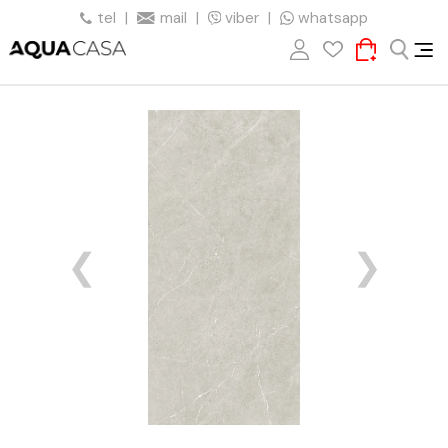
tel
|
mail
|
viber
|
whatsapp