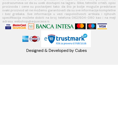
Koste Abraševića 12,
11271 Surčin
webshop@aquacasa.rs
Telefon: +38162604080
PIB:101030622
MB: 17336118
Račun:160-6000001237490-60
PRATITE NAS
Napomena: Cene na sajtu važe isključivo za kupovinu putem WEB SH
mogu se razlikovati od cena u maloprodajnim objektima. Cene na sa
iskazane u dinarima sa uračunatim PDV-om. Plaćanje se vrši isklju
dinarima (RSD). Svi artikli prikazani na sajtu su deo naše ponud