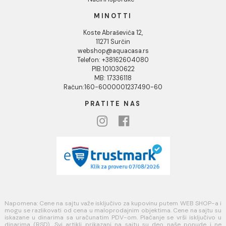
Podaci o kompaniji
KORISNIČKA PODRŠKA
Uputstvo za poručivanje
Kako kreirati korisnički nalog?
Reklamacije
Povraćaj sredstava
Blog
USLOVI KORIŠĆENJA
Opšti uslovi prodaje u internet prodavnici
Uslovi korišćenja internet prodavnice
Politika privatnosti i zaštita podataka
Politika kolačića
PLAĆANJE I ISPORUKA
Načini plaćanja
Načini isporuke
MINOTTI