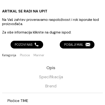
TIME cloud grip 60x120 rett D51 7
Pločice se kupuju isključivo na ceo paket
ARTIKAL SE RADI NA UPIT
Na Vaš zahtev proveravamo raspoloživost i rok isporuke 
proizvođača.
Za više informacija kliknite na dugme ispod:
POZOVI NAS
POŠALJI MAIL
Kategorija
Pločice
Mariner
Opis