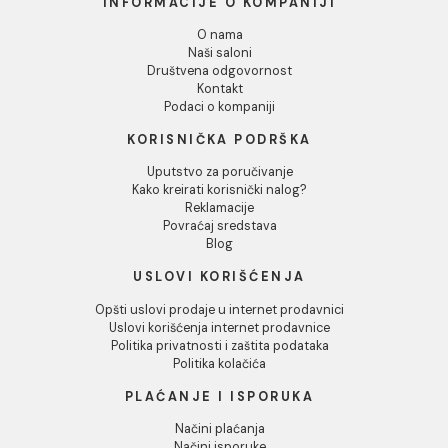
TIME fog 60x120 rett D46
TIME fog grip 60x120 ret
7
C49 7
3.629,00 RSD / m2
INFORMACIJE O KOMPANIJI
O nama
Naši saloni
Društvena odgovornost
Kontakt