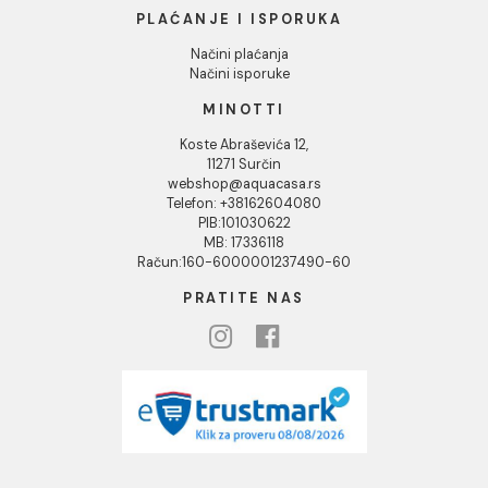
KORISNIČKA PODRŠKA
Uputstvo za poručivanje
Kako kreirati korisnički nalog?
Reklamacije
Povraćaj sredstava
Blog
USLOVI KORIŠĆENJA
Opšti uslovi prodaje u internet prodavnici
Uslovi korišćenja internet prodavnice
Politika privatnosti i zaštita podataka
Politika kolačića
PLAĆANJE I ISPORUKA
Načini plaćanja
Načini isporuke
MINOTTI
Koste Abraševića 12,