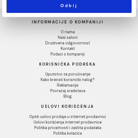
Marketing
Pokaži detalje
Baterija za kadu
Baterija za bide
HANSGROHE FOCUS
HANSGROHE LOGIS 100
Dozvoli sve
23.009,00 RSD / kom
18.469,00 RSD / kom
Dozvoli izbor
Odbij
INFORMACIJE O KOMPANIJI
O nama
Naši saloni
Društvena odgovornost
Kontakt
Podaci o kompaniji