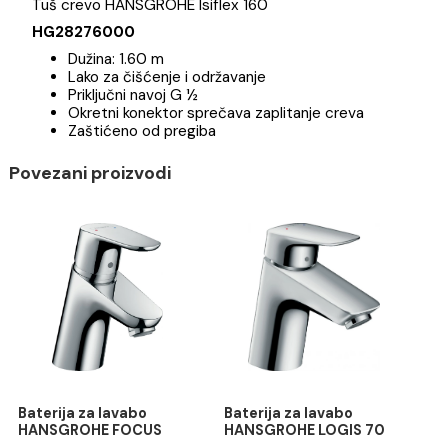
Brend
Tuš crevo HANSGROHE Isiflex 160
HG28276000
Dužina: 1.60 m
Lako za čišćenje i održavanje
Priključni navoj G ½
Okretni konektor sprečava zaplitanje creva
Zaštićeno od pregiba
Povezani proizvodi