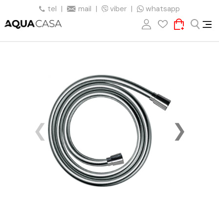
tel
|
mail
|
viber
|
whatsapp