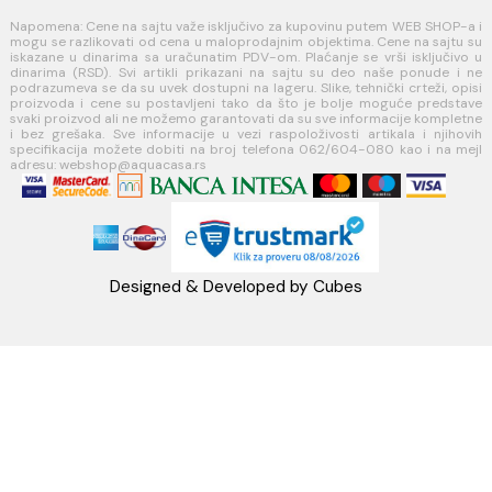
11271 Surčin
webshop@aquacasa.rs
Telefon: +38162604080
PIB:101030622
MB: 17336118
Račun:160-6000001237490-60
PRATITE NAS
Napomena: Cene na sajtu važe isključivo za kupovinu putem WEB SH
mogu se razlikovati od cena u maloprodajnim objektima. Cene na sa
iskazane u dinarima sa uračunatim PDV-om. Plaćanje se vrši isklju
dinarima (RSD). Svi artikli prikazani na sajtu su deo naše ponud
podrazumeva se da su uvek dostupni na lageru. Slike, tehnički crteži