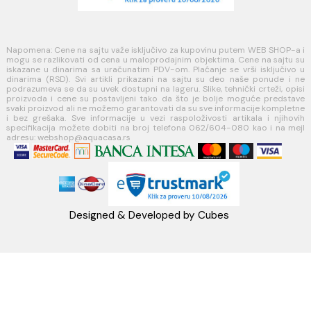
Načini plaćanja
Načini isporuke
MINOTTI
Koste Abraševića 12,
11271 Surčin
webshop@aquacasa.rs
Telefon: +38162604080
PIB:101030622
MB: 17336118
Račun:160-6000001237490-60
PRATITE NAS