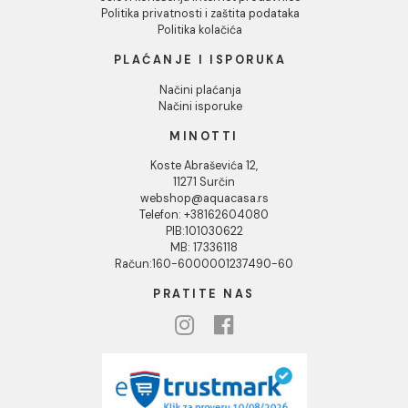
O nama
Naši saloni
Društvena odgovornost
Kontakt
Podaci o kompaniji
KORISNIČKA PODRŠKA
Uputstvo za poručivanje
Kako kreirati korisnički nalog?
Reklamacije
Povraćaj sredstava
Blog
USLOVI KORIŠĆENJA
Opšti uslovi prodaje u internet prodavnici
Uslovi korišćenja internet prodavnice
Politika privatnosti i zaštita podataka
Politika kolačića
PLAĆANJE I ISPORUKA