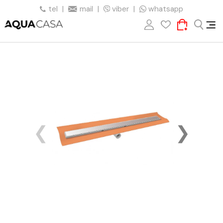
tel
|
mail
|
viber
|
whatsapp