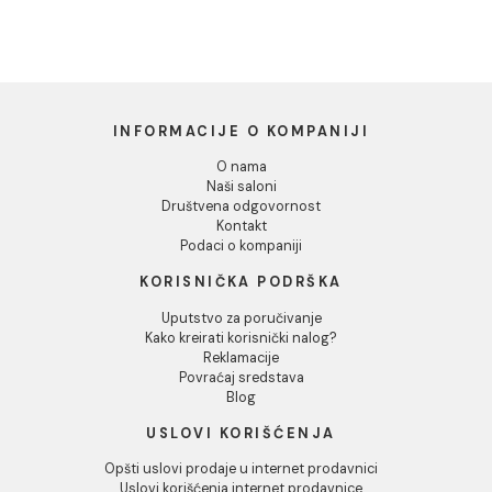
Dozvoli sve
Dozvoli izbor
Odbij
Tuš kanalica MESATEKNIK
Tuš kanalica MESATEKNI
QUADRO standard 500
QUADRO standard 500
sa izolacijom
3.393,00 RSD / kom
4.173,00 RSD / kom
INFORMACIJE O KOMPANIJI