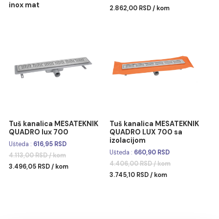
Sudopera Metalac
Tuš kanalica MESATEKNI
QUADRO 465x435 fi90
QUADRO lux 600
inox mat
2.862,00 RSD / kom
Tuš kanalica MESATEKNIK
Tuš kanalica MESATEKNI