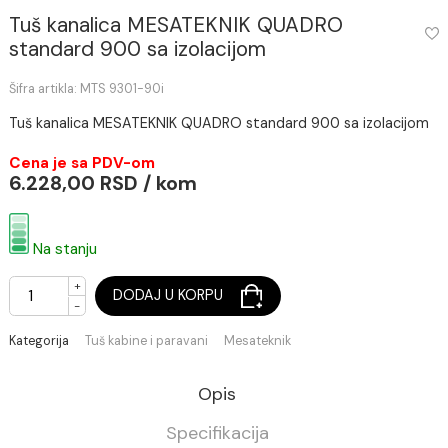
Tuš kanalica MESATEKNIK QUADRO
standard 900 sa izolacijom
Šifra artikla: MTS 9301-90i
Tuš kanalica MESATEKNIK QUADRO standard 900 sa izolac
Cena je sa PDV-om
6.228,00 RSD / kom
Na stanju
+
DODAJ U KORPU
-
Kategorija
Tuš kabine i paravani
Mesateknik