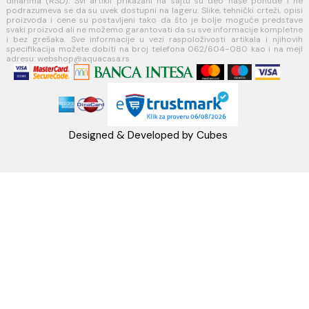
webshop@aquacasa.rs
Telefon: +38162604080
PIB:101030622
MB: 17336118
Račun:160-6000001237490-60
PRATITE NAS
Napomena: Cene na sajtu važe isključivo za kupovinu putem WEB SH
mogu se razlikovati od cena u maloprodajnim objektima. Cene na sa
iskazane u dinarima sa uračunatim PDV-om. Plaćanje se vrši isklju
dinarima (RSD). Svi artikli prikazani na sajtu su deo naše ponud
podrazumeva se da su uvek dostupni na lageru. Slike, tehnički crteži
proizvoda i cene su postavljeni tako da što je bolje moguće pre
svaki proizvod ali ne možemo garantovati da su sve informacije kom