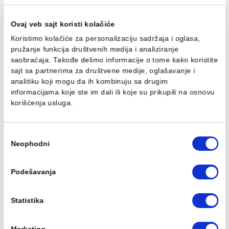
Baterija za tuš MINOTTI
Baterija za tuš MINOTTI
MOON sa komplet
MOON sa komplet
usponskim tušem. ruča
usponskim tušem. ruča
O250
O250 MUT-075
13.778,00 RSD / kom
16.124,00 RSD / kom
Ovaj veb sajt koristi kolačiće
Koristimo kolačiće za personalizaciju sadržaja i oglasa,
pružanje funkcija društvenih medija i analiziranje
saobraćaja. Takođe delimo informacije o tome kako koris
sajt sa partnerima za društvene medije, oglašavanje i
Baterija za lavabo
Baterija za lavabo
analitiku koji mogu da ih kombinuju sa drugim
MINOTTI MOON
MINOTTI MOON povišen
informacijama koje ste im dali ili koje su prikupili na osn
4.986,00 RSD / kom
5.449,00 RSD / kom
korišćenja usluga.