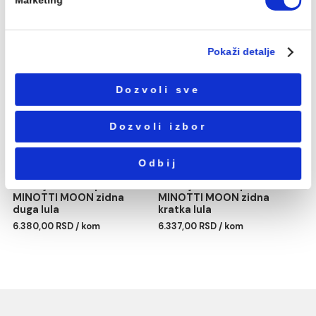
Избор
Neophodni
сагласности
Podešavanja
Statistika
Baterija za lavabo
Baterija za kadu MINOTT
Marketing
MINOTTI MOON visoka
MOON
10.131,00 RSD / kom
8.154,00 RSD / kom
Pokaži detalje
Dozvoli sve