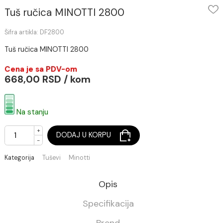
Tuš ručica MINOTTI 2800
Šifra artikla: DF2800
Tuš ručica MINOTTI 2800
Cena je sa PDV-om
668,00 RSD / kom
Na stanju
+
DODAJ U KORPU
-
Kategorija
Tuševi
Minotti