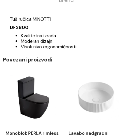
Opis
Specifikacija
Brend
Tuš ručica MINOTTI
DF2800
Kvalitetna izrada
Moderan dizajn
Visok nivo ergonomičnosti
Povezani proizvodi