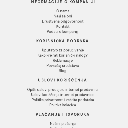
Dozvoli izbor
Odbij
Baterija za sudoperu
Baterija za sudoperu
MINOTTI MOON zidna
MINOTTI MOON zidna
duga lula
kratka lula
6.380,00 RSD / kom
6.337,00 RSD / kom
INFORMACIJE O KOMPANIJI
O nama
Naši saloni
Društvena odgovornost
Kontakt
Podaci o kompaniji