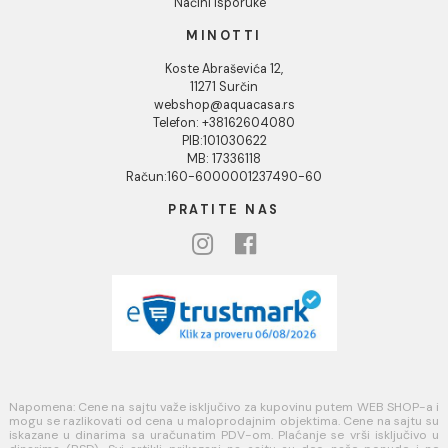
KORISNIČKA PODRŠKA
Uputstvo za poručivanje
Kako kreirati korisnički nalog?
Reklamacije
Povraćaj sredstava
Blog
USLOVI KORIŠĆENJA
Opšti uslovi prodaje u internet prodavnici
Uslovi korišćenja internet prodavnice
Politika privatnosti i zaštita podataka
Politika kolačića
PLAĆANJE I ISPORUKA
Načini plaćanja
Načini isporuke
MINOTTI
Koste Abraševića 12,
11271 Surčin