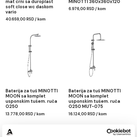
Monoblok PERLA rimless
Lavabo nadgradni
mat crni sa duroplast
MINOTTI 360x360x120
soft close wc daskom
6.976,00 RSD / kom
vario
40.659,00 RSD / kom