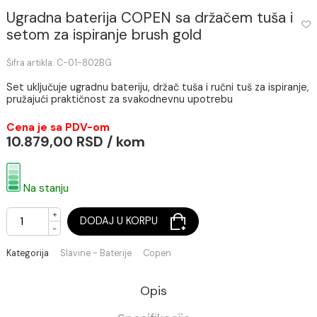
Ugradna baterija COPEN sa držačem tuša
setom za ispiranje brush gold
Šifra artikla: C-01-802BG
Set uključuje ugradnu bateriju, držač tuša i ručni tuš za ispi
pružajući praktičnost za svakodnevnu upotrebu
Cena je sa PDV-om
10.879,00 RSD / kom
Na stanju
+
DODAJ U KORPU
-
Kategorija
Slavine - Baterije
Copen