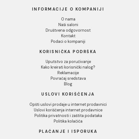
Stakleni lavabo COPEN
Stakleni lavabo COPEN
nadgradni fi400x125mm
nadgradni fi400x125m
crni
belo dno
17.671,00 RSD / kom
17.671,00 RSD / kom
INFORMACIJE O KOMPANIJI
O nama
Naši saloni