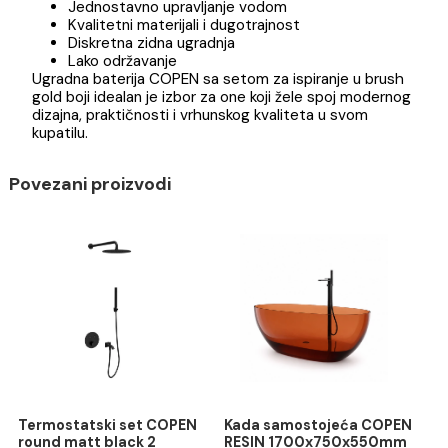
enterijere kupatila.
Karakteristike:
Brend: COPEN
Tip: Ugradna baterija sa setom za ispiranje
Završna obrada: Brushed gold
Moderan minimalistički dizajn
Jednostavno upravljanje vodom
Kvalitetni materijali i dugotrajnost
Diskretna zidna ugradnja
Lako održavanje
Ugradna baterija COPEN sa setom za ispiranje u brus
gold boji idealan je izbor za one koji žele spoj modern
dizajna, praktičnosti i vrhunskog kvaliteta u svom
kupatilu.
Povezani proizvodi