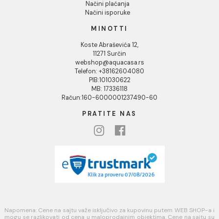
Društvena odgovornost
Kontakt
Podaci o kompaniji
KORISNIČKA PODRŠKA
Uputstvo za poručivanje
Kako kreirati korisnički nalog?
Reklamacije
Povraćaj sredstava
Blog
USLOVI KORIŠĆENJA
Opšti uslovi prodaje u internet prodavnici
Uslovi korišćenja internet prodavnice
Politika privatnosti i zaštita podataka
Politika kolačića
PLAĆANJE I ISPORUKA
Načini plaćanja
Načini isporuke