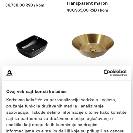
Termostatski set COPEN
Kada samostojeća COP
round matt black 2
RESIN 1700x750x550m
transparent maron
36.738,00 RSD / kom
480.965,00 RSD / kom