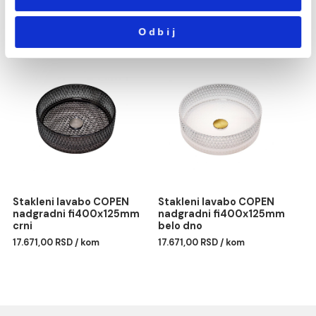
43.534,00 RSD / kom
Statistika
Marketing
Pokaži detalje
Dozvoli sve
Metalni lavabo COPEN
Stakleni lavabo COPEN
nadgradni
nadgradni fi400x125m
Dozvoli izbor
555x380x125mm
zlatno dno
gunmetal
17.671,00 RSD / kom
Odbij
45.130,00 RSD / kom