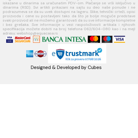
MINOTTI
Koste Abraševića 12,
11271 Surčin
webshop@aquacasa.rs
Telefon: +38162604080
PIB:101030622
MB: 17336118
Račun:160-6000001237490-60
PRATITE NAS
Napomena: Cene na sajtu važe isključivo za kupovinu putem WEB SH
mogu se razlikovati od cena u maloprodajnim objektima. Cene na sa