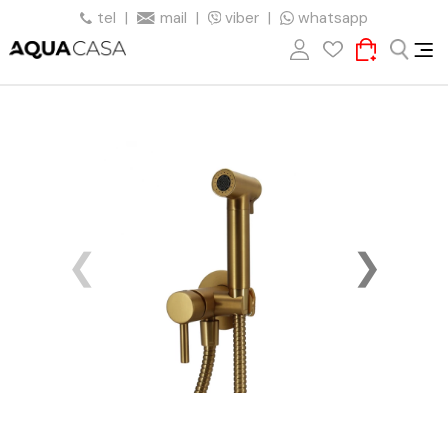
tel
|
mail
|
viber
|
whatsapp