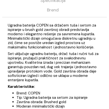
Opis
Specifikacija
Brend
Ugradna baterija COPEN sa držačem tuša i setom za
ispiranje u brush gold završnoj obradi predstavlja
moderno i elegantno rešenje za savremena kupatila.
Minimalistički dizajn omogućava diskretnu ugradnju u
zid, čime se postiže uredan izgled prostora uz
maksimalnu funkcionalnost i jednostavno korišćenje.
Set uključuje ugradnu bateriju, držač tuša i ručni tuš z
ispiranje, pružajući praktičnost za svakodnevnu
upotrebu. Kvalitetna izrada i precizan mehanizam
garantuju pouzdan rad, dug vek trajanja i jednostavno
upravljanje protokom vode. Gold završna obrada daje
sofisticiran izgled i odlično se uklapa u moderne