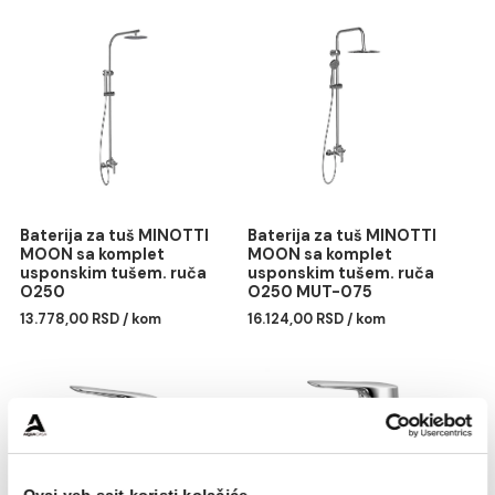
Monoblok PERLA rimless
Lavabo nadgradni
mat crni sa duroplast
MINOTTI 360x360x120
soft close wc daskom
6.976,00 RSD / kom
vario
40.659,00 RSD / kom
Baterija za tuš MINOTTI
Baterija za tuš MINOTTI
MOON sa komplet
MOON sa komplet
usponskim tušem. ruča
usponskim tušem. ruča
O250
O250 MUT-075