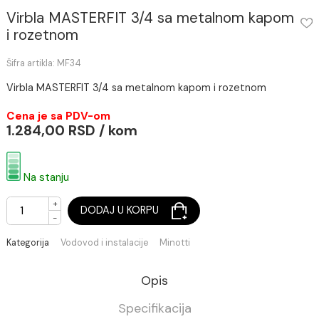
Virbla MASTERFIT 3/4 sa metalnom kapo
i rozetnom
Šifra artikla: MF34
Virbla MASTERFIT 3/4 sa metalnom kapom i rozetnom
Cena je sa PDV-om
1.284,00 RSD / kom
Na stanju
+
DODAJ U KORPU
-
Kategorija
Vodovod i instalacije
Minotti