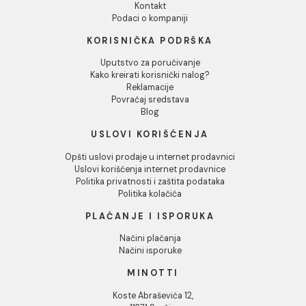
Odbij
MINOTTI MOON zidna
MINOTTI MOON zidna
duga lula
kratka lula
6.380,00 RSD / kom
6.337,00 RSD / kom
INFORMACIJE O KOMPANIJI
O nama
Naši saloni
Društvena odgovornost
Kontakt
Podaci o kompaniji
KORISNIČKA PODRŠKA
Uputstvo za poručivanje
Kako kreirati korisnički nalog?
Reklamacije