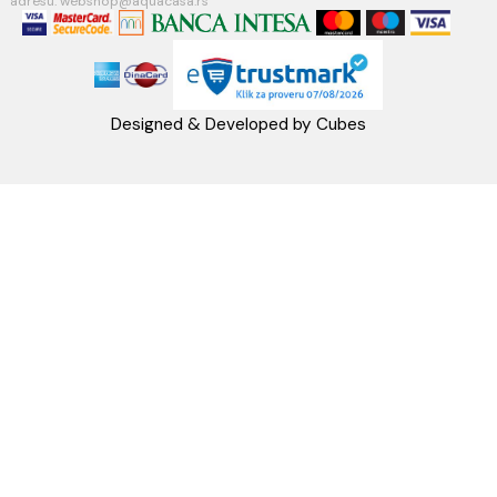
Račun:160-6000001237490-60
PRATITE NAS
Napomena: Cene na sajtu važe isključivo za kupovinu putem WEB SH
mogu se razlikovati od cena u maloprodajnim objektima. Cene na sa
iskazane u dinarima sa uračunatim PDV-om. Plaćanje se vrši isklju
dinarima (RSD). Svi artikli prikazani na sajtu su deo naše ponud
podrazumeva se da su uvek dostupni na lageru. Slike, tehnički crteži
proizvoda i cene su postavljeni tako da što je bolje moguće pre
svaki proizvod ali ne možemo garantovati da su sve informacije kom
i bez grešaka. Sve informacije u vezi raspoloživosti artikala i nj
specifikacija možete dobiti na broj telefona 062/604-080 kao i n
adresu: webshop@aquacasa.rs