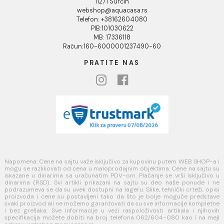
Povraćaj sredstava
Blog
USLOVI KORIŠĆENJA
Opšti uslovi prodaje u internet prodavnici
Uslovi korišćenja internet prodavnice
Politika privatnosti i zaštita podataka
Politika kolačića
PLAĆANJE I ISPORUKA
Načini plaćanja
Načini isporuke
MINOTTI
Koste Abraševića 12,
11271 Surčin
webshop@aquacasa.rs
Telefon: +38162604080
PIB:101030622
MB: 17336118