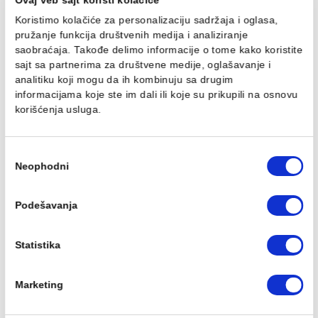
13.778,00 RSD / kom
16.124,00 RSD / kom
Ovaj veb sajt koristi kolačiće
Koristimo kolačiće za personalizaciju sadržaja i oglasa,
pružanje funkcija društvenih medija i analiziranje
saobraćaja. Takođe delimo informacije o tome kako koris
Baterija za lavabo
Baterija za lavabo
MINOTTI MOON
MINOTTI MOON povišen
sajt sa partnerima za društvene medije, oglašavanje i
analitiku koji mogu da ih kombinuju sa drugim
4.986,00 RSD / kom
5.449,00 RSD / kom
informacijama koje ste im dali ili koje su prikupili na osn
korišćenja usluga.
Избор