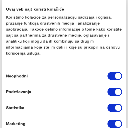
Baterija za tuš MINOTTI
Baterija za tuš MINOTTI
MOON sa komplet
MOON sa komplet
usponskim tušem. ruča
usponskim tušem. ruča
O250
O250 MUT-075
13.778,00 RSD / kom
16.124,00 RSD / kom
Ovaj veb sajt koristi kolačiće
Koristimo kolačiće za personalizaciju sadržaja i oglasa,
pružanje funkcija društvenih medija i analiziranje
saobraćaja. Takođe delimo informacije o tome kako koris
sajt sa partnerima za društvene medije, oglašavanje i
Baterija za lavabo
Baterija za lavabo
analitiku koji mogu da ih kombinuju sa drugim
MINOTTI MOON
MINOTTI MOON povišen
informacijama koje ste im dali ili koje su prikupili na osn
4.986,00 RSD / kom
5.449,00 RSD / kom
korišćenja usluga.