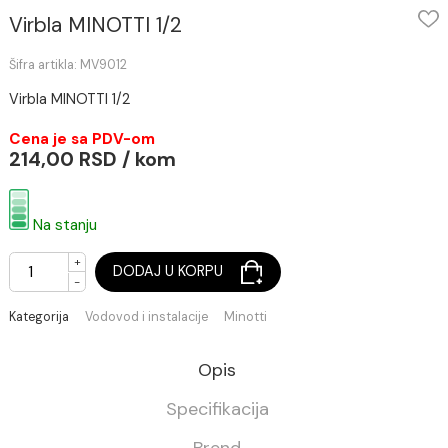
Virbla MINOTTI 1/2
Šifra artikla: MV9012
Virbla MINOTTI 1/2
Cena je sa PDV-om
214,00 RSD / kom
Na stanju
+
DODAJ U KORPU
-
Kategorija
Vodovod i instalacije
Minotti