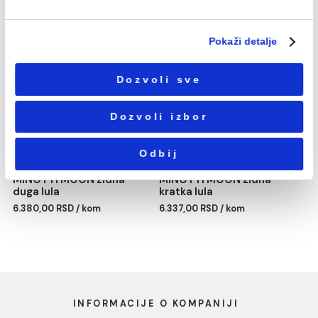
Избор
Neophodni
сагласности
Podešavanja
Statistika
Baterija za lavabo
Baterija za kadu MINOTT
MINOTTI MOON visoka
MOON
Marketing
10.131,00 RSD / kom
8.154,00 RSD / kom
Pokaži detalje
Dozvoli sve
Dozvoli izbor