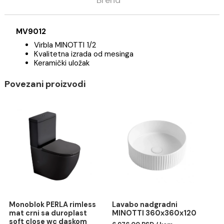
Opis
Specifikacija
Brend
MV9012
Virbla MINOTTI 1/2
Kvalitetna izrada od mesinga
Keramički uložak
Povezani proizvodi