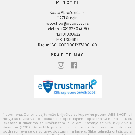
Uputstvo za poručivanje
Kako kreirati korisnički nalog?
Reklamacije
Povraćaj sredstava
Blog
USLOVI KORIŠĆENJA
Opšti uslovi prodaje u internet prodavnici
Uslovi korišćenja internet prodavnice
Politika privatnosti i zaštita podataka
Politika kolačića
PLAĆANJE I ISPORUKA
Načini plaćanja
Načini isporuke
MINOTTI
Koste Abraševića 12,
11271 Surčin
webshop@aquacasa.rs