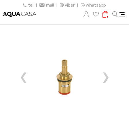
tel
|
mail
|
viber
|
whatsapp