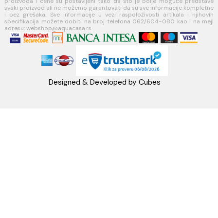
Telefon: +38162604080
PIB:101030622
MB: 17336118
Račun:160-6000001237490-60
PRATITE NAS
Napomena: Cene na sajtu važe isključivo za kupovinu putem WEB SH
mogu se razlikovati od cena u maloprodajnim objektima. Cene na sa
iskazane u dinarima sa uračunatim PDV-om. Plaćanje se vrši isklju
dinarima (RSD). Svi artikli prikazani na sajtu su deo naše ponud
podrazumeva se da su uvek dostupni na lageru. Slike, tehnički crteži
proizvoda i cene su postavljeni tako da što je bolje moguće pre
svaki proizvod ali ne možemo garantovati da su sve informacije kom
i bez grešaka. Sve informacije u vezi raspoloživosti artikala i nj
specifikacija možete dobiti na broj telefona 062/604-080 kao i n