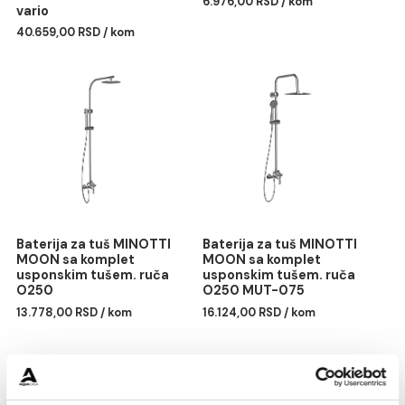
Monoblok PERLA rimless
Lavabo nadgradni
mat crni sa duroplast
MINOTTI 360x360x120
soft close wc daskom
6.976,00 RSD / kom
vario
40.659,00 RSD / kom