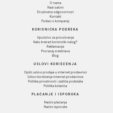
Odbij
Baterija za sudoperu
Baterija za sudoperu
MINOTTI MOON zidna
MINOTTI MOON zidna
duga lula
kratka lula
6.380,00 RSD / kom
6.337,00 RSD / kom
INFORMACIJE O KOMPANIJI
O nama
Naši saloni
Društvena odgovornost
Kontakt
Podaci o kompaniji
KORISNIČKA PODRŠKA