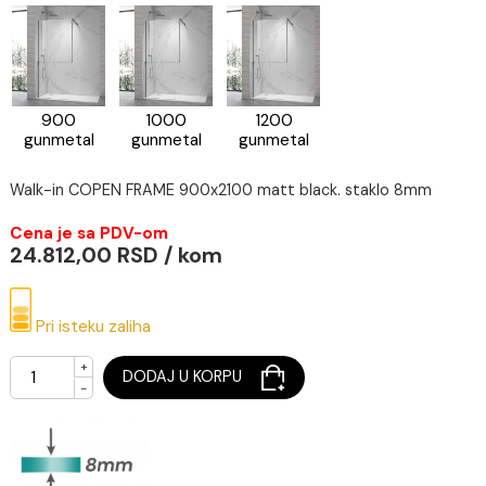
1200 matt
900
1000
1200
black
brushed
brushed
brushed
gold
gold
gold
900
1000
1200
gunmetal
gunmetal
gunmetal
Walk-in COPEN FRAME 900x2100 matt black. staklo 8mm
Cena je sa PDV-om
24.812,00 RSD / kom
Pri isteku zaliha