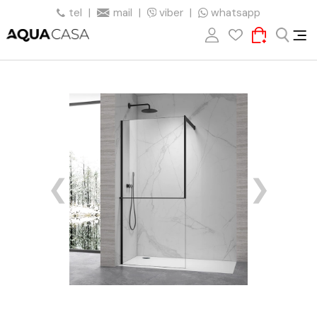
tel
|
mail
|
viber
|
whatsapp