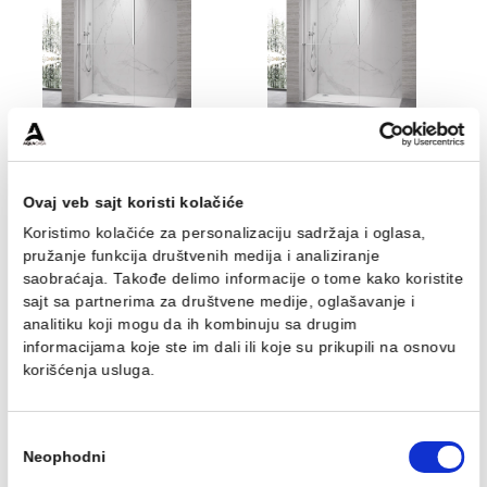
Pogodan za savremena kupatila svih veličina
COPEN FRAME walk-in paravan predstavlja spoj
funkcionalnosti, izdržljivosti i modernog dizajna, ideala
za kreiranje elegantnog i praktičnog tuš prostora.
Povezani proizvodi
Walk-in COPEN FRAME
Walk-in COPEN FRAME
900x2100 chrome. staklo
1000x2100 chrome.