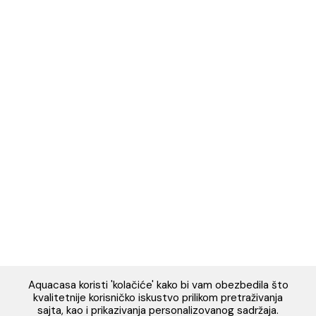
Napomena: Cene na sajtu važe isključivo za kupovinu putem WEB SH
mogu se razlikovati od cena u maloprodajnim objektima. Cene na sa
iskazane u dinarima sa uračunatim PDV-om. Plaćanje se vrši isklju
dinarima (RSD). Svi artikli prikazani na sajtu su deo naše ponud
podrazumeva se da su uvek dostupni na lageru. Slike, tehnički crteži
proizvoda i cene su postavljeni tako da što je bolje moguće pre
svaki proizvod ali ne možemo garantovati da su sve informacije kom
i bez grešaka. Sve informacije u vezi raspoloživosti artikala i nj
specifikacija možete dobiti na broj telefona 062/604-080 kao i n
adresu: webshop@aquacasa.rs
Designed & Developed by Cubes