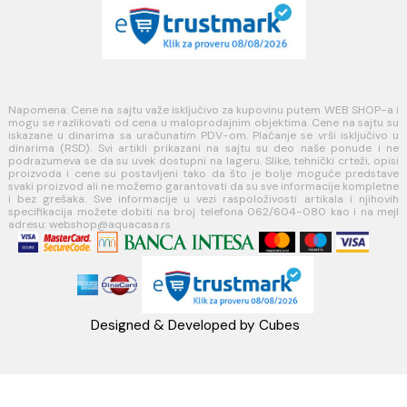
Opšti uslovi prodaje u internet prodavnici
Uslovi korišćenja internet prodavnice
Politika privatnosti i zaštita podataka
Politika kolačića
PLAĆANJE I ISPORUKA
Načini plaćanja
Načini isporuke
MINOTTI
Koste Abraševića 12,
11271 Surčin
webshop@aquacasa.rs
Telefon: +38162604080
PIB:101030622
MB: 17336118
Račun:160-6000001237490-60
PRATITE NAS