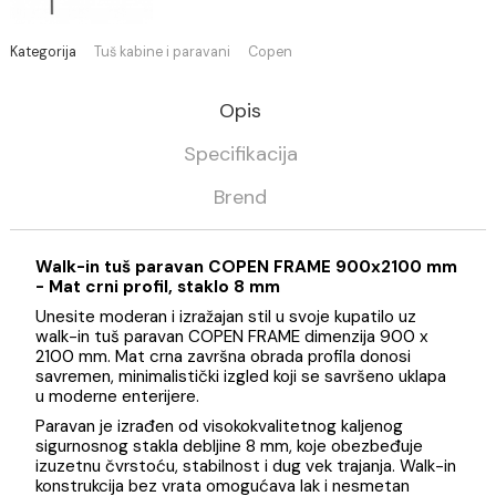
+
DODAJ U KORPU
-
Kategorija
Tuš kabine i paravani
Copen
Opis
Specifikacija
Brend
Walk-in tuš paravan COPEN FRAME 900x2100 
- Mat crni profil, staklo 8 mm