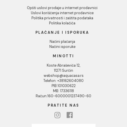
INFORMACIJE O KOMPANIJI
O nama
Naši saloni
Društvena odgovornost
Kontakt
Podaci o kompaniji
KORISNIČKA PODRŠKA
Uputstvo za poručivanje
Kako kreirati korisnički nalog?
Reklamacije
Povraćaj sredstava
Blog
USLOVI KORIŠĆENJA