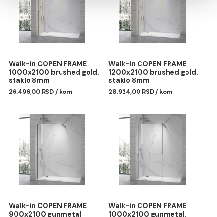
Marketing
Pokaži detalje
Dozvoli sve
Walk-in COPEN FRAME
Walk-in COPEN FRAME
1200x2100 matt black.
900x2100 brushed gold
Dozvoli izbor
staklo 8mm
staklo 8mm
28.457,00 RSD / kom
25.279,00 RSD / kom
Odbij