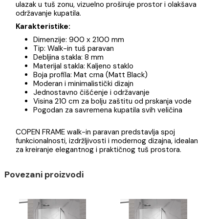
Unesite moderan i izražajan stil u svoje kupatilo uz
walk-in tuš paravan COPEN FRAME dimenzija 900 x
2100 mm. Mat crna završna obrada profila donosi
savremen, minimalistički izgled koji se savršeno uklap
u moderne enterijere.
Paravan je izrađen od visokokvalitetnog kaljenog
sigurnosnog stakla debljine 8 mm, koje obezbeđuje
izuzetnu čvrstoću, stabilnost i dug vek trajanja. Walk-
konstrukcija bez vrata omogućava lak i nesmetan
ulazak u tuš zonu, vizuelno proširuje prostor i olakšava
održavanje kupatila.
Karakteristike:
Dimenzije: 900 x 2100 mm
Tip: Walk-in tuš paravan
Debljina stakla: 8 mm
Materijal stakla: Kaljeno staklo
Boja profila: Mat crna (Matt Black)
Moderan i minimalistički dizajn
Jednostavno čišćenje i održavanje
Visina 210 cm za bolju zaštitu od prskanja vode