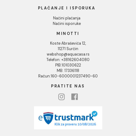
Podaci o kompaniji
KORISNIČKA PODRŠKA
Uputstvo za poručivanje
Kako kreirati korisnički nalog?
Reklamacije
Povraćaj sredstava
Blog
USLOVI KORIŠĆENJA
Opšti uslovi prodaje u internet prodavnici
Uslovi korišćenja internet prodavnice
Politika privatnosti i zaštita podataka
Politika kolačića
PLAĆANJE I ISPORUKA
Načini plaćanja
Načini isporuke
MINOTTI