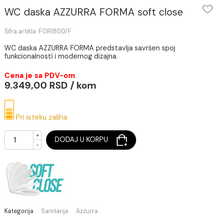
WC daska AZZURRA FORMA soft close
Šifra artikla: FOR1800/F
WC daska AZZURRA FORMA predstavlja savršen spoj
funkcionalnosti i modernog dizajna.
Cena je sa PDV-om
9.349,00 RSD / kom
Pri isteku zaliha
+
DODAJ U KORPU
-