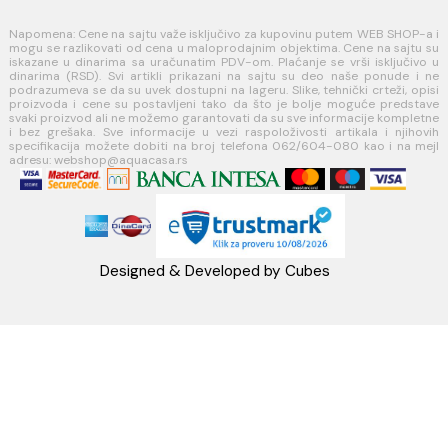
Koste Abraševića 12,
11271 Surčin
webshop@aquacasa.rs
Telefon: +38162604080
PIB:101030622
MB: 17336118
Račun:160-6000001237490-60
PRATITE NAS
Napomena: Cene na sajtu važe isključivo za kupovinu putem WEB SH
mogu se razlikovati od cena u maloprodajnim objektima. Cene na sa
iskazane u dinarima sa uračunatim PDV-om. Plaćanje se vrši isklju
dinarima (RSD). Svi artikli prikazani na sajtu su deo naše ponud
podrazumeva se da su uvek dostupni na lageru. Slike, tehnički crteži