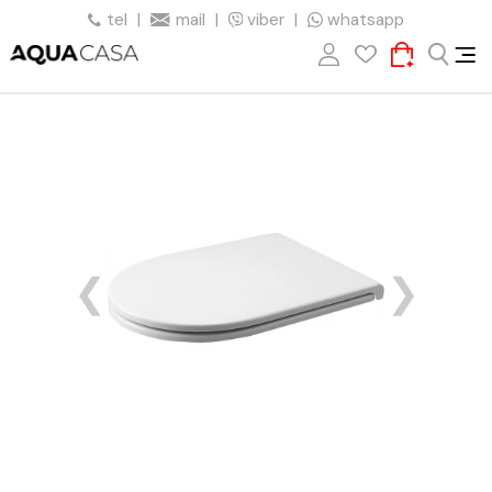
tel
|
mail
|
viber
|
whatsapp