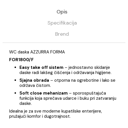
Kategorija
Sanitarija
Azzurra
Opis
Specifikacija
Brend
WC daska AZZURRA FORMA
FOR1800/F
Easy take off sistem
– jednostavno skidanje
daske radi lakšeg čišćenja i održavanja higijene.
Sjajna obrada
– otporna na ogrebotine i lako s
održava čistom.