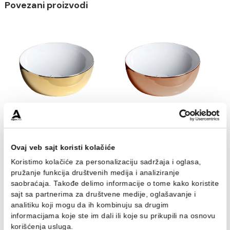
Soft close mehanizam
– sporospuštajuća
funkcija koja sprečava udarce i buku pri zatvaranj
daske.
Idealna je za sve moderne kupatilske enterijere,
pružajući komfor i dugotrajnost.
Povezani proizvodi
Lavabo AZZURRA CIRCLE
Lavabo AZZURRA CIRCLE
40cm gold
40cm rose gold