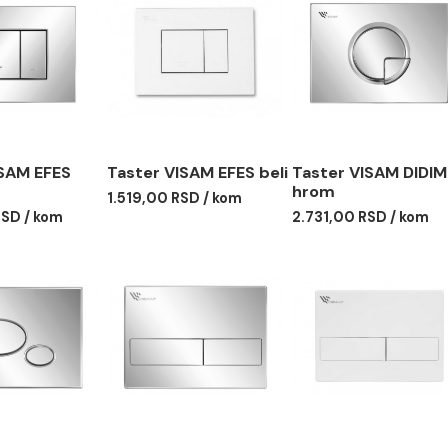
ter VISAM EFES
Taster VISAM EFES beli
Taster 
m
hrom
1.519,00 RSD / kom
2,00 RSD / kom
2.731,00