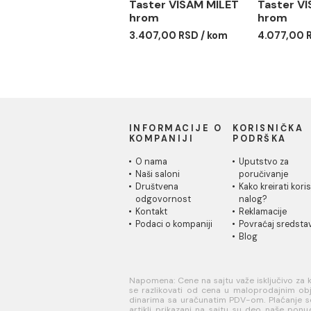
Taster VISAM MILET
Tas
hrom
hro
3.407,00 RSD / kom
4.07
INFORMACIJE O
KORISN
KOMPANIJI
PODRŠK
O nama
Uputstvo
Naši saloni
poručivan