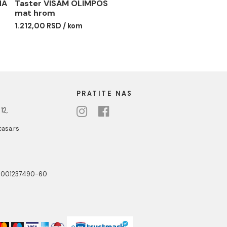
VISAM KARINA
Taster VISAM OLIMPOS
mat hrom
 RSD / kom
1.212,00 RSD / kom
NOTTI
PRATITE NAS
ste Abraševića 12,
271 Surčin
ebshop@aquacasa.rs