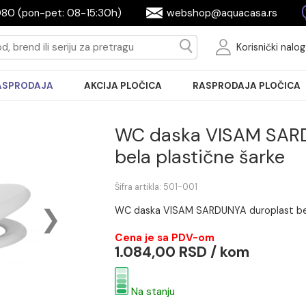
2604080 (pon-pet: 08-15:30h)
webshop@aquac
Ko
RASPRODAJA
AKCIJA PLOČICA
RASPRODA
WC daska VIS
bela plastične 
Šifra artikla: 501-001
WC daska VISAM SARDUNYA d
Cena je sa PDV-om
1.084,00 RSD / ko