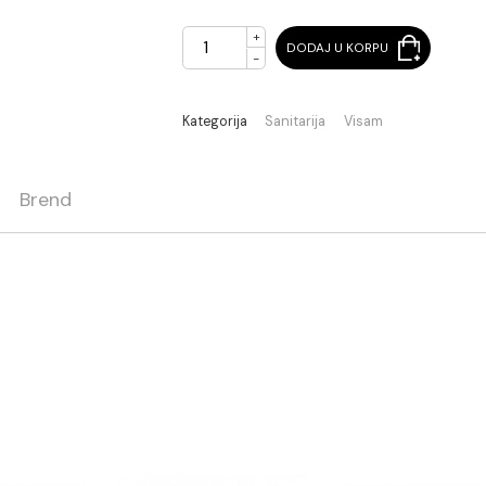
Na stanju
+
DODAJ U KORPU
-
Kategorija
Sanitarija
Visam
ja
Brend
YA
2 mm