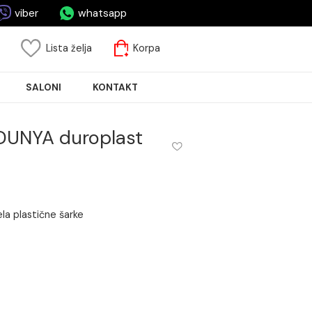
asa.rs
viber
whatsapp
risnički nalog
Lista želja
Korpa
JA PLOČICA
SALONI
KONTAKT
AM SARDUNYA duroplast
šarke
uroplast bela plastične šarke
m