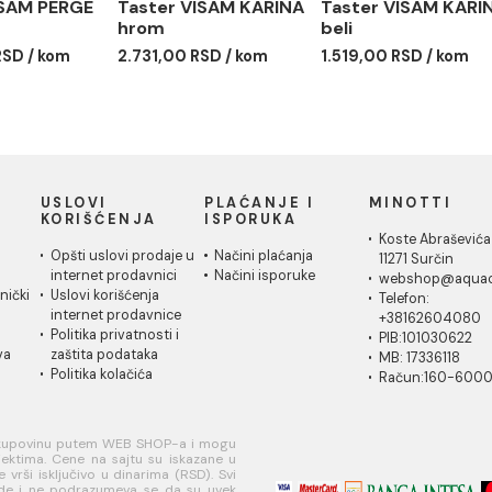
ter VISAM PERGE
Taster VISAM KARINA
Taster 
m
hrom
beli
7,00 RSD / kom
2.731,00 RSD / kom
1.519,00
IČKA
USLOVI
PLAĆANJE I
MI
A
KORIŠĆENJA
ISPORUKA
Ko
 za
Opšti uslovi prodaje u
Načini plaćanja
11
je
internet prodavnici
Načini isporuke
w