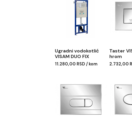
Povezani proizvodi
Ugradni vodokotlić
Tas
VISAM DUO FIX
hro
11.280,00 RSD / kom
2.73