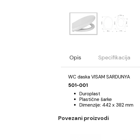
Opis
Specifikaci
WC daska VISAM SARDUN
501-001
Duroplast
Plastične šarke
Dimenzije: 442 x 38