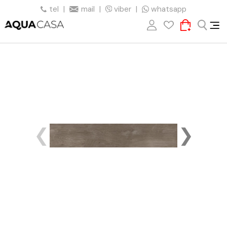
tel
|
mail
|
viber
|
whatsapp