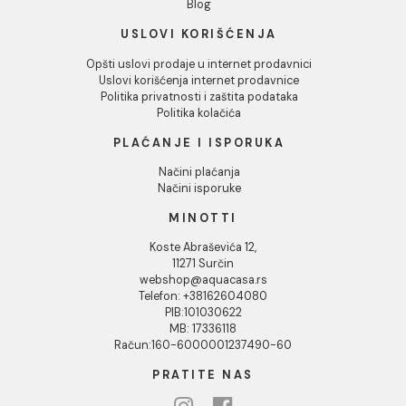
INFORMACIJE O KOMPANIJI
O nama
Naši saloni
Društvena odgovornost
Kontakt
Podaci o kompaniji
KORISNIČKA PODRŠKA
Uputstvo za poručivanje
Kako kreirati korisnički nalog?
Reklamacije
Povraćaj sredstava
Blog
USLOVI KORIŠĆENJA
Opšti uslovi prodaje u internet prodavnici
Uslovi korišćenja internet prodavnice
Politika privatnosti i zaštita podataka
Politika kolačića