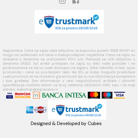
PLAĆANJE I ISPORUKA
Načini plaćanja
Načini isporuke
MINOTTI
Koste Abraševića 12,
11271 Surčin
webshop@aquacasa.rs
Telefon: +38162604080
PIB:101030622
MB: 17336118
Račun:160-6000001237490-60
PRATITE NAS