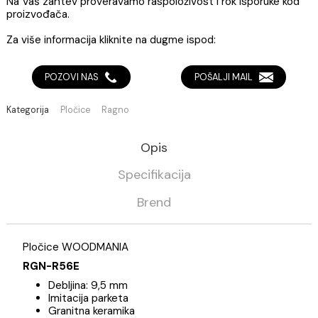
ARTIKAL SE RADI NA UPIT
Na Vaš zahtev proveravamo raspoloživost i rok isporuke 
proizvođača.
Za više informacija kliknite na dugme ispod:
POZOVI NAS
POŠALJI MAIL
Kategorija
Pločice
Ragno
Opis
Specifikacija
Brend