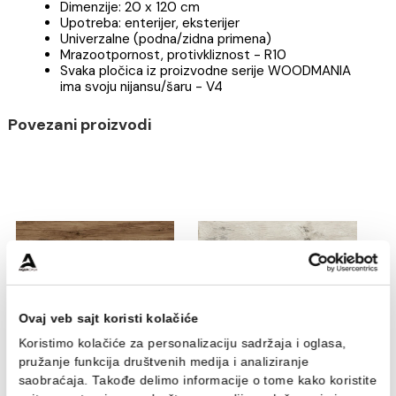
Pločice WOODMANIA
RGN-R56E
Debljina: 9,5 mm
Imitacija parketa
Granitna keramika
Dimenzije: 20 x 120 cm
Upotreba: enterijer, eksterijer
Univerzalne (podna/zidna primena)
Mrazootpornost, protivkliznost - R10
Svaka pločica iz proizvodne serije WOODMANIA
ima svoju nijansu/šaru - V4
Povezani proizvodi