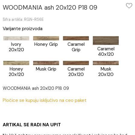
WOODMANIA ash 20x120 P18 09
Šifra artikla: RGN-R56E
Varijante proizvoda
Caramel
Ivory
Honey Grip
Caramel
Grip
20x120
40x120
Caramel
Musk Grip
Musk
Honey
20x120
20x120
20x120
WOODMANIA ash 20x120 P18 09
Pločice se kupuju isključivo na ceo paket