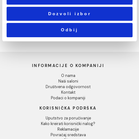
20x120 P15 0
caramel 20x120 P11 1
4.162,00 RSD / m2
Statistika
Marketing
Pokaži detalje
Dozvoli sve
WOODMANIA grip musk
WOODMANIA honey
Dozvoli izbor
20x120 M20 1
20x120 P54 2
3.794,00 RSD / m2
Odbij