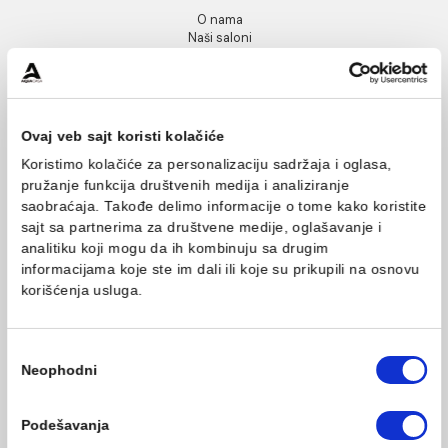
INFORMACIJE O KOMPANIJI
O nama
Naši saloni
Društvena odgovornost
Kontakt
Podaci o kompaniji
KORISNIČKA PODRŠKA
Ovaj veb sajt koristi kolačiće
Uputstvo za poručivanje
Koristimo kolačiće za personalizaciju sadržaja i oglasa,
Kako kreirati korisnički nalog?
pružanje funkcija društvenih medija i analiziranje
Reklamacije
saobraćaja. Takođe delimo informacije o tome kako koris
Povraćaj sredstava
sajt sa partnerima za društvene medije, oglašavanje i
Blog
analitiku koji mogu da ih kombinuju sa drugim
USLOVI KORIŠĆENJA
informacijama koje ste im dali ili koje su prikupili na osn
korišćenja usluga.
Opšti uslovi prodaje u internet prodavnici
Uslovi korišćenja internet prodavnice
Politika privatnosti i zaštita podataka
Politika kolačića
Избор