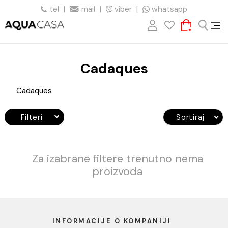
tel
|
mail
|
viber
|
whatsapp
Cadaques
Cadaques
Filteri
Sortiraj
Za izabrane filtere trenutno nema
proizvoda