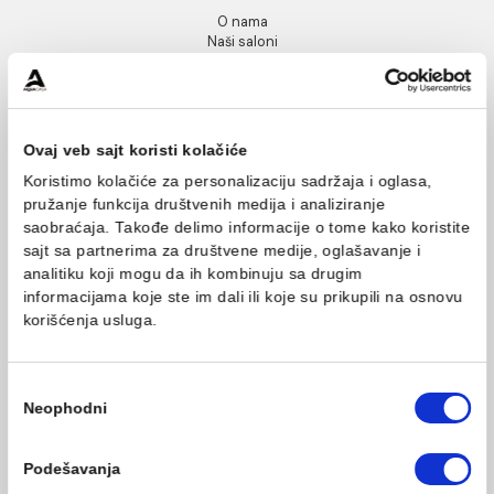
INFORMACIJE O KOMPANIJI
O nama
Naši saloni
Društvena odgovornost
Kontakt
Podaci o kompaniji
KORISNIČKA PODRŠKA
Ovaj veb sajt koristi kolačiće
Uputstvo za poručivanje
Koristimo kolačiće za personalizaciju sadržaja i oglasa,
Kako kreirati korisnički nalog?
pružanje funkcija društvenih medija i analiziranje
Reklamacije
saobraćaja. Takođe delimo informacije o tome kako koris
Povraćaj sredstava
sajt sa partnerima za društvene medije, oglašavanje i
Blog
analitiku koji mogu da ih kombinuju sa drugim
USLOVI KORIŠĆENJA
informacijama koje ste im dali ili koje su prikupili na osn
korišćenja usluga.
Opšti uslovi prodaje u internet prodavnici
Uslovi korišćenja internet prodavnice
Politika privatnosti i zaštita podataka
Politika kolačića
Избор