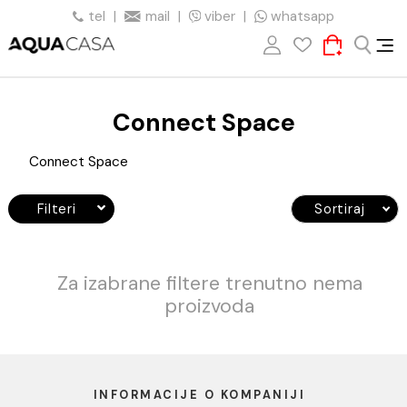
tel
|
mail
|
viber
|
whatsapp
Connect Space
Connect Space
Filteri
Sortiraj
Za izabrane filtere trenutno nema
proizvoda