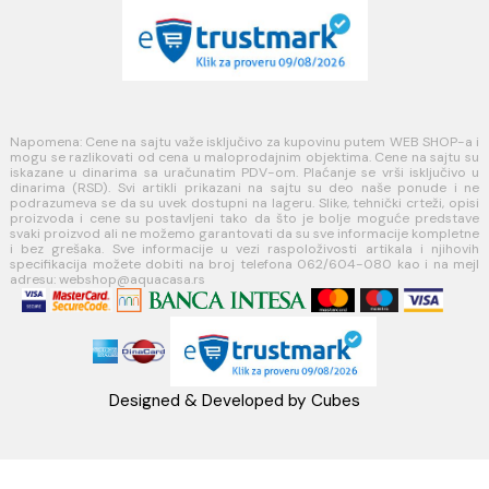
Kako kreirati korisnički nalog?
Reklamacije
Povraćaj sredstava
Blog
USLOVI KORIŠĆENJA
Opšti uslovi prodaje u internet prodavnici
Uslovi korišćenja internet prodavnice
Politika privatnosti i zaštita podataka
Politika kolačića
PLAĆANJE I ISPORUKA
Načini plaćanja
Načini isporuke
MINOTTI
Koste Abraševića 12,
11271 Surčin
webshop@aquacasa.rs
Telefon: +38162604080
PIB:101030622