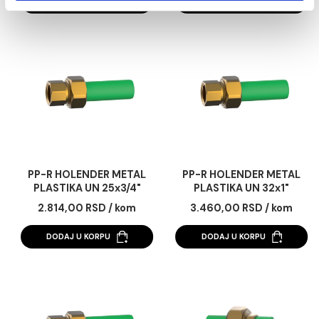
DODAJ U KORPU
DODAJ U KORPU
Statistika
Marketing
Pokaži detalje
Dozvoli sve
PP-R HOLENDER METAL
PP-R HOLENDER ME
Dozvoli izbor
PLASTIKA SN 40x5/4"
PLASTIKA UN 20x1/
2.900,00 RSD / kom
1.968,00 RSD / ko
Odbij
DODAJ U KORPU
DODAJ U KORPU