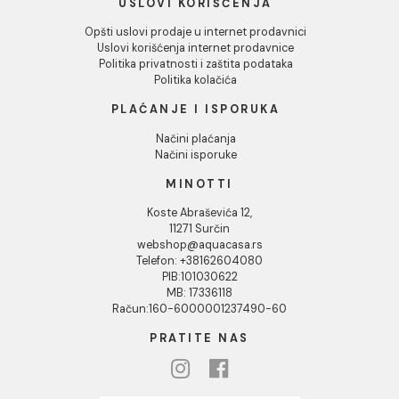
tradicionalnim pocinkovanim cevima. Njihov patentirani
safety sistem, koji kombinuje višeslojne cevi i PPSU fitin
prepoznat je širom sveta po svojoj pouzdanosti i
jednostavnosti upotrebe. Aquatechnik proizvodi
obuhvataju sve što je potrebno za savršeno vodovodn
rešenje, od cevi do holendera, garantujući dugotrajnost 
efikasnost. Posetite Aqua Casa i otkrijte kompletnu po
Aquatechnik proizvoda za vaše projekte.
INFORMACIJE O KOMPANIJI
O nama
Naši saloni
Društvena odgovornost
Kontakt
Podaci o kompaniji
KORISNIČKA PODRŠKA
Uputstvo za poručivanje