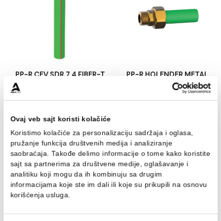
PP-R CEV SDR 7,4 FIBER-T
PP-R CEV SDR 7,4 FIB
63mm
75mm
2.358,00 RSD / M
3.145,00 RSD / M
DODAJ U KORPU
DODAJ U KORPU