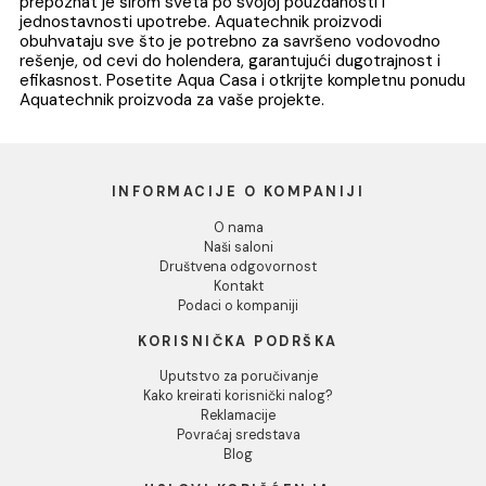
PP-R HOLENDER METAL
PP-R HOLENDER
PLASTIKA UN 40x5/4"
PLASTIKA PLASTIK
20mm
5.111,00 RSD / kom
2.881,00 RSD / ko
DODAJ U KORPU
DODAJ U KORPU
1
2
3
...
8
Aquatechnik je sinonim za vrhunski kvalitet i inovativna
rešenja u svetu vodovodne opreme. Osnovana u ranim 
im godinama, kompanija je brzo postala lider u proizvodnji
distribuciji plastičnih cevi i fitinga, kao alternativa