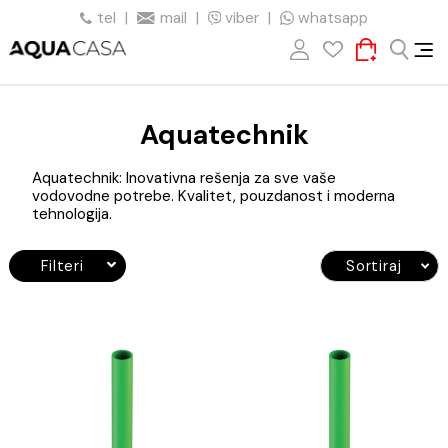
tel
|
mail
|
viber
|
whatsapp
Aquatechnik
Aquatechnik: Inovativna rešenja za sve vaše
vodovodne potrebe. Kvalitet, pouzdanost i moderna
tehnologija.
Filteri
Sortiraj