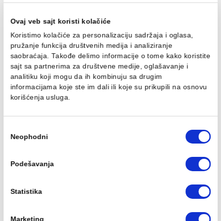
PP-R REDUKCIJA 50/20
PP-R REDUKCIJA 50/25
mm
mm
324,00 RSD / kom
324,00 RSD / kom
Ovaj veb sajt koristi kolačiće
Koristimo kolačiće za personalizaciju sadržaja i oglasa,
pružanje funkcija društvenih medija i analiziranje
saobraćaja. Takođe delimo informacije o tome kako koris
sajt sa partnerima za društvene medije, oglašavanje i
analitiku koji mogu da ih kombinuju sa drugim
PP-R REDUKCIJA 50/32
PP-R REDUKCIJA 50/40
informacijama koje ste im dali ili koje su prikupili na osn
mm
mm
korišćenja usluga.
324,00 RSD / kom
324,00 RSD / kom