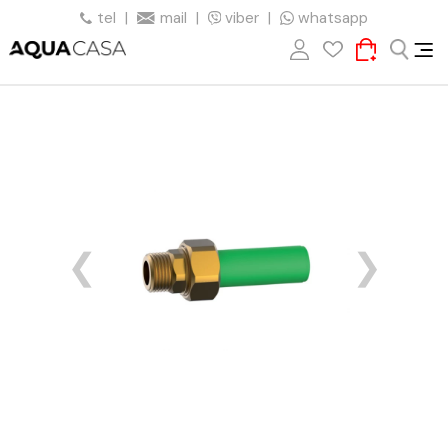
tel
|
mail
|
viber
|
whatsapp