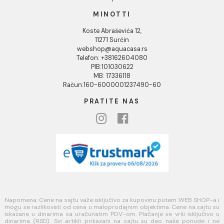
KORISNIČKA PODRŠKA
Uputstvo za poručivanje
Kako kreirati korisnički nalog?
Reklamacije
Povraćaj sredstava
Blog
USLOVI KORIŠĆENJA
Opšti uslovi prodaje u internet prodavnici
Uslovi korišćenja internet prodavnice
Politika privatnosti i zaštita podataka
Politika kolačića
PLAĆANJE I ISPORUKA
Načini plaćanja
Načini isporuke
MINOTTI
Koste Abraševića 12,
11271 Surčin