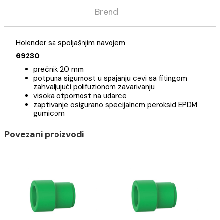
Opis
Specifikacija
Brend
Holender sa spoljašnjim navojem
69230
prečnik 20 mm
potpuna sigurnost u spajanju cevi sa fitingom
zahvaljujući polifuzionom zavarivanju
visoka otpornost na udarce
zaptivanje osigurano specijalnom peroksid EPDM
gumicom
Povezani proizvodi