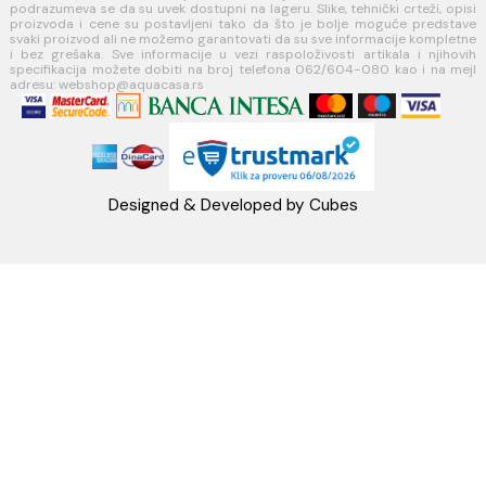
webshop@aquacasa.rs
Telefon: +38162604080
PIB:101030622
MB: 17336118
Račun:160-6000001237490-60
PRATITE NAS
Napomena: Cene na sajtu važe isključivo za kupovinu putem WEB SH
mogu se razlikovati od cena u maloprodajnim objektima. Cene na sa
iskazane u dinarima sa uračunatim PDV-om. Plaćanje se vrši isklju
dinarima (RSD). Svi artikli prikazani na sajtu su deo naše ponud
podrazumeva se da su uvek dostupni na lageru. Slike, tehnički crteži
proizvoda i cene su postavljeni tako da što je bolje moguće pre
svaki proizvod ali ne možemo garantovati da su sve informacije kom