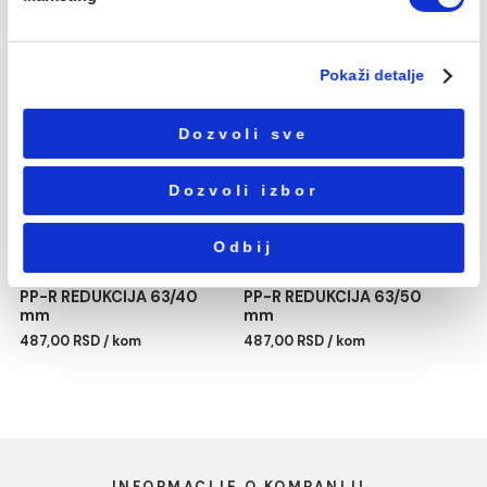
Избор
Neophodni
сагласности
Podešavanja
Statistika
PP-R REDUKCIJA 63/25
PP-R REDUKCIJA 63/32
Marketing
mm
mm
487,00 RSD / kom
487,00 RSD / kom
Pokaži detalje
Dozvoli sve
Dozvoli izbor