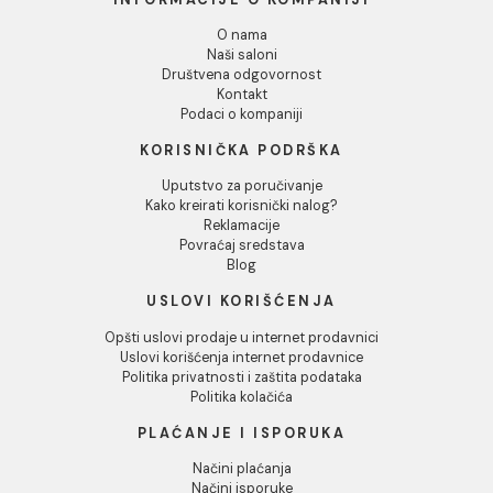
Odbij
PP-R REDUKCIJA 63/40
PP-R REDUKCIJA 63/50
mm
mm
487,00 RSD / kom
487,00 RSD / kom
INFORMACIJE O KOMPANIJI
O nama
Naši saloni
Društvena odgovornost
Kontakt
Podaci o kompaniji