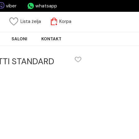
asa.rs
viber
whatsapp
risnički nalog
Lista želja
Korpa
JA PLOČICA
SALONI
KONTAKT
adu MINOTTI STANDARD
STANDARD
m