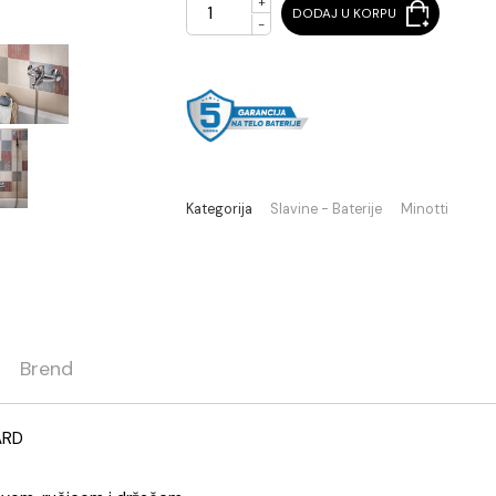
+
DODAJ U KORPU
-
Kategorija
Slavine - Baterije
ja
Brend