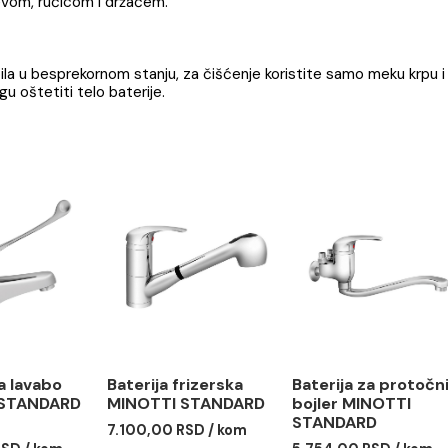
 STANDARD
 tuš crevom, ručicom i držačem.
 duže bila u besprekornom stanju, za čišćenje koristite sam
va mogu oštetiti telo baterije.