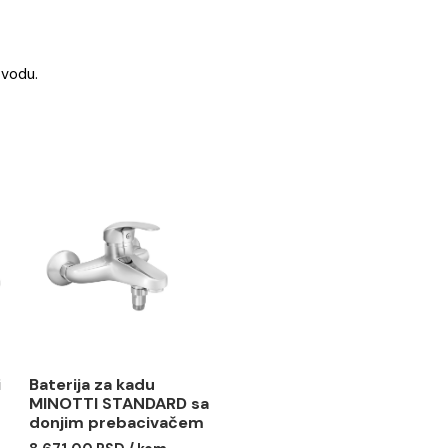
o meku krpu i vodu.