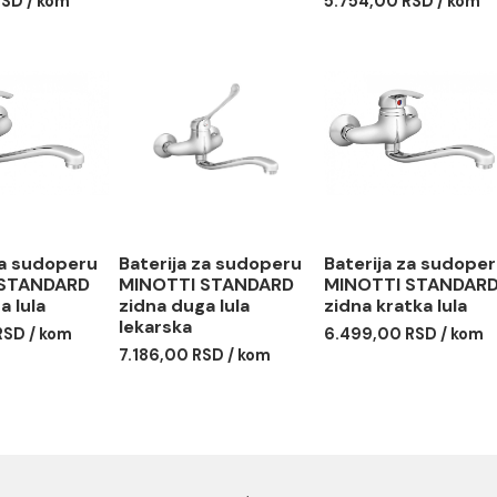
rija za lavabo
Baterija frizerska
Baterija
OTTI STANDARD
MINOTTI STANDARD
bojler 
arska
STANDA
7.100,00 RSD / kom
9,00 RSD / kom
5.754,00
erija za sudoperu
Baterija za sudoperu
Baterija
OTTI STANDARD
MINOTTI STANDARD
MINOTT