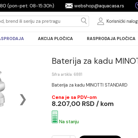
2604080 (pon-pet: 08-15:30h)
webshop@aquac
Ko
RASPRODAJA
AKCIJA PLOČICA
RASPRODA
Baterija za k
Šifra artikla: 6881
Baterija za kadu MINOTTI 
Cena je sa PDV-om
8.207,00 RSD / ko
Na stanju