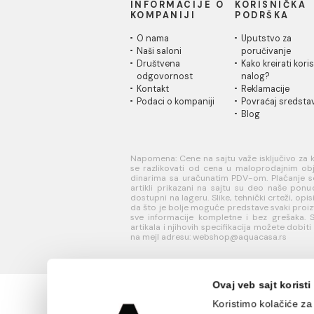
lula
zidn
5.998,00 RSD / kom
6.62
INFORMACIJE O
KORISN
KOMPANIJI
PODRŠK
O nama
Uputstvo
Naši saloni
poručivan
Društvena
Kako kreir
odgovornost
nalog?
Kontakt
Reklamaci
Podaci o kompaniji
Povraćaj 
Blog