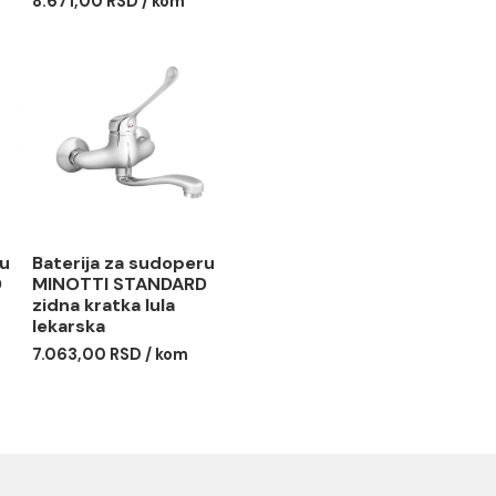
 za protočni
Baterija za kadu
MINOTTI
MINOTTI STANDARD sa
RD
donjim prebacivačem
 RSD / kom
8.671,00 RSD / kom
 za sudoperu
Baterija za sudoperu
I STANDARD
MINOTTI STANDARD