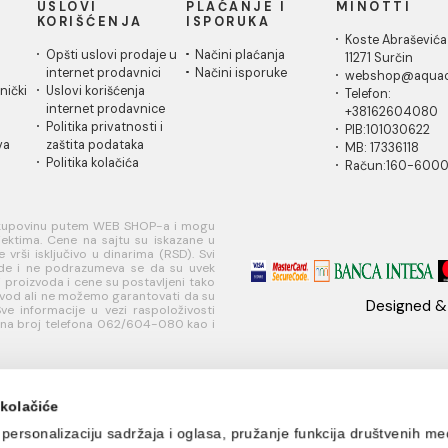
a duga lula
zidna duga lula
zidna kr
lekarska
2,00 RSD / kom
6.499,00
7.186,00 RSD / kom
IČKA
USLOVI
PLAĆANJE I
MI
A
KORIŠĆENJA
ISPORUKA
Ko
 za
Opšti uslovi prodaje u
Načini plaćanja
11
je
internet prodavnici
Načini isporuke
w
ati korisnički
Uslovi korišćenja
Te
internet prodavnice
+
je
Politika privatnosti i
PI
sredstava
zaštita podataka
MB
Politika kolačića
R