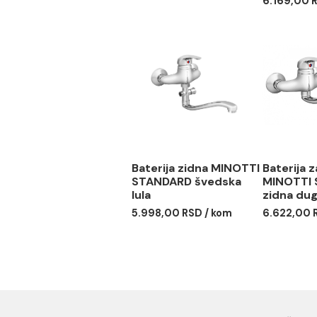
Baterija za lavabo
Bate
MINOTTI STANDARD
MIN
lek
5.638,00 RSD / kom
6.16
Baterija zidna MINOTTI
Bat
STANDARD švedska
MIN