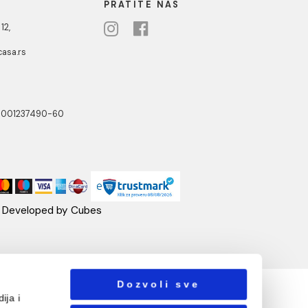
atka lula
zidna kratka lula
lekarska
 RSD / kom
7.063,00 RSD / kom
NOTTI
PRATITE NAS
ste Abraševića 12,
271 Surčin
ebshop@aquacasa.rs
lefon:
38162604080
B:101030622
: 17336118
ačun:160-6000001237490-60