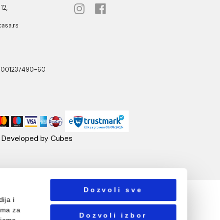
lekarska
 RSD / kom
7.063,00 RSD / kom
NOTTI
PRATITE NAS
ste Abraševića 12,
271 Surčin
ebshop@aquacasa.rs
lefon:
38162604080
B:101030622
: 17336118
ačun:160-6000001237490-60