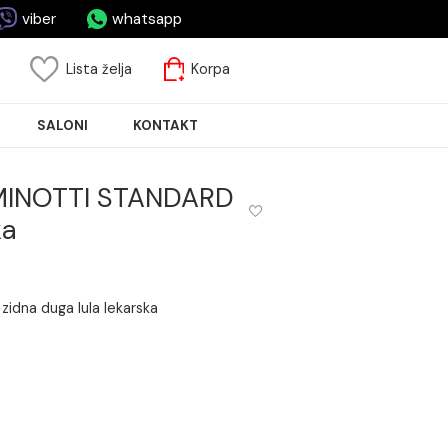
asa.rs
viber
whatsapp
risnički nalog
Lista želja
Korpa
JA PLOČICA
SALONI
KONTAKT
udoperu MINOTTI STANDARD
 lekarska
TI STANDARD zidna duga lula lekarska
m