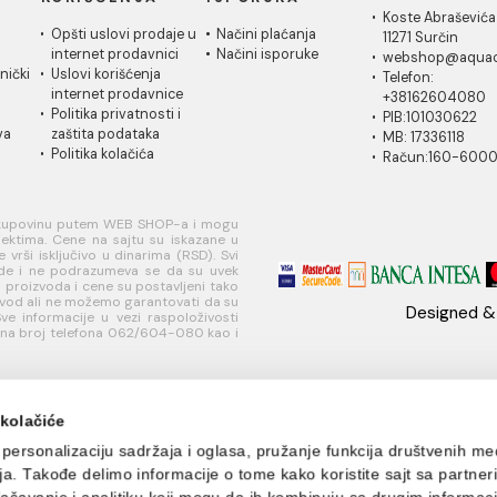
8,00 RSD / kom
6.622,00 RSD / kom
6.499,00
IČKA
USLOVI
PLAĆANJE I
MI
A
KORIŠĆENJA
ISPORUKA
Ko
 za
Opšti uslovi prodaje u
Načini plaćanja
11
je
internet prodavnici
Načini isporuke
w
ati korisnički
Uslovi korišćenja
Te
internet prodavnice
+
je
Politika privatnosti i
PI
sredstava
zaštita podataka
MB
Politika kolačića
R
učivo za kupovinu putem WEB SHOP-a i mogu
nim objektima. Cene na sajtu su iskazane u