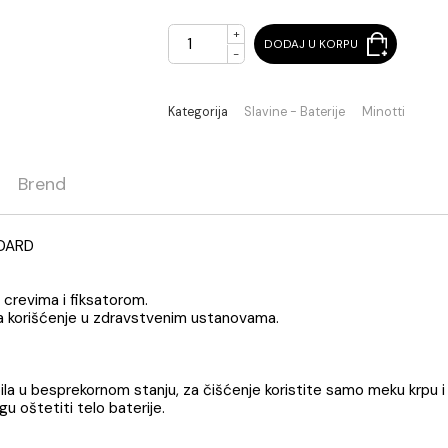
Pri isteku zaliha
+
DODAJ U KORPU
-
Kategorija
Slavine - Baterije
ja
Brend
TI STANDARD
brinoks crevima i fiksatorom.
njena za korišćenje u zdravstvenim ustanovama.