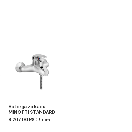
o meku krpu i vodu.