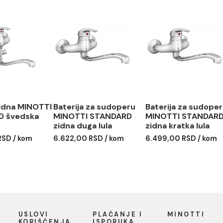
rija za lavabo
Baterija frizerska
Baterija
OTTI STANDARD
MINOTTI STANDARD
bojler 
arska
STANDA
7.100,00 RSD / kom
9,00 RSD / kom
5.754,00
erija zidna MINOTTI
Baterija za sudoperu
Baterija
NDARD švedska
MINOTTI STANDARD
MINOTT
zidna duga lula
zidna kr