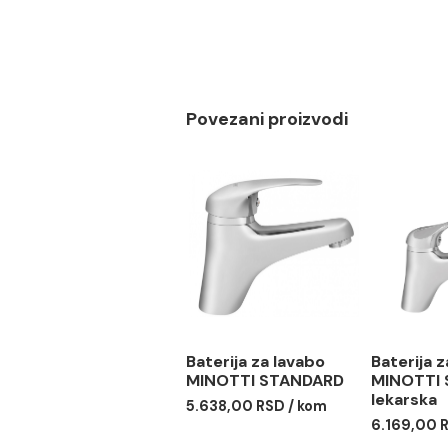
Savet
Da bi površina baterije što
Hemijska i abrazivna sredst
Povezani proizvodi