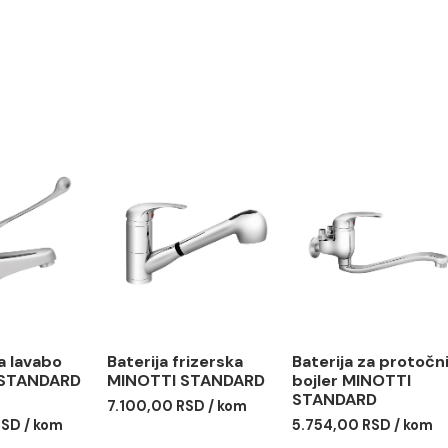
 duže bila u besprekornom stanju, za čišćenje koristite sam
va mogu oštetiti telo baterije.