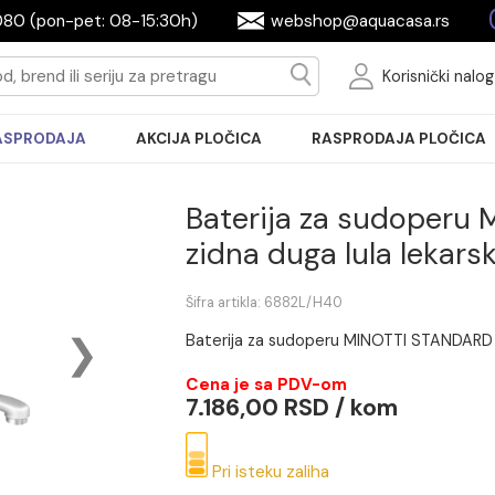
2604080 (pon-pet: 08-15:30h)
webshop@aquac
Ko
RASPRODAJA
AKCIJA PLOČICA
RASPRODA
Baterija za s
zidna duga lula
Šifra artikla: 6882L/H40
Baterija za sudoperu MINOT
Cena je sa PDV-om
7.186,00 RSD / ko