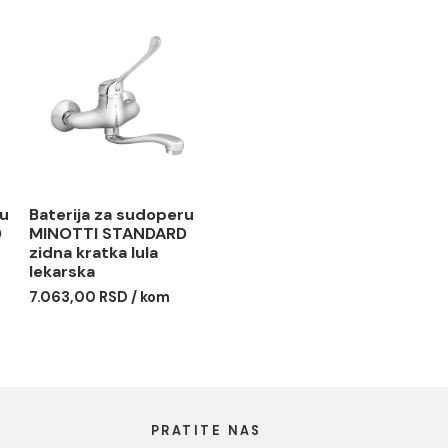
 za protočni
Baterija za kadu
MINOTTI
MINOTTI STANDARD
RD
8.207,00 RSD / kom
 RSD / kom
 za sudoperu
Baterija za sudoperu
I STANDARD
MINOTTI STANDARD
atka lula
zidna kratka lula