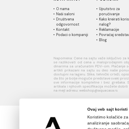
8.671,00 RSD / kom
5.99
INFORMACIJE O
KORISN
KOMPANIJI
PODRŠK
O nama
Uputstvo
Naši saloni
poručivan
Društvena
Kako kreir
odgovornost
nalog?
Kontakt
Reklamaci
Podaci o kompaniji
Povraćaj 
Blog
Napomena: Cene na sajtu važe isklj
se razlikovati od cena u maloprodaj