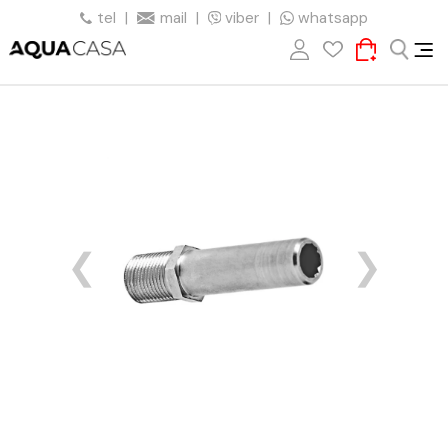
tel
|
mail
|
viber
|
whatsapp