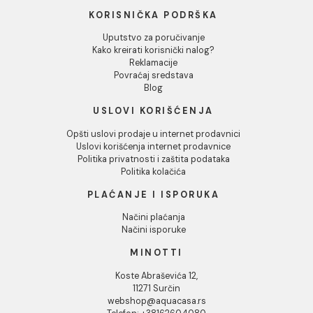
75.113,00 RSD / kom
3.756,00 RSD / kom
INFORMACIJE O KOMPANIJI
O nama
Naši saloni
Društvena odgovornost
Kontakt
Podaci o kompaniji
KORISNIČKA PODRŠKA
Uputstvo za poručivanje
Kako kreirati korisnički nalog?
Reklamacije
Povraćaj sredstava
Blog