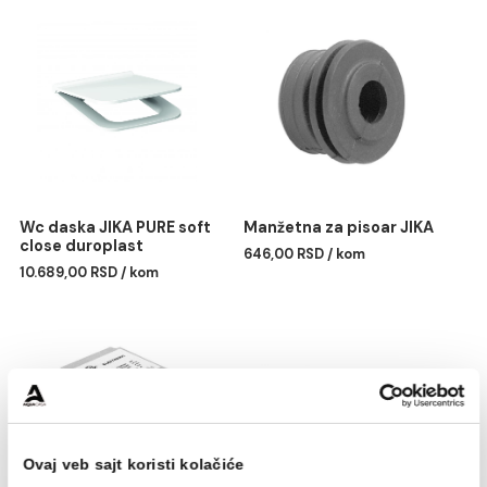
Konzolna wc šolja JIKA
Wc daska JIKA PURE
PRO
duroplast
7.836,00 RSD / kom
8.016,00 RSD / kom
Wc daska JIKA PURE soft
Manžetna za pisoar JIKA
close duroplast
646,00 RSD / kom
10.689,00 RSD / kom