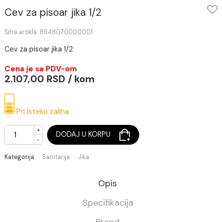
Cev za pisoar jika 1/2
Šifra artikla: 8948070000001
Cev za pisoar jika 1/2
Cena je sa PDV-om
2.107,00 RSD / kom
Pri isteku zaliha
+
DODAJ U KORPU
-
Kategorija
Sanitarija
Jika