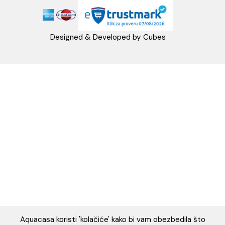
Napomena: Cene na sajtu važe isključivo za kupovinu putem WEB SH
mogu se razlikovati od cena u maloprodajnim objektima. Cene na sa
iskazane u dinarima sa uračunatim PDV-om. Plaćanje se vrši isklju
dinarima (RSD). Svi artikli prikazani na sajtu su deo naše ponud
podrazumeva se da su uvek dostupni na lageru. Slike, tehnički crteži
proizvoda i cene su postavljeni tako da što je bolje moguće pre
svaki proizvod ali ne možemo garantovati da su sve informacije kom
i bez grešaka. Sve informacije u vezi raspoloživosti artikala i nj
specifikacija možete dobiti na broj telefona 062/604-080 kao i n
adresu: webshop@aquacasa.rs