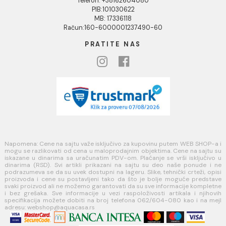
USLOVI KORIŠĆENJA
Opšti uslovi prodaje u internet prodavnici
Uslovi korišćenja internet prodavnice
Politika privatnosti i zaštita podataka
Politika kolačića
PLAĆANJE I ISPORUKA
Načini plaćanja
Načini isporuke
MINOTTI
Koste Abraševića 12,
11271 Surčin
webshop@aquacasa.rs
Telefon: +38162604080
PIB:101030622
MB: 17336118
Račun:160-6000001237490-60
PRATITE NAS