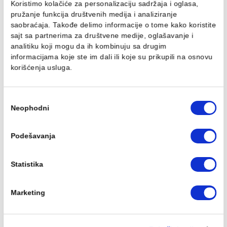
Ovaj veb sajt koristi kolačiće
Koristimo kolačiće za personalizaciju sadržaja i oglasa,
pružanje funkcija društvenih medija i analiziranje
Transformator JIKA
Lavabo JIKA PRO 55cm
saobraćaja. Takođe delimo informacije o tome kako koris
GOLEM 220/24V za pet
4.718,00 RSD / kom
pisoara
sajt sa partnerima za društvene medije, oglašavanje i
analitiku koji mogu da ih kombinuju sa drugim
11.694,00 RSD / kom
informacijama koje ste im dali ili koje su prikupili na osn
korišćenja usluga.
Избор
Neophodni
сагласности