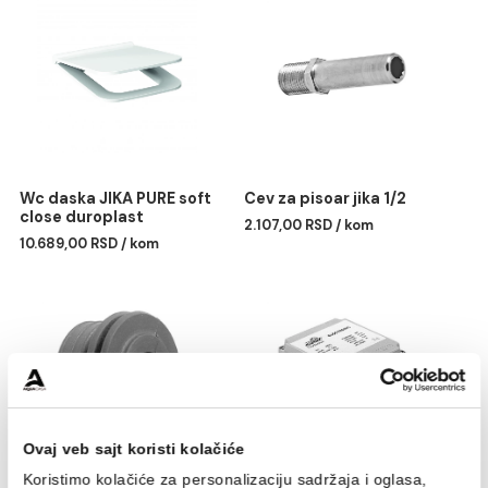
Konzolna wc šolja JIKA
Wc daska JIKA PURE
PRO
duroplast
7.836,00 RSD / kom
8.016,00 RSD / kom
Wc daska JIKA PURE soft
Cev za pisoar jika 1/2
close duroplast
2.107,00 RSD / kom
10.689,00 RSD / kom