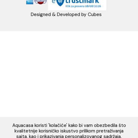
Napomena: Cene na sajtu važe isključivo za kupovinu putem WEB SH
mogu se razlikovati od cena u maloprodajnim objektima. Cene na sa
iskazane u dinarima sa uračunatim PDV-om. Plaćanje se vrši isklju
dinarima (RSD). Svi artikli prikazani na sajtu su deo naše ponud
podrazumeva se da su uvek dostupni na lageru. Slike, tehnički crteži
proizvoda i cene su postavljeni tako da što je bolje moguće pre
svaki proizvod ali ne možemo garantovati da su sve informacije kom
i bez grešaka. Sve informacije u vezi raspoloživosti artikala i nj
specifikacija možete dobiti na broj telefona 062/604-080 kao i n
adresu: webshop@aquacasa.rs