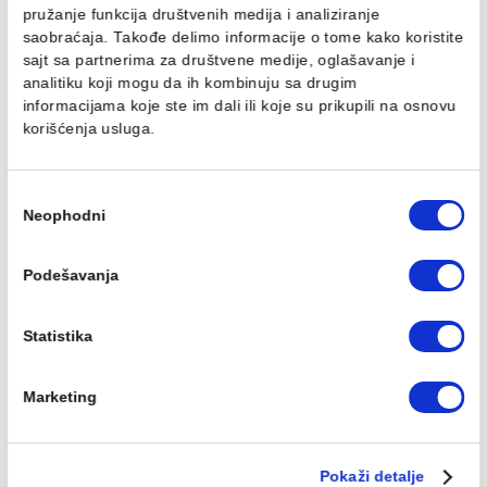
Ovaj veb sajt koristi kolačiće
Koristimo kolačiće za personalizaciju sadržaja i oglasa,
Manžetna za pisoar JIKA
Transformator JIKA
pružanje funkcija društvenih medija i analiziranje
GOLEM 220/24V za pet
646,00 RSD / kom
saobraćaja. Takođe delimo informacije o tome kako koris
pisoara
sajt sa partnerima za društvene medije, oglašavanje i
11.694,00 RSD / kom
analitiku koji mogu da ih kombinuju sa drugim
informacijama koje ste im dali ili koje su prikupili na osn
korišćenja usluga.
Избор
Neophodni
сагласности