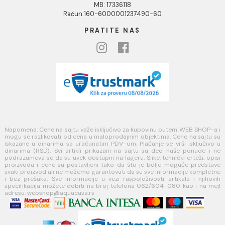
Opšti uslovi prodaje u internet prodavnici
Uslovi korišćenja internet prodavnice
Politika privatnosti i zaštita podataka
Politika kolačića
PLAĆANJE I ISPORUKA
Načini plaćanja
Načini isporuke
MINOTTI
Koste Abraševića 12,
11271 Surčin
webshop@aquacasa.rs
Telefon: +38162604080
PIB:101030622
MB: 17336118
Račun:160-6000001237490-60
PRATITE NAS