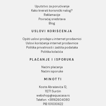
INFORMACIJE O KOMPANIJI
O nama
Naši saloni
Društvena odgovornost
Kontakt
Podaci o kompaniji
KORISNIČKA PODRŠKA
Uputstvo za poručivanje
Kako kreirati korisnički nalog?
Reklamacije
Povraćaj sredstava
Blog
USLOVI KORIŠĆENJA