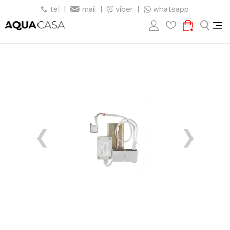
tel
|
mail
|
viber
|
whatsapp