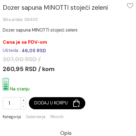
Dozer sapuna MINOTTI stojeći zeleni
Šifra artikla: G6400
Dozer sapuna MINOTTI stojeći zeleni
Cena je sa PDV-om
Ušteda :
46,05 RSD
307,00 RSD /
260,95 RSD / kom
Na stanju
+
DODAJ U KORPU
-