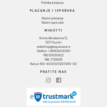
Odbij
KORISNIČKA PODRŠKA
Uputstvo za poručivanje
Kako kreirati korisnički nalog?
Reklamacije
Povraćaj sredstava
Blog
USLOVI KORIŠĆENJA
Opšti uslovi prodaje u internet prodavnici
Uslovi korišćenja internet prodavnice
Politika privatnosti i zaštita podataka
Politika kolačića
PLAĆANJE I ISPORUKA
Načini plaćanja
Načini isporuke
MINOTTI
Koste Abraševića 12,
11271 Surčin