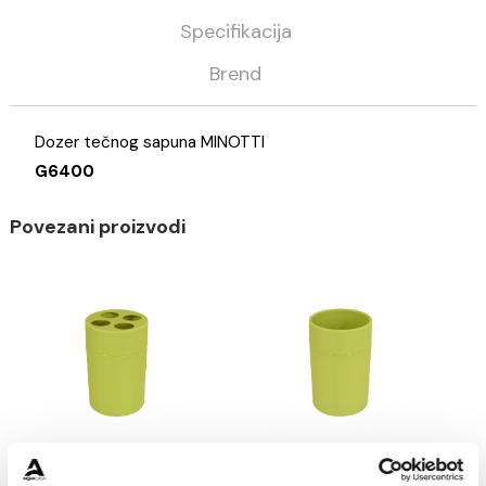
Kategorija
Galanterija
Minotti
Opis
Specifikacija
Brend
Dozer tečnog sapuna MINOTTI
G6400
Povezani proizvodi