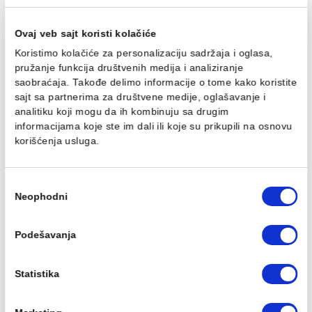
Držač četkica MINOTTI
Čaša MINOTTI stojeća
stojeći zeleni
zelena
Ušteda :
29,85 RSD
Ušteda :
28,50 RSD
Ovaj veb sajt koristi kolačiće
199,00 RSD / kom
190,00 RSD / kom
Koristimo kolačiće za personalizaciju sadržaja i oglasa,
169,15 RSD / kom
161,50 RSD / kom
pružanje funkcija društvenih medija i analiziranje
saobraćaja. Takođe delimo informacije o tome kako koris
sajt sa partnerima za društvene medije, oglašavanje i
analitiku koji mogu da ih kombinuju sa drugim
informacijama koje ste im dali ili koje su prikupili na osn
korišćenja usluga.
Избор