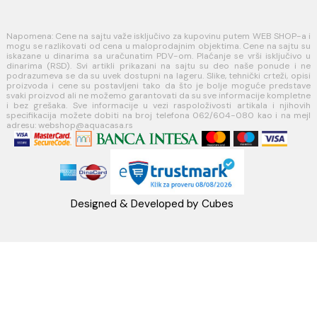
webshop@aquacasa.rs
Telefon: +38162604080
PIB:101030622
MB: 17336118
Račun:160-6000001237490-60
PRATITE NAS
Napomena: Cene na sajtu važe isključivo za kupovinu putem WEB SH
mogu se razlikovati od cena u maloprodajnim objektima. Cene na sa
iskazane u dinarima sa uračunatim PDV-om. Plaćanje se vrši isklju
dinarima (RSD). Svi artikli prikazani na sajtu su deo naše ponud
podrazumeva se da su uvek dostupni na lageru. Slike, tehnički crteži
proizvoda i cene su postavljeni tako da što je bolje moguće pre