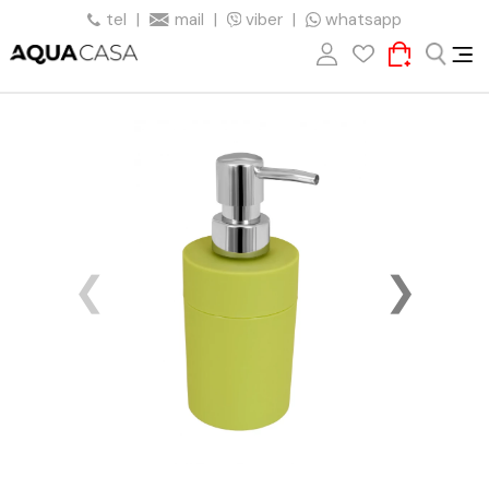
tel
|
mail
|
viber
|
whatsapp