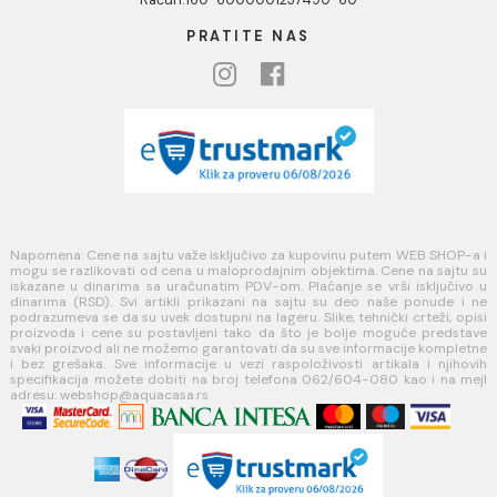
Politika kolačića
PLAĆANJE I ISPORUKA
Načini plaćanja
Načini isporuke
MINOTTI
Koste Abraševića 12,
11271 Surčin
webshop@aquacasa.rs
Telefon: +38162604080
PIB:101030622
MB: 17336118
Račun:160-6000001237490-60
PRATITE NAS