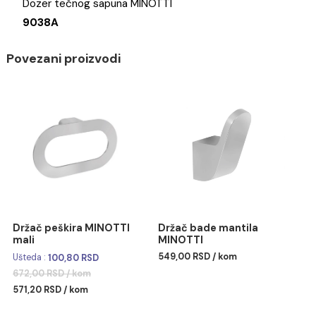
Brend
Dozer tečnog sapuna MINOTTI
9038A
Povezani proizvodi