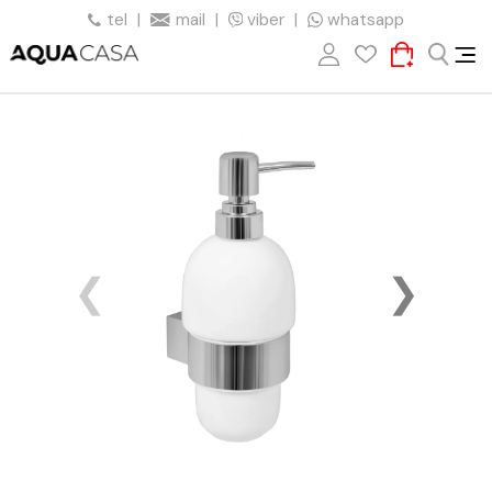
tel
|
mail
|
viber
|
whatsapp