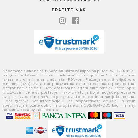
Politika kolačića
PLAĆANJE I ISPORUKA
Načini plaćanja
Načini isporuke
MINOTTI
Koste Abraševića 12,
11271 Surčin
webshop@aquacasa.rs
Telefon: +38162604080
PIB:101030622
MB: 17336118
Račun:160-6000001237490-60
PRATITE NAS