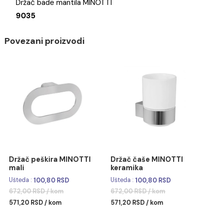
Brend
Držač bade mantila MINOTTI
9035
Povezani proizvodi