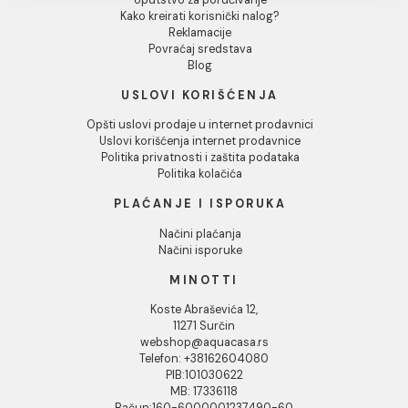
Dozvoli sve
INFORMACIJE O KOMPANIJI
Dozvoli izbor
O nama
Naši saloni
Odbij
Društvena odgovornost
Kontakt
Podaci o kompaniji
KORISNIČKA PODRŠKA
Uputstvo za poručivanje
Kako kreirati korisnički nalog?
Reklamacije
Povraćaj sredstava
Blog
USLOVI KORIŠĆENJA
Opšti uslovi prodaje u internet prodavnici
Uslovi korišćenja internet prodavnice
Politika privatnosti i zaštita podataka