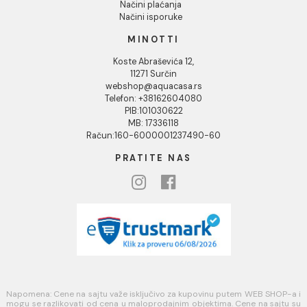
KORISNIČKA PODRŠKA
Uputstvo za poručivanje
Kako kreirati korisnički nalog?
Reklamacije
Povraćaj sredstava
Blog
USLOVI KORIŠĆENJA
Opšti uslovi prodaje u internet prodavnici
Uslovi korišćenja internet prodavnice
Politika privatnosti i zaštita podataka
Politika kolačića
PLAĆANJE I ISPORUKA
Načini plaćanja
Načini isporuke
MINOTTI