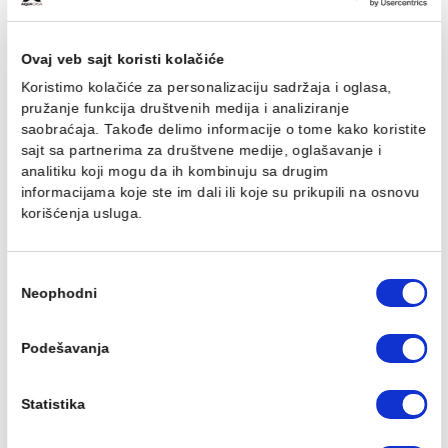
Držač za WC četku
Polica Laufen
Laufen NEWCLASSIC beli
NEWCLASSIC bela
17.294,00 RSD / kom
21.623,82 RSD / kom
Ovaj veb sajt koristi kolačiće
Koristimo kolačiće za personalizaciju sadržaja i oglasa,
pružanje funkcija društvenih medija i analiziranje
saobraćaja. Takođe delimo informacije o tome kako koris
sajt sa partnerima za društvene medije, oglašavanje i
Daska Laufen
Ormarić Laufen
analitiku koji mogu da ih kombinuju sa drugim
NEWCLASSIC softclose
NEWCLASSIC 80 zidni be
informacijama koje ste im dali ili koje su prikupili na osn
take off
mat
korišćenja usluga.
21.946,42 RSD / kom
125.373,66 RSD / kom