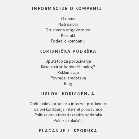
Dozvoli izbor
Odbij
Bide konzolni Laufen
NEWCLASSIC
60.259,94 RSD / kom
INFORMACIJE O KOMPANIJI
O nama
Naši saloni
Društvena odgovornost
Kontakt
Podaci o kompaniji