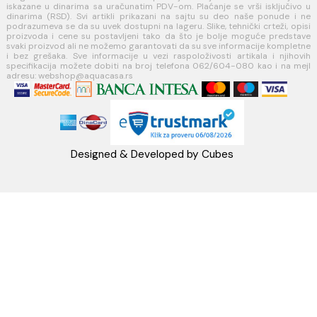
Koste Abraševića 12,
11271 Surčin
webshop@aquacasa.rs
Telefon: +38162604080
PIB:101030622
MB: 17336118
Račun:160-6000001237490-60
PRATITE NAS
Napomena: Cene na sajtu važe isključivo za kupovinu putem WEB SH
mogu se razlikovati od cena u maloprodajnim objektima. Cene na sa
iskazane u dinarima sa uračunatim PDV-om. Plaćanje se vrši isklju
dinarima (RSD). Svi artikli prikazani na sajtu su deo naše ponud
podrazumeva se da su uvek dostupni na lageru. Slike, tehnički crteži