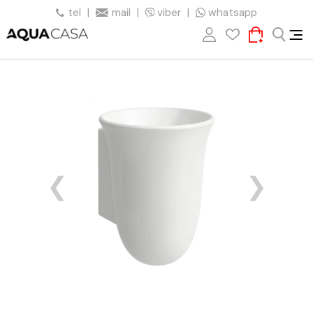
tel
|
mail
|
viber
|
whatsapp