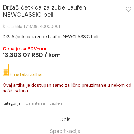
Držač četkica za zube Laufen
NEWCLASSIC beli
Šifra artikla: LA8738540000001
Držač četkica za zube Laufen NEWCLASSIC beli
Cena je sa PDV-om
13.303,07 RSD / kom
Pri isteku zaliha
Ovaj artikal je dostupan samo za lično preuzimanje u ne
naših salona
Kategorija
Galanterija
Laufen