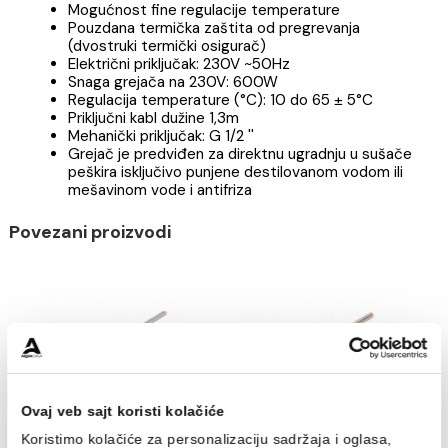
Grejač GT 600w
ELIT1021
Elektronskim termostat tipa GT (bakarni-
niklovani)
Mogućnost fine regulacije temperature
Pouzdana termička zaštita od pregrevanja
(dvostruki termički osigurač)
Električni priključak: 230V ~50Hz
Snaga grejača na 230V: 600W
Regulacija temperature (°C): 10 do 65 ± 5°C
Priključni kabl dužine 1,3m
Mehanički priključak: G 1/2 ''
Grejač je predviđen za direktnu ugradnju u suša
peškira isključivo punjene destilovanom vodom il
mešavinom vode i antifriza
Povezani proizvodi