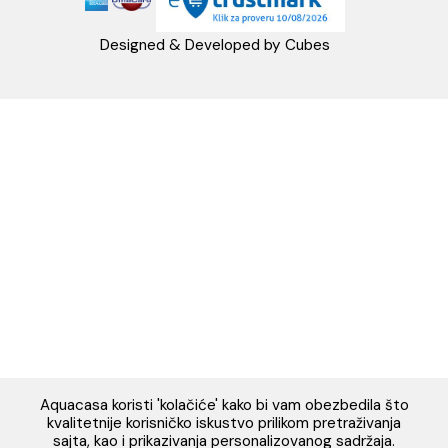
Napomena: Cene na sajtu važe isključivo za kupovinu putem WEB SH
mogu se razlikovati od cena u maloprodajnim objektima. Cene na sa
iskazane u dinarima sa uračunatim PDV-om. Plaćanje se vrši isklju
dinarima (RSD). Svi artikli prikazani na sajtu su deo naše ponud
podrazumeva se da su uvek dostupni na lageru. Slike, tehnički crteži
proizvoda i cene su postavljeni tako da što je bolje moguće pre
svaki proizvod ali ne možemo garantovati da su sve informacije kom
i bez grešaka. Sve informacije u vezi raspoloživosti artikala i nj
specifikacija možete dobiti na broj telefona 062/604-080 kao i n
adresu: webshop@aquacasa.rs