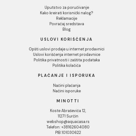
INFORMACIJE O KOMPANIJI
O nama
Naši saloni
Društvena odgovornost
Kontakt
Podaci o kompaniji
KORISNIČKA PODRŠKA
Uputstvo za poručivanje
Kako kreirati korisnički nalog?
Reklamacije
Povraćaj sredstava
Blog
USLOVI KORIŠĆENJA