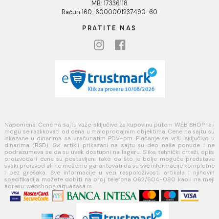
Opšti uslovi prodaje u internet prodavnici
Uslovi korišćenja internet prodavnice
Politika privatnosti i zaštita podataka
Politika kolačića
PLAĆANJE I ISPORUKA
Načini plaćanja
Načini isporuke
MINOTTI
Koste Abraševića 12,
11271 Surčin
webshop@aquacasa.rs
Telefon: +38162604080
PIB:101030622
MB: 17336118
Račun:160-6000001237490-60
PRATITE NAS