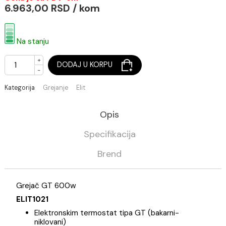
Grejač GT 600w crni/spiralni kabl
Cena je sa PDV-om
6.963,00 RSD / kom
Na stanju
+
DODAJ U KORPU
-
Kategorija
Grejanje
Elit
Opis
Specifikacija
Brend