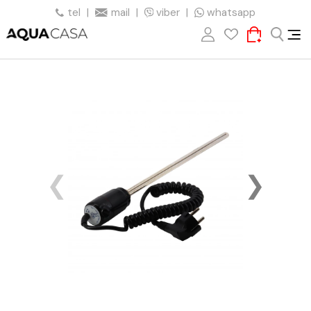
tel
|
mail
|
viber
|
whatsapp