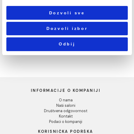
Podešavanja
Grejač GT 900w
Grejač GT 900w
Statistika
hrom/spiralni kabl
beli/prav kabl
7.587,00 RSD / kom
6.767,00 RSD / kom
Marketing
Pokaži detalje
Dozvoli sve
Dozvoli izbor
Grejač GT 900w
crni/spiralni kabl
Odbij
7.282,00 RSD / kom