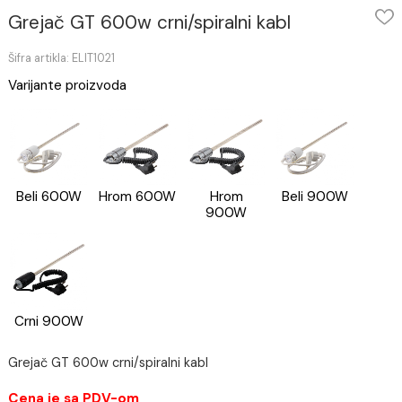
Grejač GT 600w crni/spiralni kabl
Šifra artikla: ELIT1021
Varijante proizvoda
Beli 600W
Hrom 600W
Hrom
Beli 900W
900W
Crni 900W