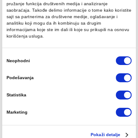
Ovaj veb sajt koristi kolačiće
Koristimo kolačiće za personalizaciju sadržaja i oglasa,
pružanje funkcija društvenih medija i analiziranje
Grejač GT 600w
Grejač GT 600w hrom/
saobraćaja. Takođe delimo informacije o tome kako koris
beli/prav kabl
spiralni kabl
sajt sa partnerima za društvene medije, oglašavanje i
6.644,00 RSD / kom
6.963,00 RSD / kom
analitiku koji mogu da ih kombinuju sa drugim
informacijama koje ste im dali ili koje su prikupili na osn
korišćenja usluga.
Избор
Neophodni
сагласности